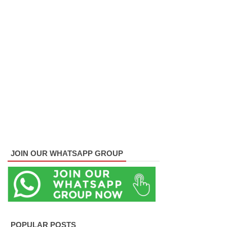
குவைத் -
கொழும்பு
ஸ்ரீலங்கன்
வானூர்தி
சேவைக
ள் இன்று
முதல்
மீண்டும்
ஆரம்பம்!
JOIN OUR WHATSAPP GROUP
நாளை
இடம்பெற
வுள்ள
தரம் 5
POPULAR POSTS