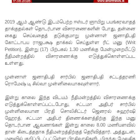
முயன்ற
இருவர்
2019 ஆம் ஆண்டு இடம்பெற்ற ஈஸ்டர் ஞாயிறு பயங்கரவாதத்
கைது!
தாக்குதல்கள் தொடர்பான விசாரணைகளின் போது, தன்னை
நாடு
கைது செய்வதைத் தடுக்குமாறு முன்னாள் ஜனாதிபதி
கோட்டாபய ராஜபக்ஷ தாக்கல் செய்துள்ள ரிட் மனு (Writ
தழுவிய
Petition), இன்று (17) பிற்பகல் 1.30 மணிக்கு மேன்முறையீட்டு
சோதனை
நீதிமன்றத்தில் விசாரணைக்கு எடுத்துக்கொள்ளப்பட
உள்ளது.
களில்
தரமற்ற
முன்னாள் ஜனாதிபதி சார்பில் ஜனாதிபதி சட்டத்தரணி
ரொமேஷ் டி சில்வா முன்னிலையாகவுள்ளார்.
தலைக்கவ
சங்கள் 431
இன்று காலை இந்த விடயம் நீதிமன்றத்தில் விசாரணைக்கு
எடுத்துக்கொள்ளப்பட்டபோது, சட்டமா அதிபர் சார்பில்
பறிமுதல்!
முன்னிலையான பிரதி சொலிசிட்டர் ஜெனரல் சுஹர்ஷி
இலங்கை
ஹேரத், சட்டமா அதிபர் திணைக்களத்திற்கு இந்த மனு
தொடர்பான ஆவணங்கள் இன்று காலை 8.00 மணியளவில்
யர்களை
தான் கிடைத்ததாக நீதிமன்றத்திற்குத் தெரிவித்தார். அத்துடன்,
மனுவில் குறிப்பிடப்பட்டுள்ள பிரதிவாதிகளிடமிருந்து மேலதிக
இலக்கு