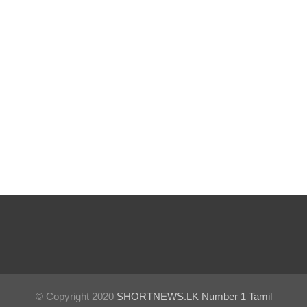
வீதியில்
இறங்கத்
தயாராகும்
சட்டத்தர
ணிகள்!
ஷானி
அபேசேக
ர, பிரதிக்
காவல்து
றை மா
அதிபராக
தரமுயர்வு!
குருவிட்ட
© Copyright 2020
SHORTNEWS.LK Number 1 Tamil
மற்றும்