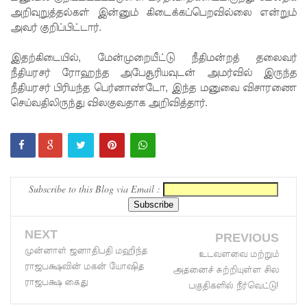
அறிவுறுத்தல்கள் இன்னும் கிடைக்கப்பெறவில்லை என்றும்
வைத்து
அவர் குறிப்பிட்டார்.
இணைய
இதற்கிடையில், மேன்முறையீட்டு நீதிமன்றத் தலைவர்
வழிப் பண
நீதியரசர் ரோஹந்த அபேசூரியவுடன் அமர்வில் இருந்த
நீதியரசர் பிரியந்த பெர்னாண்டோ, இந்த மனுவை விசாரணை
மோசடி -
செய்வதிலிருந்து விலகுவதாக அறிவித்தார்.
எச்சரிக்
கை!
குவைத் –
கொழும்பு
Subscribe to this Blog via Email :
ஸ்ரீலங்கன்
விமான
NEXT
PREVIOUS
முன்னாள் ஜனாதிபதி மஹிந்த
சேவை
உடவளவை மற்றும்
ராஜபக்ஷவின் மகன் யோஷித
அதனைச் சுற்றியுள்ள சில
மீண்டும்
ராஜபக்ஷ கைது
பகுதிகளில் நீர்வெட்டு!
ஆரம்பம்!