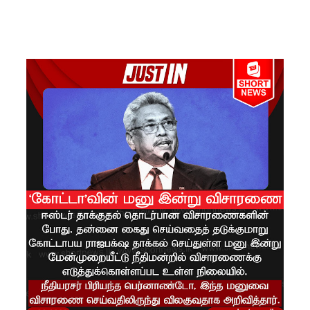
சிமாரா
அலியின்
சிறுவர்
கதை நூல்
ஆகஸ்ட்
15
வெளியீடு!
மகசின்
சிறைக்கு
ள்
போதைப்
பொருள்
வீச