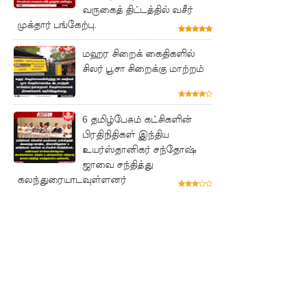
நேற்றைய
வருகைத் திட்டத்தில் வசீர்
முக்தார் பங்கேற்பு.
மெகசின்
மஹர சிறைக் கைதிகளில்
சிறை
சிலர் பூசா சிறைக்கு மாற்றம்
மோதலில்
கைதி
6 தமிழ்பேசும் கட்சிகளின்
ஒருவர்
பிரதிநிதிகள் இந்திய
பலி!
உயர்ஸ்தானிகர் சந்தோஷ்
ஜாவை சந்தித்து
நாட்டில்
கலந்துரையாடவுள்ளனர்
தொடரும்
சிறைக்கல
வரங்கள் -
முப்படையி
னருக்கு