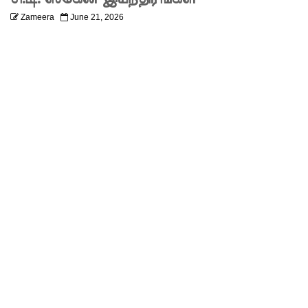
அபேசேக
Zameera
June 21, 2026
ர, பிரதிக்
காவல்து
றை மா
அதிபராக
தரமுயர்வு!
குருவிட்ட
மற்றும்
பல்லன்சே
ன
சிறைச்சா
லைகளின்
நிலைமை