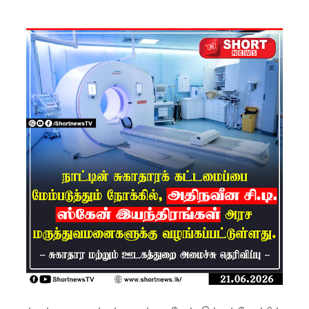
கட்டுப்பாட்
டுக்குள்!
வர்த்தமா
னியில்
வெளியா
னது
22வது
அரசியல
மைப்புத்
திருத்தச்
சட்டமூலம்
!
யாழ்.சிறை