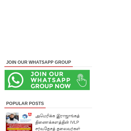
வழக்கு
கோட்டாப
ய
ராஜபக்ச
செப்டம்பர்
29ஆம்
JOIN OUR WHATSAPP GROUP
தேதி
காணொ
ளி மூலம்
சாட்சியம
POPULAR POSTS
ளிக்க
நீதிமன்றம்
அமெரிக்க இராஜாங்கத்
திணைக்களத்தின் IVLP
உத்தரவு!
சர்வதேசத் தலைவர்கள்