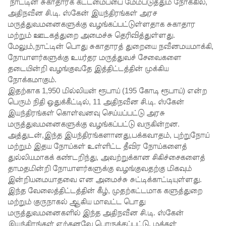
ச்சாலையி
நாட்டின் சுகாதாரக் கட்டமைப்பை மேம்படுத்தும் நோக்கில்,
அதிநவீன சி.டி. ஸ்கேன் இயந்திரங்கள் அரச
லும்
மருத்துவமனைகளுக்கு வழங்கப்பட்டுள்ளதாக சுகாதார
மற்றும் ஊடகத்துறை அமைச்சு தெரிவித்துள்ளது.
விசேட
மேலும்,நாட்டின் பொது சுகாதாரத் துறையை நவீனமயமாக்கி,
பாதுகாப்பு
நோயாளர்களுக்கு உயர்தர மருத்துவச் சேவைகளை
தடையின்றி வழங்குவதே இத்திட்டத்தின் முக்கிய
நடவடிக்
நோக்கமாகும்.
கை!
இதற்காக 1,950 மில்லியன் ரூபாய் (195 கோடி ரூபாய்) என்ற
பெரும் நிதி ஒதுக்கீட்டில், 11 அதிநவீன சி.டி. ஸ்கேன்
இலங்கை
இயந்திரங்கள் கொள்வனவு செய்யப்பட்டு அரசு
அணியின்
மருத்துவமனைகளுக்கு வழங்கப்பட்டு வருகின்றன.
அத்துடன்,இந்த இயந்திரங்களானது,பக்கவாதம், புற்றுநோய்
பலம்
மற்றும் இதய நோய்கள் உள்ளிட்ட தீவிர நோய்களைத்
துடுப்பாட்
துல்லியமாகக் கண்டறிந்து, அவற்றுக்கான சிகிச்சைகளைத்
தாமதமின்றி நோயாளர்களுக்கு வழங்குவதற்கு மிகவும்
டத்திலே
இன்றியமையாதவை என அமைச்சு சுட்டிக்காட்டியுள்ளது.
யே
இந்த வேலைத்திட்டத்தின் கீழ், முதற்கட்டமாக களுத்துறை
மற்றும் குருநாகல் ஆகிய மாவட்ட பொது
உள்ளது!
மருத்துவமனைகளில் இந்த அதிநவீன சி.டி. ஸ்கேன்
இயந்திரங்கள் ஏற்கனவே பொருத்தப்பட்டு, மக்கள்
நீர்கொழு