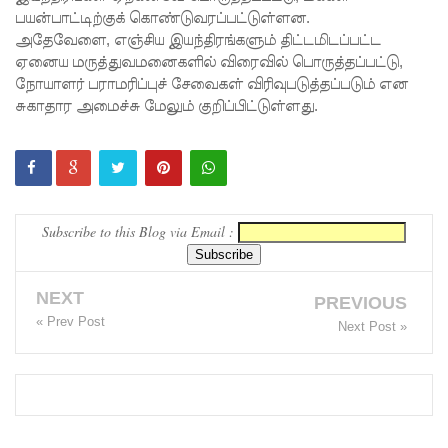
பயன்பாட்டிற்குக் கொண்டுவரப்பட்டுள்ளன.
ம்பு
அதேவேளை, எஞ்சிய இயந்திரங்களும் திட்டமிடப்பட்ட
ஏனைய மருத்துவமனைகளில் விரைவில் பொருத்தப்பட்டு,
சிறைச்சா
நோயாளர் பராமரிப்புச் சேவைகள் விரிவுபடுத்தப்படும் என
லை
சுகாதார அமைச்சு மேலும் குறிப்பிட்டுள்ளது.
மோதல்:
சந்தேகநப
ர்கள் 62
Subscribe to this Blog via Email :
ஆக
உயர்வு
NEXT
PREVIOUS
நான்கு
« Prev Post
Next Post »
மாவட்டங்
களுக்கு
மண்சரிவு
அபாய