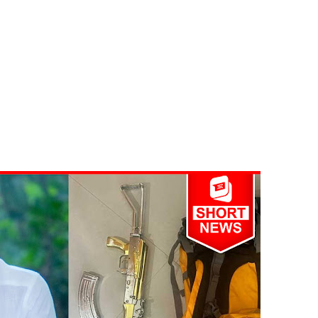
திருத்தச் சட்டமூலம்!
கை!
ளது!
 62 ஆக உயர்வு
கை!
ு!
ஜபக்ச செப்டம்பர் 29ஆம் தேதி காணொளி மூலம் சாட்சியமளிக்க
ள்” – சிமாரா அலியின் சிறுவர் கதை நூல் ஆகஸ்ட் 15 வெளியீடு!