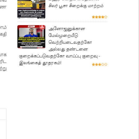
சிலர் பூசா சிறைக்கு மாற்றம்
ாணை
ாம்
அனோஜனுக்கான
கதி
மேல்முறையீடு
வெற்றியடைவதற்கோ
அல்லது தண்டனை
பாக
குறைக்கப்படுவதற்கோ வாய்ப்பு குறைவு -
ரிட
இலங்கைத் தூதரகம்!
்று