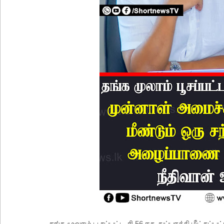
தங்க முலாம் பூசப்பட்ட ரி-56 ரக துப்பாக்கி மீட்க