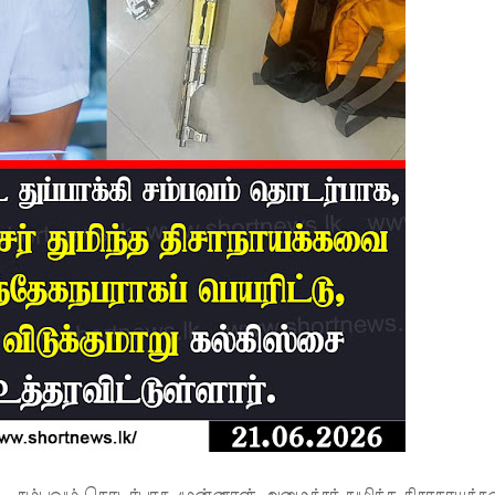
ப்பட்ட சம்பவம் தொடர்பாக, முன்னாள் அமைச்சர் துமிந்த திசாநாயக்