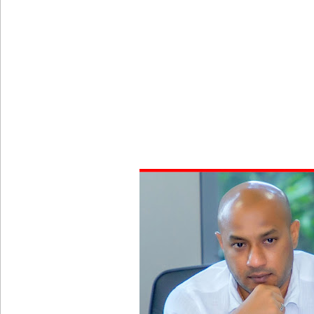
வர்த்தமானியில் வெளியானது 22வது அரசியலமைப்புத் 
யாழ்.சிறைச்சாலையிலும் விசேட பாதுகாப்பு நடவடிக்
இலங்கை அணியின் பலம் துடுப்பாட்டத்திலேயே உள்
நீர்கொழும்பு சிறைச்சாலை மோதல்: சந்தேகநபர்கள்
நான்கு மாவட்டங்களுக்கு மண்சரிவு அபாய எச்சரிக்
மட்டக்களப்பு சிறைச்சாலையை சுற்றி பலத்த பாதுகாப்ப
லலித் - குகன் காணாமற்போன வழக்கு கோட்டாபய ரா
நீதிமன்றம் உத்தரவு!
சிறுவர்களின் கற்பனைக்கு சிறகூட்டும் “இளஞ்சிறகுக