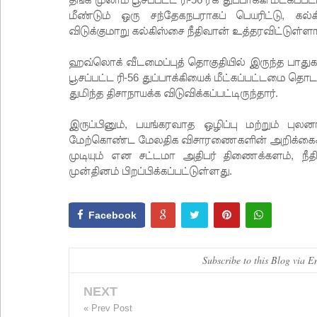
மீண்டும் ஒரு சந்தேகநபராகப் பெயரிட்டு, க
விடுக்குமாறு கல்கிஸ்சை நீதிவான் உத்தரவிட்டுள்ளார
ஹவ்லொக் வீடமைப்புத் தொகுதியில் இருந்த பாதுகா
பூசப்பட்ட ரி-56 துப்பாக்கியைக் மீட்கப்பட்டமை த
துமிந்த திசாநாயக்க விடுவிக்கப்பட்டிருந்தார்.
இருப்பினும், பயங்கரவாத ஒழிப்பு மற்றும் புலனா
மேற்கொண்ட மேலதிக விசாரணைகளின் அறிக்கைகளுக
முடியும் என சட்டமா அதிபர் திணைக்களம், நீதி
முன்தினம் பிறப்பிக்கப்பட்டுள்ளது.
Facebook
Subscribe to this Blog via E
NEXT
« Prev Post