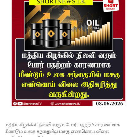
ரிசில்
வினாத்தா
ள் - நீதி
கோருகிற
து
இலங்கை
ஆசிரியர்
சங்கம்!
ஒக்டோபர்,
நவம்பரில்
பலத்தம
ழைக்கு
மத்திய கிழக்கில் நிலவி வரும் போர் பதற்றம் காரணமாக
வாய்ப்பு -
மீண்டும் உலக சந்தையில் மசகு எண்ணெய் விலை