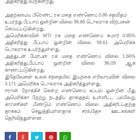
எல்
அதிகரித்து வருகின்றது.
நினோ
அதற்கமைய பிரெண்ட் ரக மசகு எண்ணெய் 0.86 சதவீதம்
உயர்ந்து பீப்பாய் ஒன்றின் விலை 96.86 டொலராக விற்பனை
தாக்கத்தா
செய்யப்படுகின்றது.
ல்
அமெரிக்காவின் WTI ரக மசகு எண்ணெய் சுமார் 0.85%
அதிகரித்து பீப்பாய் ஒன்றின் விலை 94.61 அமெரிக்க
தீவிரமடை
டொலராக உயர்ந்துள்ளது.
யக்கூடும் -
அத்துடன் மேர்பன் ரக மசகு எண்ணெய் விலை 1.66%
அதிகரித்து,பீப்பாய் ஒன்றின் விலை 96.09 ஆக
வளிமண்
காணப்படுகின்றது.
டலவியல்
இதேவேளை உலக சந்தையில் இயற்கை எரிவாயுவின் விலை
3.171 அமெரிக்க டொலராக அதிகரித்துள்ளது.
திணைக்க
ஈரான் நோக்கிச் சென்ற எண்ணெய் கப்பல் ஒன்றின் மீது
ளம்
அமெரிக்கா நேற்று நடத்திய தாக்குதல் உள்ளிட்ட பல்வேறு
காரணிகள் மீண்டும் எண்ணெய் விலை அதிகரிப்பதற்கு
எச்சரிக்
தாக்கம் செலுத்தியுள்ளதாக சர்வதேச ஊடகங்கள்
கை
தெரிவித்துள்ளன.
துறைமுக
நகரில்