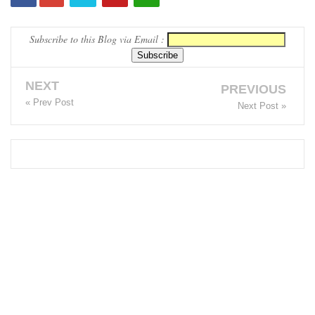
குடியேறு
Subscribe to this Blog via Email :
வோர்
உள்ளூரா
NEXT
PREVIOUS
ட்சி
« Prev Post
Next Post »
மன்றத்
தேர்தலில்
வாக்களிக்
க முடியாது
- எஸ்.எம்.
மரிக்கார்!
வடக்கு -
கிழக்கு
மக்களுக்