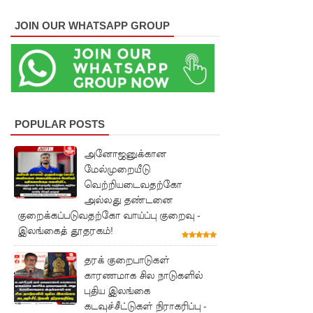
குள்!
JOIN OUR WHATSAPP GROUP
ஜனாதிபதி
வாக்குறுதி
களை
நிறைவேற்
POPULAR POSTS
றவில்லை
அனோஜனுக்கான
- சுரேஷ்
மேல்முறையீடு
பிரேமச்ச
வெற்றியடைவதற்கோ
அல்லது தண்டனை
ந்திரன்
குறைக்கப்படுவதற்கோ வாய்ப்பு குறைவு -
குற்றச்சாட்
இலங்கைத் தூதரகம்!
டு!
தரக் குறைபாடுகள்
மன்னாரி
காரணமாக சில நாடுகளில்
புதிய இலங்கை
ல்
கடவுச்சீட்டுகள் நிராகரிப்பு -