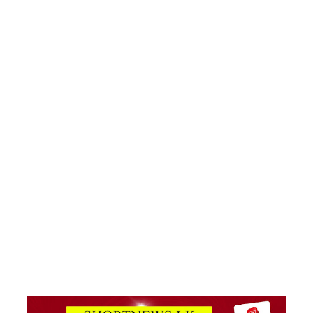
பரவல் -
89,639
பேர்
பாதிப்பு,
உயிரிழப்பு
கள் 65
ஆக
அதிகரிப்பு!
கேகாலை
யில்
தாமதமா
ன தரம் 5
புலமைப்ப