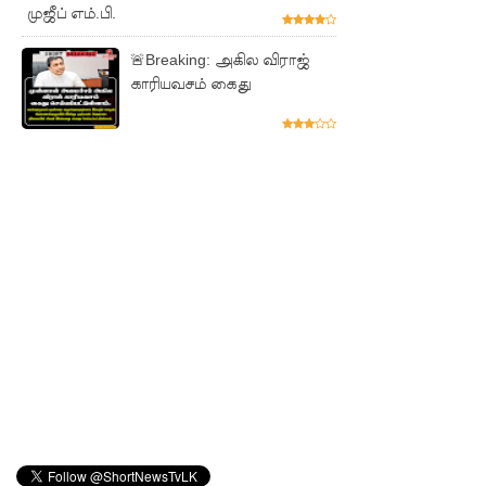
முஜீப் எம்.பி.
அனுமதியி
ன்றி
🚨Breaking: அகில விராஜ்
காரியவசம் கைது
ட்ரோன்
பறக்கவிட்
ட 16 வயது
சிறுவன்
கைது!
ஸ்ரீலங்கா
பொதுஜன
பெரமுன
வின்
பொதுச்
செயலாள