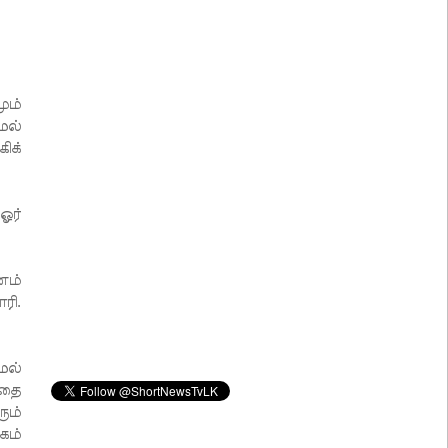
ும்
மல்
ிக்
ஓர்
ணம்
ரி.
மல்
வதை
ும்
கம்