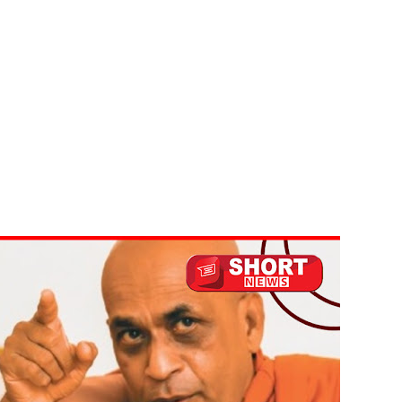
க்கு பாதிப்பு
ுறவுச் செயலாளர் மிஸ்ரி!
 அல்லது தண்டனை குறைக்கப்படுவதற்கோ வாய்ப்பு குறைவு
் இடையில் சந்திப்பு!
 உயர்ஸ்தானிகரிடம் எடுத்துரைக்கப்பட்டது!
பரீட்சைகளுக்கு விசேட ஏற்பாடுகள்
ட்டுமே உள்நாட்டு உற்பத்தி - வசந்த சமரசிங்க!