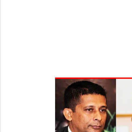
சீரற்ற வானிலையால் 16 ஆயிரத்திற்கும் அதிகமானோரு
மத்திய மாகாணத்தின் புதிய ஆளுநர் பதவியேற்பு!
எதிர்க்கட்சித் தலைவரைச் சந்தித்தார் இந்திய வெளிய
அனோஜனுக்கான மேல்முறையீடு வெற்றியடைவதற்கோ
- இலங்கைத் தூதரகம்!
இந்திய வெளியுறவுச் செயலாளருக்கும், ஜனாதிபதிக்கும
தமிழ் பேசும் மக்களின் உரிமைகள் தொடர்பில் இந்திய
சீரற்ற வானிலை: புலமைப்பரிசில் மற்றும் உயர்தரப் 
இலங்கையின் பெரிய வெங்காயத் தேவையில் 10 வீதம் ம