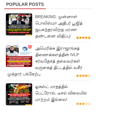
ரோத
POPULAR POSTS
மருந்துக்
BREAKING: முன்னாள்
களஞ்சிய
பொலிஸ்மா அதிபர் பூஜித்
ஜயசுந்தரவிற்கு மரண
ம்
தண்டனை விதிப்பு!
முற்றுகை!
அமெரிக்க இராஜாங்கத்
ஓகஸ்ட்
திணைக்களத்தின் IVLP
சர்வதேசத் தலைவர்கள்
மாதத்திற்
வருகைத் திட்டத்தில் வசீர்
கான
முக்தார் பங்கேற்பு.
லிட்ரோ
ஓகஸ்ட் மாதத்தில்
எரிவாயு
பெட்ரோல், டீசல் விலையில்
மாற்றம் இல்லை!
விலையில்
மாற்றமில்
லை!