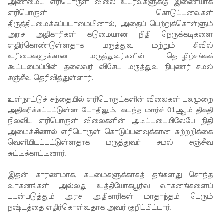
தரமான
அண்மைய எரிபொருள் விலை உயர்வுகளுக்கு இணையாக
எரிபொருள் கொடுப்பனவுகள்
அறிவியலி
திருத்தியமைக்கப்படாமையினால், அதைப் பெற்றுக்கொள்ளும்
அரச அதிகாரிகள் கடுமையான நிதி நெருக்கடிகளை
ன்
எதிர்கொண்டுள்ளதாக மருத்துவ மற்றும் சிவில்
அடித்தள
உரிமைகளுக்கான மருத்துவர்களின் தொழிற்சங்கக்
கூட்டமைப்பின் தலைவர் விசேட மருத்துவ நிபுணர் சமல்
மாகும் -
சஞ்சீவ தெரிவித்துள்ளார்.
பிரதமர்!
உள்நாட்டுச் சந்தையில் எரிபொருட்களின் விலைகள் பலமுறை
நீர்கொழு
அதிகரிக்கப்பட்டுள்ள போதிலும், கடந்த மார்ச் 01ஆம் திகதி
ம்பு சிறை
நிலவிய எரிபொருள் விலைகளின் அடிப்படையிலேயே நிதி
அமைச்சினால் எரிபொருள் கொடுப்பனவுக்கான சுற்றறிக்கை
வன்முறை
வெளியிடப்பட்டுள்ளதாக மருத்துவர் சமல் சஞ்சீவ
தொடர்பா
சுட்டிக்காட்டினார்.
ன
இதன் காரணமாக, கடமைகளுக்காகத் தங்களது சொந்த
அறிக்கை
வாகனங்கள் அல்லது உத்தியோகபூர்வ வாகனங்களைப்
பயன்படுத்தும் அரச அதிகாரிகள் மாதாந்தம் பெரும்
ஜனாதிபதி
நஷ்டத்தை எதிர்கொள்வதாக அவர் குறிப்பிட்டார்.
யிடம்!