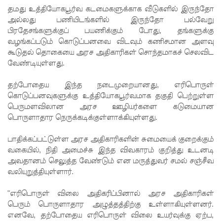
தமது உத்தியோகபூர்வ கடமைகளுக்காக வீடுகளில் இருந்தோ
கட்டார்
அல்லது பணியிடங்களில் இருந்தோ பல்வேறு
பிரதேசங்களுக்குப் பயணிக்கும் போது, தங்களுக்கு
சாரிட்டியி
வழங்கப்படும் கொடுப்பனவை விடவும் கணிசமான அளவு
னால்
கூடுதல் தொகையை அரச அதிகாரிகள் சொந்தமாகச் செலவிட
வேண்டியுள்ளது.
களுத்து
றை
தற்போதைய இந்த நடைமுறையானது, எரிபொருள்
கொடுப்பனவுகளுக்கு உத்தியோகபூர்வமாக தகுதி பெற்றுள்ள
முஸ்லிம்
பெருமளவிலான அரச ஊழியர்களை கடுமையான
மத்திய
பொருளாதார நெருக்கடிக்குள்ளாக்கியுள்ளது.
கல்லூரியி
பாதிக்கப்பட்டுள்ள அரச அதிகாரிகளின் சுமையைக் குறைக்கும்
ல்
வகையில், நிதி அமைச்சு இந்த விவகாரம் குறித்து உடனடி
அவதானம் செலுத்த வேண்டும் என மருத்துவர் சமல் சஞ்சீவ
நிர்மாணிக்
வலியுறுத்தியுள்ளார்.
கப்பட்ட
"எரிபொருள் விலை அதிகரிப்பினால் அரச அதிகாரிகள்
நவீன
பெரும் பொருளாதார அழுத்தத்திற்கு உள்ளாகியுள்ளனர்.
எனவே, தற்போதைய எரிபொருள் விலை உயர்வுக்கு ஏற்ப,
விஞ்ஞான