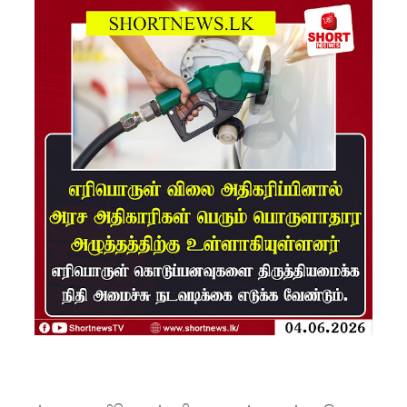
பங்களா
தேஷில்
மீண்டும்
பதற்றம்!
லாஃப்ஸ்
எரிவாயு
விலையிலு
ம்
மாற்றமில்
லை!
பாகுபாடற்
ற
சேவையே