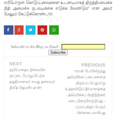
எரிபொருள் கொடுப்பனவுகளை உடனடியாகத் திருத்தியமைக்க
ஆய்வகக்
நிதி அமைச்சு நடவடிக்கை எடுக்க வேண்டும்" என அவர்
மேலும் கேட்டுக்கொண்டார்.
கட்டிடம்
திறப்பு!
சாகரவின்
சர்ச்சை
Subscribe to this Blog via Email :
கருத்து
தொடர்பில்
NEXT
PREVIOUS
நீதிமன்றி
தற்போதைய நிலையில்
ஈரான் போரிலிருந்து
நாட்டை பொறுப்பேற்க
ல்
அமெரிக்கப் படைகளைத்
தகுதியானவர் எமது தலைவர்
திரும்பப் பெறுமாறு
விடயங்க
திலீத் ஜெயவீர தான்!
உத்தரவிடும் தீர்மானத்தை
ளை
அமெரிக்கப் பிரதிநிதிகள்
சபை நிறைவேற்றியது –
சமர்ப்பித்த
ட்ரம்ப்புக்குப் பெரும்
பொலிஸா
பின்னடைவாகியது