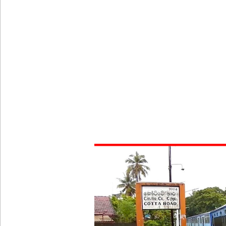
நாட்டில் தொடரும் சிறைக்கலவரங்கள் - முப்படையினருக
சிறையின் வாயிற்கதவை முற்றுகையிட்ட பல்லன்சேன
பேராதனைப் பல்கலை மாணவர்களுக்கான முக்கிய அற
பள்ளஞ்சேனை சிறையில் பதற்றம்: கைதிகள் கூரையி
குருவிட்ட சிறையின் பதற்றம் கட்டுப்பாட்டுக்குள் வந்த
புதிய மெகசின் சிறைச்சாலையில் நேற்று அமைதியின்மை
குருவிட்ட சிறை மோதலில் இருவர் பலி!
குருவிட்ட சிறைச்சாலையில் அமைதியின்மை!
நாடாளுமன்ற உறுப்பினர்களின் சம்பளம் உயர்த்தப்ப