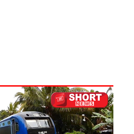
்கு விடுக்கப்பட்ட அறிவிப்பு!
 கைதிகள்!
ிவிப்பு
ல் ஏறி போராட்டம்
து!
 - 11 பேர் காயம்!
டவில்லை: எரிபொருள் கொடுப்பனவே திருத்தப்பட்டது!