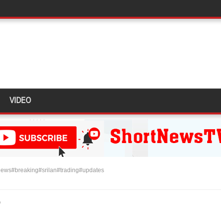
தியில் இறங்கத் தயாராகும் சட்டத்தரணிகள்!
தரமுயர்வு!
லைமை கட்டுப்பாட்டுக்குள்!
திருத்தச் சட்டமூலம்!
கை!
VIDEO
ளது!
 62 ஆக உயர்வு
கை!
ு!
ews#breaking#srilan#trading#updates
ஜபக்ச செப்டம்பர் 29ஆம் தேதி காணொளி மூலம் சாட்சியமளிக்க
ி!