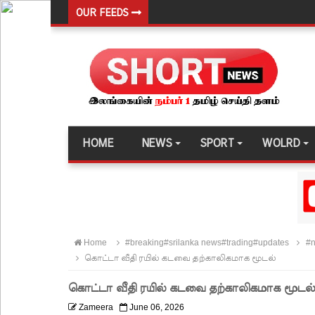
OUR FEEDS
22ஆவது அரசியலமைப்புத் திருத்தத்திற்கு எதிராக வீ
ஷானி அபேசேகர, பிரதிக் காவல்துறை மா அதிபராக 
குருவிட்ட மற்றும் பல்லன்சேன சிறைச்சாலைகளின் நி
வர்த்தமானியில் வெளியானது 22வது அரசியலமைப்புத் 
யாழ்.சிறைச்சாலையிலும் விசேட பாதுகாப்பு நடவடிக்
HOME
NEWS
SPORT
WOLRD
இலங்கை அணியின் பலம் துடுப்பாட்டத்திலேயே உள்
நீர்கொழும்பு சிறைச்சாலை மோதல்: சந்தேகநபர்கள்
நான்கு மாவட்டங்களுக்கு மண்சரிவு அபாய எச்சரிக்
மட்டக்களப்பு சிறைச்சாலையை சுற்றி பலத்த பாதுகாப்ப
Home
#breaking#srilanka news#trading#updates
#n
லலித் - குகன் காணாமற்போன வழக்கு கோட்டாபய ரா
கொட்டா வீதி ரயில் கடவை தற்காலிகமாக மூடல்
நீதிமன்றம் உத்தரவு!
கொட்டா வீதி ரயில் கடவை தற்காலிகமாக மூடல்
நேற்றைய மெகசின் சிறை மோதலில் கைதி ஒருவர் பல
Zameera
June 06, 2026