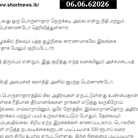
ைவது ஒரு பொருளாதார நெருக்கடி அல்ல என்று நிதி மற்றும்
த பெர்னாண்டோ தெரிவித்துள்ளார்.
 கிழக்கில் நிலவும் யுத்த சூழ்நிலை காரணமாகவே இலங்கை
க மேலும் குறிப்பிட்டார்.
திரும்பும் என்றும், இது குறித்து எந்த வகையிலும் அச்சமடையத்
ிடல் பிரதி அமைச்சர் கலாநிதி அனில் ஜயந்த பெர்னாண்டோ,
ை பொருளாதாரத்தில் சில அதிர்வுகள் ஏற்பட்டுள்ளது உண்மைதான்
ள்கை ரீதியான தீர்மானங்களை நாங்கள் எடுத்து வருகிறோம்.
இல்லை. எவ்வாறாயினும், ஒரே நேரத்தில் இவ்வாறானதொரு அதிர்வ
க்கம் மற்றும் பயம் உருவாக்கப்படும் போதும், தேவையும்
ம்புவதில்லை. சிறிய ஏற்ற இறக்கங்கள் காணப்படலாம். டொலரின்
்கள் எடுத்த நடவடிக்கைகளுடன் படிப்படியாக 330 ரூபாய் வரை
் ஒரு சிறிய உயர்வு ஏற்பட்டுள்ளது. இந்த நிலைமை படிப்படியாக