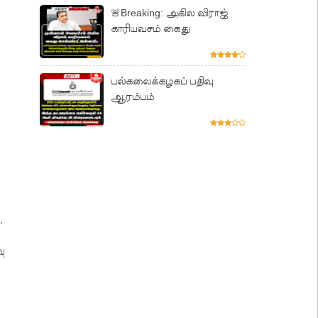
🚨Breaking: அகில விராஜ்
காரியவசம் கைது
பல்கலைக்கழகப் பதிவு
ஆரம்பம்
.
ு