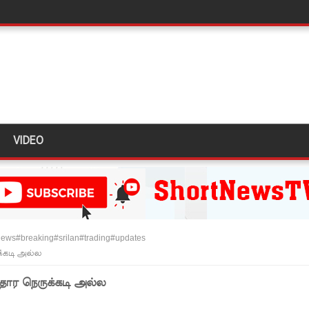
் சிறைச்சாலை மோதல் தொடர்கின்றது! - சஜித் பிரேமதாச
ா?" : அரசாங்கத்தை சாடிய நாமல்!
்கை கடவுச்சீட்டுகள் நிராகரிப்பு - முஜீப் எம்.பி.
ல் கடும் போக்குவரத்து!
VIDEO
த்து ஆய்வு!
ள்” – சிமாரா அலியின் சிறுவர் கதை நூல் ஆகஸ்ட் 15 வெளியீடு!
ுவர் கைது!
் 431 பறிமுதல்!
ews#breaking#srilan#trading#updates
 மோசடி - எச்சரிக்கை!
க்கடி அல்ல
ும் ஆரம்பம்!
தார நெருக்கடி அல்ல