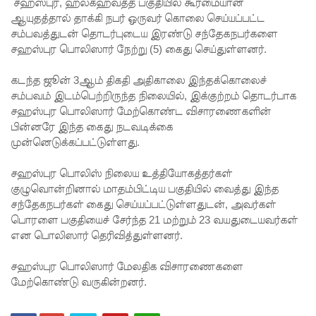
ச்சாலையி
சஹஸ்புர, ஹல்கஹவத்த பகுதியில் கூர்மையான
ஆயுதத்தால் தாக்கி நபர் ஒருவர் கொலை செய்யப்பட்ட
லும்
சம்பவத்துடன் தொடர்புடைய இரண்டு சந்தேகநபர்களை
சஹஸ்புர பொலிஸார் நேற்று (5) கைது செய்துள்ளனர்.
விசேட
பாதுகாப்பு
கடந்த ஜூன் 3ஆம் திகதி அதிகாலை இந்தக்கொலைச்
சம்பவம் இடம்பெற்றிருந்த நிலையில், இக்குற்றம் தொடர்பாக
நடவடிக்
சஹஸ்புர பொலிஸார் மேற்கொண்ட விசாரணைகளின்
கை!
பின்னரே இந்த கைது நடவடிக்கை
முன்னெடுக்கப்பட்டுள்ளது.
இலங்கை
அணியின்
சஹஸ்புர பொலிஸ் நிலைய உத்தியோகத்தர்கள்
குழுவொன்றினால் மாதம்பிட்டிய பகுதியில் வைத்து இந்த
பலம்
சந்தேகநபர்கள் கைது செய்யப்பட்டுள்ளதுடன், அவர்கள்
துடுப்பாட்
பொரளை பகுதியைச் சேர்ந்த 21 மற்றும் 23 வயதுடையவர்கள்
என பொலிஸார் தெரிவித்துள்ளனர்.
டத்திலே
யே
சஹஸ்புர பொலிஸார் மேலதிக விசாரணைகளை
மேற்கொண்டு வருகின்றனர்.
உள்ளது!
நீர்கொழு