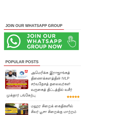
வழக்கு
கோட்டாப
ய
JOIN OUR WHATSAPP GROUP
ராஜபக்ச
செப்டம்பர்
29ஆம்
தேதி
POPULAR POSTS
காணொ
அமெரிக்க இராஜாங்கத்
ளி மூலம்
திணைக்களத்தின் IVLP
சாட்சியம
சர்வதேசத் தலைவர்கள்
வருகைத் திட்டத்தில் வசீர்
ளிக்க
முக்தார் பங்கேற்பு.
நீதிமன்றம்
மஹர சிறைக் கைதிகளில்
உத்தரவு!
சிலர் பூசா சிறைக்கு மாற்றம்