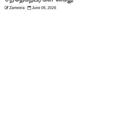
அபேசேக
Zameera
June 06, 2026
ர, பிரதிக்
காவல்து
றை மா
அதிபராக
தரமுயர்வு!
குருவிட்ட
மற்றும்
பல்லன்சே
ன
சிறைச்சா
லைகளின்
நிலைமை