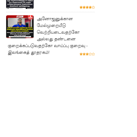
நேற்றைய
மெகசின்
அனோஜனுக்கான
சிறை
மேல்முறையீடு
வெற்றியடைவதற்கோ
மோதலில்
அல்லது தண்டனை
குறைக்கப்படுவதற்கோ வாய்ப்பு குறைவு -
கைதி
இலங்கைத் தூதரகம்!
ஒருவர்
பலி!
நாட்டில்
தொடரும்
சிறைக்கல
வரங்கள் -
முப்படையி
னருக்கு