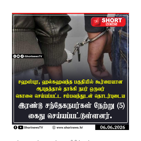
கட்டுப்பாட்
டுக்குள்!
வர்த்தமா
னியில்
வெளியா
னது
22வது
அரசியல
மைப்புத்
திருத்தச்
சட்டமூலம்
!
யாழ்.சிறை