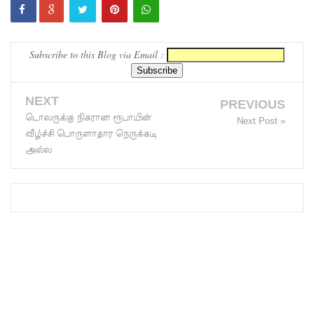
ம்பு
சிறைச்சா
Subscribe to this Blog via Email :
லை
மோதல்:
NEXT
PREVIOUS
சந்தேகநப
டொலருக்கு நிகரான ரூபாயின்
Next Post »
வீழ்ச்சி பொருளாதார நெருக்கடி
ர்கள் 62
அல்ல
ஆக
உயர்வு
நான்கு
மாவட்டங்
களுக்கு
மண்சரிவு
அபாய