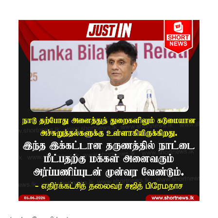
ம்பு
சிறைச்சா
லை
மோதல்:
சந்தேகநப
ர்கள் 62
ஆக
உயர்வு
நான்கு
மாவட்டங்
களுக்கு
மண்சரிவு
அபாய