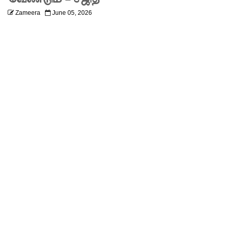
லும்
Zameera
June 05, 2026
விசேட
பாதுகாப்பு
நடவடிக்
கை!
இலங்கை
அணியின்
பலம்
துடுப்பாட்
டத்திலே
யே
உள்ளது!
நீர்கொழு