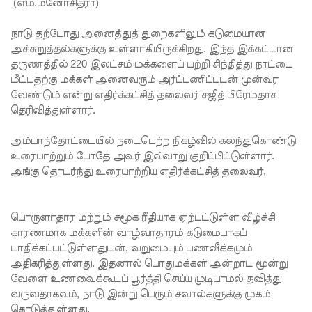
எச்சரிக்
(எம்.மனோசித்ரா)
கை!
நாடு தற்போது அனைத்துத் துறைகளிலும் கடுமையான
அச்சுறுத்தல்களுக்கு உள்ளாகியிருக்கிறது. இந்த இக்கட்டான
மட்டக்கள
தருணத்தில் 220 இலட்சம் மக்களைப் பற்றி சிந்தித்து நாட்டை
ப்பு
மீட்பதற்கு மக்கள் அனைவரும் அர்ப்பணிப்புடன் முன்வர
வேண்டும் என்று எதிர்க்கட்சித் தலைவர் சஜித் பிரேமதாச
சிறைச்சா
தெரிவித்துள்ளார்.
லையை
அம்பாந்தோட்டையில் நடைபெற்ற நிகழ்வில் கலந்துகொண்டு
சுற்றி
உரையாற்றும் போதே அவர் இவ்வாறு குறிப்பிட்டுள்ளார்.
பலத்த
அங்கு தொடர்ந்து உரையாற்றிய எதிர்க்கட்சித் தலைவர்,
பாதுகாப்பு!
லலித் -
பொருளாதார மற்றும் சமூக ரீதியாக ஏற்பட்டுள்ள வீழ்ச்சி
காரணமாக மக்களின் வாழ்வாதாரம் கடுமையாகப்
குகன்
பாதிக்கப்பட்டுள்ளதுடன், வறுமையும் பணவீக்கமும்
காணாமற்
அதிகரித்துள்ளது. இதனால் பொதுமக்கள் அன்றாட மூன்று
வேளை உணவைக்கூடப் பூர்த்தி செய்ய முடியாமல் தவித்து
போன
வருவதாகவும், நாடு இன்று பெரும் சவால்களுக்கு முகம்
கொடுத்துள்ளது.
வழக்கு