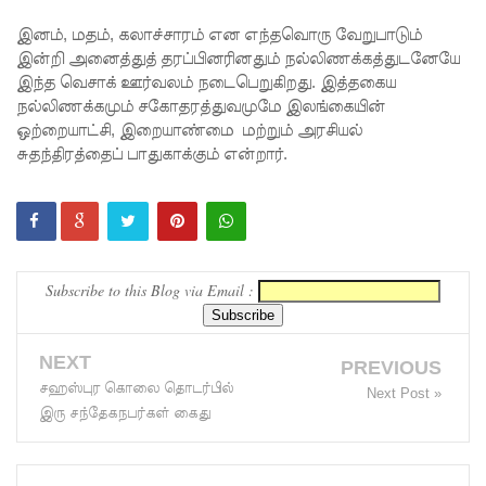
மெகசின்
இனம், மதம், கலாச்சாரம் என எந்தவொரு வேறுபாடும்
இன்றி அனைத்துத் தரப்பினரினதும் நல்லிணக்கத்துடனேயே
சிறை
இந்த வெசாக் ஊர்வலம் நடைபெறுகிறது. இத்தகைய
மோதலில்
நல்லிணக்கமும் சகோதரத்துவமுமே இலங்கையின்
ஒற்றையாட்சி, இறையாண்மை மற்றும் அரசியல்
கைதி
சுதந்திரத்தைப் பாதுகாக்கும் என்றார்.
ஒருவர்
பலி!
நாட்டில்
தொடரும்
Subscribe to this Blog via Email :
சிறைக்கல
வரங்கள் -
NEXT
PREVIOUS
சஹஸ்புர கொலை தொடர்பில்
Next Post »
முப்படையி
இரு சந்தேகநபர்கள் கைது
னருக்கு
விடுக்கப்ப