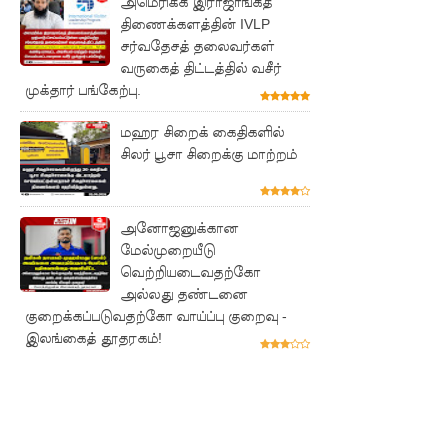
அமெரிக்க இராஜாங்கத்
குருவிட்ட
திணைக்களத்தின் IVLP
சிறையின்
சர்வதேசத் தலைவர்கள்
வருகைத் திட்டத்தில் வசீர்
பதற்றம்
முக்தார் பங்கேற்பு.
கட்டுப்பாட்
மஹர சிறைக் கைதிகளில்
டுக்குள்
சிலர் பூசா சிறைக்கு மாற்றம்
வந்தது!
புதிய
அனோஜனுக்கான
மெகசின்
மேல்முறையீடு
வெற்றியடைவதற்கோ
சிறைச்சா
அல்லது தண்டனை
லையில்
குறைக்கப்படுவதற்கோ வாய்ப்பு குறைவு -
இலங்கைத் தூதரகம்!
நேற்று
அமைதியி
ன்மை - 11