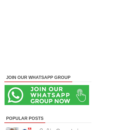
மாணவர்
களுக்கா
ன முக்கிய
அறிவிப்பு
பள்ளஞ்
சேனை
சிறையில்
பதற்றம்:
JOIN OUR WHATSAPP GROUP
கைதிகள்
கூரையில்
ஏறி
போராட்ட
POPULAR POSTS
ம்