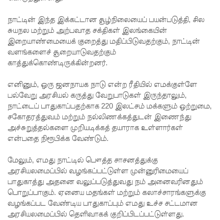
கோட்டாப
நாட்டின் இந்த இக்கட்டான சூழ்நிலையைப் பயன்படுத்தி, சில
சுயநல மற்றும் அற்பவாத சக்திகள் இலங்கையின்
ய
இறையாண்மையைக் குறைத்து மதிப்பிடுவதற்கும், நாட்டின்
ராஜபக்ச
வளங்களைச் சூறையாடுவதற்கும்
காத்துக்கொண்டிருக்கின்றனர்.
செப்டம்பர்
29ஆம்
எனினும், ஒரு ஜனநாயக நாடு என்ற ரீதியில் எமக்குள்ளே
பல்வேறு அரசியல் கருத்து வேறுபாடுகள் இருந்தாலும்,
தேதி
நாட்டைப் பாதுகாப்பதற்காக 220 இலட்சம் மக்களும் ஒற்றுமை,
காணொ
சகோதரத்துவம் மற்றும் நல்லிணக்கத்துடன் இணைந்து
அச்சுறுத்தல்களை முறியடிக்கத் தயாராக உள்ளார்கள்
ளி மூலம்
என்பதை நிரூபிக்க வேண்டும்.
சாட்சியம
மேலும், எமது நாட்டில் பௌத்த சாசனத்துக்கு
ளிக்க
அரசியலமைப்பில் வழங்கப்பட்டுள்ள முன்னுரிமையைப்
பாதுகாத்து அதனை வலுப்படுத்துவது நம் அனைவரினதும்
நீதிமன்றம்
பொறுப்பாகும். ஏனைய மதங்கள் மற்றும் கலாச்சாரங்களுக்கு
உத்தரவு!
வழங்கப்பட வேண்டிய பாதுகாப்பும் எமது உச்ச சட்டமான
அரசியலமைப்பில் தெளிவாகக் குறிப்பிடப்பட்டுள்ளது.
நேற்றைய