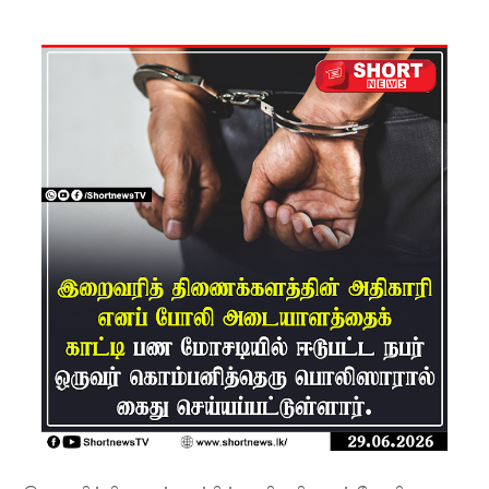
லை!
பாகுபாடற்
ற
சேவையே
தரமான
அறிவியலி
ன்
அடித்தள
மாகும் -
பிரதமர்!
நீர்கொழு
ம்பு சிறை
வன்முறை