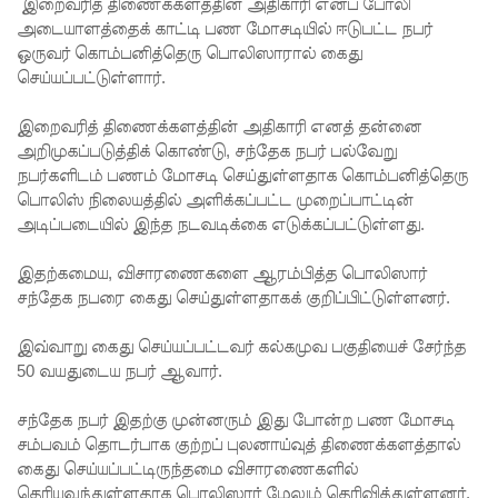
தொடர்பா
இறைவரித் திணைக்களத்தின் அதிகாரி எனப் போலி
அடையாளத்தைக் காட்டி பண மோசடியில் ஈடுபட்ட நபர்
ன
ஒருவர் கொம்பனித்தெரு பொலிஸாரால் கைது
செய்யப்பட்டுள்ளார்.
அறிக்கை
ஜனாதிபதி
இறைவரித் திணைக்களத்தின் அதிகாரி எனத் தன்னை
அறிமுகப்படுத்திக் கொண்டு, சந்தேக நபர் பல்வேறு
யிடம்!
நபர்களிடம் பணம் மோசடி செய்துள்ளதாக கொம்பனித்தெரு
கட்டார்
பொலிஸ் நிலையத்தில் அளிக்கப்பட்ட முறைப்பாட்டின்
அடிப்படையில் இந்த நடவடிக்கை எடுக்கப்பட்டுள்ளது.
சாரிட்டியி
னால்
இதற்கமைய, விசாரணைகளை ஆரம்பித்த பொலிஸார்
சந்தேக நபரை கைது செய்துள்ளதாகக் குறிப்பிட்டுள்ளனர்.
களுத்து
றை
இவ்வாறு கைது செய்யப்பட்டவர் கல்கமுவ பகுதியைச் சேர்ந்த
50 வயதுடைய நபர் ஆவார்.
முஸ்லிம்
மத்திய
சந்தேக நபர் இதற்கு முன்னரும் இது போன்ற பண மோசடி
சம்பவம் தொடர்பாக குற்றப் புலனாய்வுத் திணைக்களத்தால்
கல்லூரியி
கைது செய்யப்பட்டிருந்தமை விசாரணைகளில்
தெரியவந்துள்ளதாக பொலிஸார் மேலும் தெரிவித்துள்ளனர்.
ல்