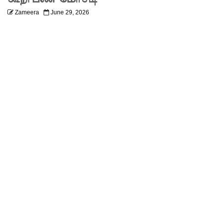
திரும்புவத
Zameera
June 29, 2026
ற்கு ஷேக்
ஹசீனா
தயார்! -
பங்களா
தேஷில்
மீண்டும்
பதற்றம்!
லாஃப்ஸ்
எரிவாயு
விலையிலு
ம்
மாற்றமில்