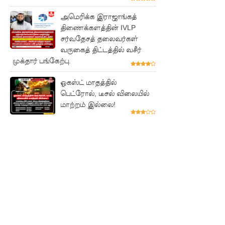
அபராதம்!
அமெரிக்க இராஜாங்கத்
கொழும்பி
திணைக்களத்தின் IVLP
சர்வதேசத் தலைவர்கள்
ல்
வருகைத் திட்டத்தில் வசீர்
சட்டவி
முக்தார் பங்கேற்பு.
ரோத
ஓகஸ்ட் மாதத்தில்
மருந்துக்
பெட்ரோல், டீசல் விலையில்
மாற்றம் இல்லை!
களஞ்சிய
ம்
முற்றுகை!
ஓகஸ்ட்
மாதத்திற்
கான
லிட்ரோ