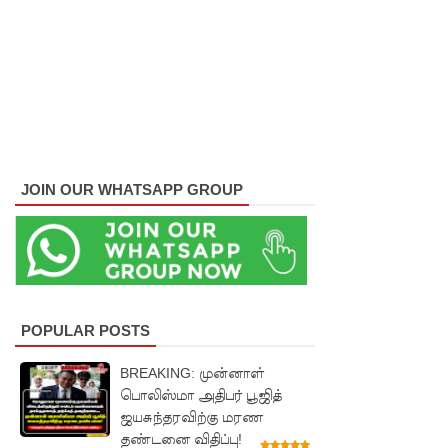
த்தை
மற்றும்
பாமன்க
டையில் 07
மணித்தி
யால நீர்
JOIN OUR WHATSAPP GROUP
வெட்டு!
SLS
தரமற்ற
தலைக்கவ
POPULAR POSTS
சங்கள்
BREAKING: முன்னாள்
விற்றவர்க
பொலிஸ்மா அதிபர் பூஜித்
ஜயசுந்தரவிற்கு மரண
ளுக்கு
தண்டனை விதிப்பு!