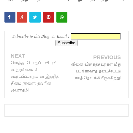
நிர்மாணிக்
கப்பட்ட
நவீன
Subscribe to this Blog via Email :
விஞ்ஞான
ஆய்வகக்
NEXT
PREVIOUS
கட்டிடம்
சொத்து, பொறுப்பு விபரக்
வினை விதைத்தவர்கள் மீது
திறப்பு!
கூற்றுக்களைச்
பயங்கரவாத தடைச்சட்டம்
சமர்ப்பிப்பதற்கான இறுதித்
பாயத் தொடங்கியிருக்கிறது!
சாகரவின்
தினம் நாளை: தவறின்
சர்ச்சை
அபராதம்!
கருத்து
தொடர்பில்
நீதிமன்றி
ல்