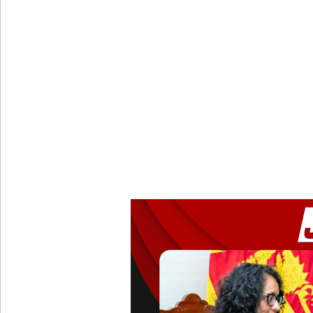
புதிய மெகசின் சிறைச்சாலையில் நேற்று அமைதியின்மை
குருவிட்ட சிறை மோதலில் இருவர் பலி!
குருவிட்ட சிறைச்சாலையில் அமைதியின்மை!
மீனவர்கள் விடுதலை கோரி ஜெய்சங்கருக்கு விஜய் கட
இரு ஆண்டுகள் இலக்கு நிர்ணயிக்கப்பட்ட டெங்கு ஒ
முழுமையான கட்டுப்பாட்டுக்குள் வந்த மெகசின் சிறை
ஹிருணிகாவின் சிறைத் தண்டனைக்கு எதிரான மேல்ம
சுகாதார உதவியாளர் நியமனங்களில் சுகாதார தொண்
யாழ்.சிறைச்சாலையிலும் விசேட பாதுகாப்பு நடவடிக்