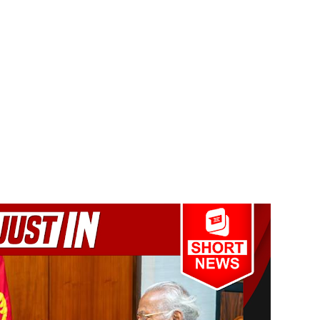
 - 11 பேர் காயம்!
ிதம்!
ழிப்பு வேலைத்திட்டம் - அமைச்சர் நளிந்த ஜயதிஸ்ஸ!
!
ுறையீட்டு விசாரணை செப்டம்பர் 23 வரை ஒத்திவைப்பு!
டர்களையும் உள்வாங்கவும் - உதுமா லெப்பை MP!
கை!