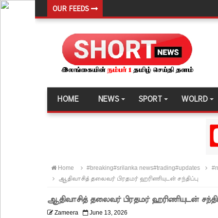
OUR FEEDS
இலங்கை அணியின் பலம் துடுப்பாட்டத்திலேயே உள்
நீர்கொழும்பு சிறைச்சாலை மோதல்: சந்தேகநபர்கள்
நான்கு மாவட்டங்களுக்கு மண்சரிவு அபாய எச்சரிக்
மட்டக்களப்பு சிறைச்சாலையை சுற்றி பலத்த பாதுகாப்ப
லலித் - குகன் காணாமற்போன வழக்கு கோட்டாபய ரா
HOME
NEWS
SPORT
WOLRD
நீதிமன்றம் உத்தரவு!
நேற்றைய மெகசின் சிறை மோதலில் கைதி ஒருவர் பல
நாட்டில் தொடரும் சிறைக்கலவரங்கள் - முப்படையினருக
சிறையின் வாயிற்கதவை முற்றுகையிட்ட பல்லன்சேன
Home
#breaking#srilanka news#trading#updates
#n
பேராதனைப் பல்கலை மாணவர்களுக்கான முக்கிய அற
ஆதிவாசித் தலைவர் பிரதமர் ஹரிணியுடன் சந்திப்பு
பள்ளஞ்சேனை சிறையில் பதற்றம்: கைதிகள் கூரையி
ஆதிவாசித் தலைவர் பிரதமர் ஹரிணியுடன் சந்திப
குருவிட்ட சிறையின் பதற்றம் கட்டுப்பாட்டுக்குள் வந்த
Zameera
June 13, 2026