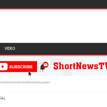
ளது!
 62 ஆக உயர்வு
கை!
ு!
ஜபக்ச செப்டம்பர் 29ஆம் தேதி காணொளி மூலம் சாட்சியமளிக்க
VIDEO
ி!
்கு விடுக்கப்பட்ட அறிவிப்பு!
 கைதிகள்!
ews#breaking#srilan#trading#updates
ிவிப்பு
ல் ஏறி போராட்டம்
்பு
து!