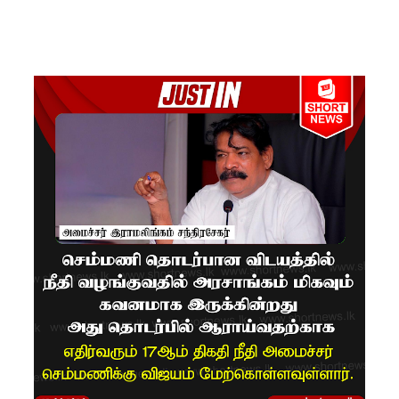
நீதித்துறை
சீர்திருத்த
ங்கள்
குறித்து
உலமா
சபைக்கும்
தெளிவூட்
டிய நீதி
அமைச்சர்
ஹர்ஷண
நாணயக்
கார!
டெங்கு