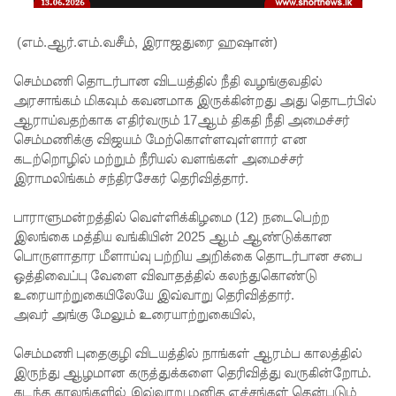
நோயாளர்
களின்
(எம்.ஆர்.எம்.வசீம், இராஜதுரை ஹஷான்)
எண்ணிக்
செம்மணி தொடர்பான விடயத்தில் நீதி வழங்குவதில்
கை
அரசாங்கம் மிகவும் கவனமாக இருக்கின்றது அது தொடர்பில்
ஆராய்வதற்காக எதிர்வரும் 17ஆம் திகதி நீதி அமைச்சர்
90,000 ஐ
செம்மணிக்கு விஜயம் மேற்கொள்ளவுள்ளார் என
நெருங்குகி
கடற்றொழில் மற்றும் நீரியல் வளங்கள் அமைச்சர்
இராமலிங்கம் சந்திரசேகர் தெரிவித்தார்.
றது: 65
பேர் பலி
பாராளுமன்றத்தில் வெள்ளிக்கிழமை (12) நடைபெற்ற
இலங்கை மத்திய வங்கியின் 2025 ஆம் ஆண்டுக்கான
தமிழ்பேசு
பொருளாதார மீளாய்வு பற்றிய அறிக்கை தொடர்பான சபை
ம்
ஒத்திவைப்பு வேளை விவாதத்தில் கலந்துகொண்டு
உரையாற்றுகையிலேயே இவ்வாறு தெரிவித்தார்.
மக்களின்
அவர் அங்கு மேலும் உரையாற்றுகையில்,
அரசியல்
செம்மணி புதைகுழி விடயத்தில் நாங்கள் ஆரம்ப காலத்தில்
பேரவையி
இருந்து ஆழமான கருத்துக்களை தெரிவித்து வருகின்றோம்.
கடந்த காலங்களில் இவ்வாறு மனித எச்சங்கள் தென்படும்
ல்