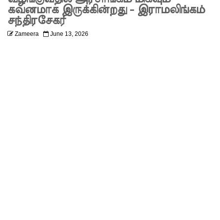
பற்றிய
கவனமாக இருக்கின்றது - இராமலிங்கம்
சந்திரசேகர்
கருத்து -
Zameera
June 13, 2026
சாகர
காரியவச
ம் இன்று
மத்திய
குற்றப்
புலனாய்வு
ப்
பணியகத்
தில்
முன்னி
லை!