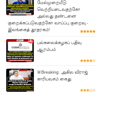
டுகள்
மேல்முறையீடு
வெற்றியடைவதற்கோ
நிராகரிப்பு
அல்லது தண்டனை
குறைக்கப்படுவதற்கோ வாய்ப்பு குறைவு -
- முஜீப்
இலங்கைத் தூதரகம்!
எம்.பி.
பல்கலைக்கழகப் பதிவு
தெற்கு
ஆரம்பம்
அதிவேக
நெடுஞ்சா
🚨Breaking: அகில விராஜ்
லையின்
காரியவசம் கைது
கெலனிக
ம
பகுதியில்
கடும்
போக்குவ