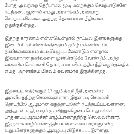
போது அவற்றை தெரியாமல் மூடி மறைக்கும் செயற்பாடுகளே
இணையு
நடந்தன. ஆனால் எமது அரசாங்கம் அவ்வாறு
செயற்படவில்லை. அதற்கு தேவையான நிதிகளை
மாறு
ஒதுக்குகின்றது.
கஜேந்திர
இதற்கு காரணம் என்னவென்றால் நாட்டில் இனங்களுக்கு
குமாருக்கு
இடையில் நல்லிணக்கத்தையும் தமிழ் மக்களிடையே
ரவூப்
நம்பிக்கையையும் கட்டியெழுப்ப வேண்டும் என்றால்
இவ்வாறான நகர்வுகளை முன்னெடுக்க வேண்டும். அந்த
ஹக்கீம்
வகையில் செம்மணி தொடர்பான விடயத்தில் நீதி வழங்குவதில்
அழைப்பு!
எமது அரசாங்கம் மிகவும் கவனமாக இருக்கின்றது.
22ஆவது
அரசியல
இதன்படி எதிர்வரும் 17ஆம் திகதி நீதி அமைச்சர்
அவ்விடத்திற்கு செல்லவுள்ளார். இதன்படி செம்மனி
மைப்புச்
தொடர்பில் ஆழமான கருத்தாடல்கள் நடத்தபப்படவுள்ளன.
அத்துடன் எதிர்வரும் ஞாயிற்றுக்கிழமை பொதுமக்கள்
சீர்திருத்த
பாதுகாப்பு அமைச்சர் யாழ்ப்பாணத்திற்கு செல்லவுள்ளார்.
ம்
இதற்காக யாழ்ப்பாணத்தில் உள்ள சகல பாராளுமன்ற
உறுப்பினர்களுக்கும் அழைப்பு விடுக்கப்பட்டுள்ளது.
சர்வாதிகா