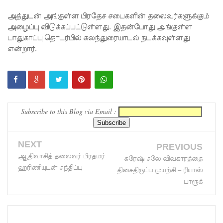
ர
அத்துடன் அங்குள்ள பிரதேச சபைகளின் தலைவர்களுக்கும்
அழைப்பு விடுக்கப்பட்டுள்ளது. இதன்போது அங்குள்ள
ஆட்சிக்கா
பாதுகாப்பு தொடர்பில் கலந்துரையாடல் நடக்கவுள்ளது
ன
என்றார்.
முதற்படி!
நம்பிக்கை
யில்லாப்
Subscribe to this Blog via Email :
பிரேர
ணையைத்
NEXT
PREVIOUS
தோற்கடித்
ஆதிவாசித் தலைவர் பிரதமர்
சுரேஷ் சலே விவகாரத்தை
தாலும்
ஹரிணியுடன் சந்திப்பு
திசைதிருப்ப முயற்சி – ரியாஸ்
சிறைச்சா
பாரூக்
லை
மோதல்