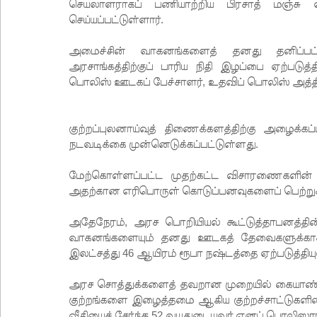
செயலாளராகப் பணியாற்றிய பிரசாத் மஞ்சு எ
செய்யப்பட்டுள்ளார்.
அமைச்சின் வாகனங்களைத் தனது தனிப்பட்
அரசாங்கத்திற்குப் பாரிய நிதி இழப்பை ஏற்படுத்
பொலிஸ் ஊடகப் பேச்சாளர், உதவிப் பொலிஸ் அத்தியட
குற்றப்புலனாய்வுத் திணைக்களத்திற்கு அழைக்க
நடவடிக்கை முன்னெடுக்கப்பட்டுள்ளது.
மேற்கொள்ளப்பட்ட முதற்கட்ட விசாரணைகளின் ப
அதற்கான எரிபொருள் கொடுப்பனவுகளைப் பெற்று
அதேநேரம், அரச பொறியியல் கூட்டுத்தாபனத்தி
வாகனங்களையும் தனது ஊடகத் தேவைகளுக்காகப் 
இலட்சத்து 46 ஆயிரம் ரூபா நஷ்டத்தை ஏற்படுத்த
அரச சொத்துக்களைத் தவறான முறையில் கையாண்டமை
குற்றங்களை இழைத்தமை ஆகிய குற்றச்சாட்டுகளின் 
வீதியைச் சேர்ந்த 52 வயதுடையவர் எனப் பொலிஸார் 