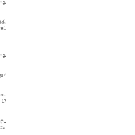
ைது
தி,
கப்
ைது
ும்
னைய
 17
ரிய
மலே