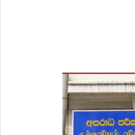
இலஞ்ச ஆணைக்குழுவில் ஆஜரான அகில விராஜ்!
சஷீந்திர ராஜபக்ஷவின் வழக்கு விசாரணை செப்டம்பர்
ஆசன பட்டி பொருத்துவதற்கான கால அவகாசம் நீடிப
சாகரவின் சர்ச்சைக் கருத்துக்கு உடனடி விசாரண
உயிர்த்த ஞாயிறு தாக்குதலைத் திட்டமிட்டவர்களும் சட்
வளிமண்டலவியல் திணைக்களத்தின் எச்சரிக்கை!
சிறைகளும் குற்றவாளிகளும் அற்ற முன்மாதிரி நாட
சீரற்ற வானிலையால் 16 ஆயிரத்திற்கும் அதிகமானோரு
மத்திய மாகாணத்தின் புதிய ஆளுநர் பதவியேற்பு!