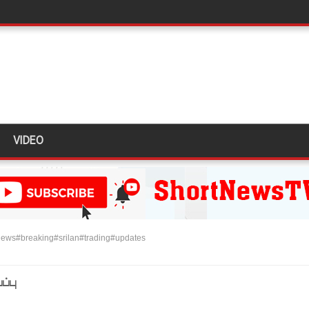
பாதுகாப்பாக மீட்பு
வீச்சு!
கஸ்ட் 24க்கு ஒத்திவைப்பு
VIDEO
்வதேச பொலிஸாருடன் இலங்கை இணைந்து நடவடிக்கை!
க முதலிடத்தில்!
யாக கிடைக்கும் - பிரதமர்!
ews#breaking#srilan#trading#updates
்தியா கோரிக்கை!
ை அதிகரித்தது - சஜித் பிரேமதாச!
்பு
்டை உருவாக்குவதே அரசாங்கத்தின் இலக்கு