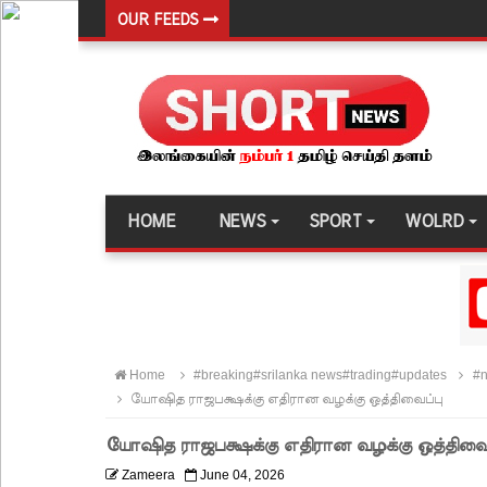
OUR FEEDS
நெடுந்தீவு கடற்பரப்பில் சிக்கிய 11 இந்திய மீனவர்கள் 
ஊழல் தடுப்பு சட்டமூலத்தில் மீண்டும் திருத்தம்!
சாகிப் அல் ஹசனின் வீட்டின் மீது பெற்றோல் குண்டு 
நெடுந்தீவு அருகே இந்திய மீன்பிடிக் கப்பல் கவிழ்வு
குருக்கள்மடம் மனிதப்புதைகுழி வழக்கு விசாரணை ஆ
HOME
NEWS
SPORT
WOLRD
பல்கலைக்கழகப் பதிவு ஆரம்பம்
கஞ்சிபானை இம்ரானை கைது செய்ய மலேசிய - சர
ஈட்டி எறிதலுக்கான உலக தரவரிசையில் ரூமேஷ் தரங்
புத்தாக்க ஆராய்ச்சிகளுக்கு அரசின் ஆதரவு முழுமை
Home
#breaking#srilanka news#trading#updates
#n
மாகாண சபைத் தேர்தலை விரைவில் நடத்துமாறு இந
யோஷித ராஜபக்ஷக்கு எதிரான வழக்கு ஒத்திவைப்பு
ஐ.எம்.எப். அடிமைகளாக மாறியதால் வாழ்க்கைச் சும
யோஷித ராஜபக்ஷக்கு எதிரான வழக்கு ஒத்திவைப
சிறைகளும் குற்றவாளிகளும் அற்ற முன்மாதிரி நாட
Zameera
June 04, 2026