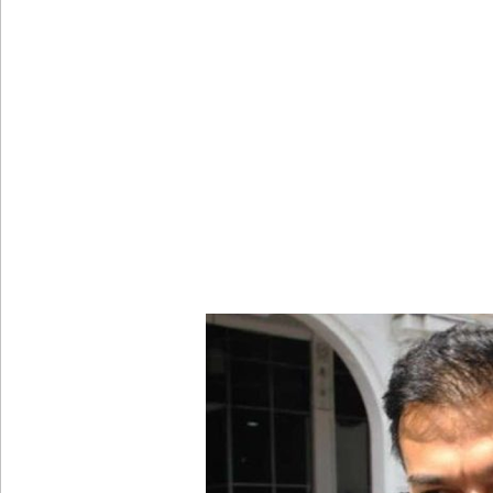
சீரற்ற வானிலையால் 16 ஆயிரத்திற்கும் அதிகமானோரு
மத்திய மாகாணத்தின் புதிய ஆளுநர் பதவியேற்பு!
எதிர்க்கட்சித் தலைவரைச் சந்தித்தார் இந்திய வெளிய
அனோஜனுக்கான மேல்முறையீடு வெற்றியடைவதற்கோ
- இலங்கைத் தூதரகம்!
இந்திய வெளியுறவுச் செயலாளருக்கும், ஜனாதிபதிக்கும
தமிழ் பேசும் மக்களின் உரிமைகள் தொடர்பில் இந்திய
சீரற்ற வானிலை: புலமைப்பரிசில் மற்றும் உயர்தரப் 
இலங்கையின் பெரிய வெங்காயத் தேவையில் 10 வீதம் ம