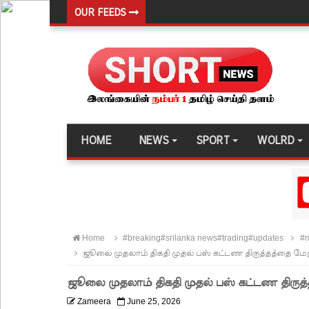
OUR FEEDS
சுகாதார உதவியாளர் நியமனங்களில் சுகாதார தொண்
விலங்குகள், தேசிய நீர் வழங்கல் வடிகால் சபை சட்
146 சட்டவிரோத சூதாட்ட இணையதளங்களை முடக்கு
பரீட்சைக் காலத்தில் இடர்கள் ஏற்பட்டால் அறிவிக
தாயகம் திரும்புவதற்கு ஷேக் ஹசீனா தயார்! - பங்கள
HOME
NEWS
SPORT
WOLRD
லாஃப்ஸ் எரிவாயு விலையிலும் மாற்றமில்லை!
பாகுபாடற்ற சேவையே தரமான அறிவியலின் அடித்தளம
நீர்கொழும்பு சிறை வன்முறை தொடர்பான அறிக்கை 
கட்டார் சாரிட்டியினால் களுத்துறை முஸ்லிம் மத்தி
Home
#breaking#srilanka news#trading#updates
#n
கட்டிடம் திறப்பு!
ஜூலை முதலாம் திகதி முதல் பஸ் கட்டண திருத்தத்தை மே
சாகரவின் சர்ச்சை கருத்து தொடர்பில் நீதிமன்றில் 
ஜூலை முதலாம் திகதி முதல் பஸ் கட்டண திருத
டெங்குவால் உயிரிழந்தவர்களின் எண்ணிக்கை அதிகரி
Zameera
June 25, 2026