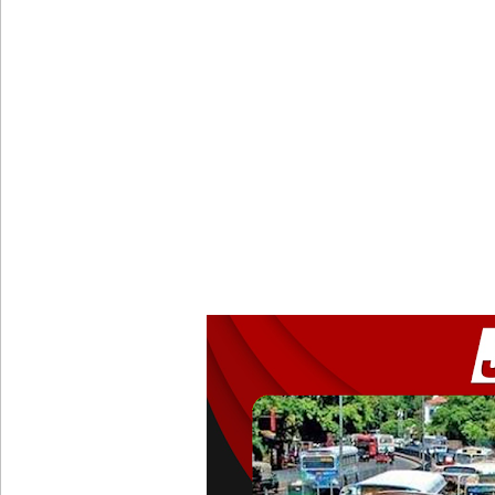
வெள்ளவத்தை மற்றும் பாமன்கடையில் 07 மணித்தியால
SLS தரமற்ற தலைக்கவசங்கள் விற்றவர்களுக்கு அபர
கொழும்பில் சட்டவிரோத மருந்துக் களஞ்சியம் முற்ற
ஓகஸ்ட் மாதத்திற்கான லிட்ரோ எரிவாயு விலையில் ம
பயிற்சி ஓட்டுநர் ( L பலகை) வாகனங்கள் அதிவேக 
இலங்கையின் பெரிய வெங்காயத் தேவையில் 10 வீதம் ம
நெடுந்தீவு கடற்பரப்பில் சிக்கிய 11 இந்திய மீனவர்கள் 
ஊழல் தடுப்பு சட்டமூலத்தில் மீண்டும் திருத்தம்!
ஹிருணிகாவின் சிறைத் தண்டனைக்கு எதிரான மேல்ம