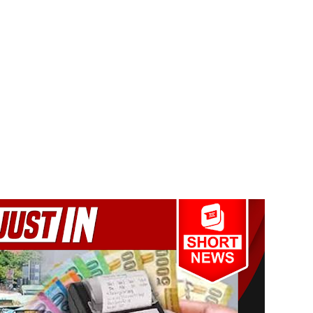
 நீர் வெட்டு!
ாதம்!
ுகை!
ாற்றமில்லை!
நெடுஞ்சாலையில் செல்ல தடை!
ட்டுமே உள்நாட்டு உற்பத்தி - வசந்த சமரசிங்க!
பாதுகாப்பாக மீட்பு
ுறையீட்டு விசாரணை செப்டம்பர் 23 வரை ஒத்திவைப்பு!