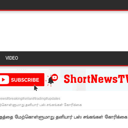
டர்களையும் உள்வாங்கவும் - உதுமா லெப்பை MP!
டமூலங்கள் நிறைவேற்றம்!
மாறு உத்தரவு!
்க 5 தொலைபேசி இலக்கங்கள்!
ாதேஷில் மீண்டும் பதற்றம்!
VIDEO
ாகும் - பிரதமர்!
ஜனாதிபதியிடம்!
ய கல்லூரியில் நிர்மாணிக்கப்பட்ட நவீன விஞ்ஞான ஆய்வகக்
ews#breaking#srilan#trading#updates
ற்கொள்ளுமாறு தனியார் பஸ் சங்கங்கள் கோரிக்கை
விடயங்களை சமர்ப்பித்த பொலிஸார்!
்தத்தை மேற்கொள்ளுமாறு தனியார் பஸ் சங்கங்கள் கோரிக்கை
ப்பு!