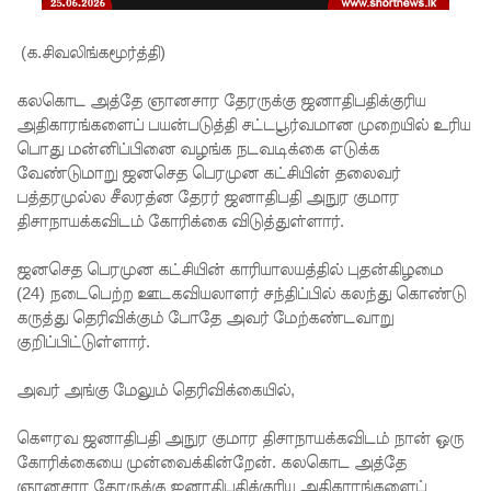
லையில்
செல்ல
(க.சிவலிங்கமூர்த்தி)
தடை!
கலகொட அத்தே ஞானசார தேரருக்கு ஜனாதிபதிக்குரிய
இலங்கை
அதிகாரங்களைப் பயன்படுத்தி சட்டபூர்வமான முறையில் உரிய
பொது மன்னிப்பினை வழங்க நடவடிக்கை எடுக்க
யின்
வேண்டுமாறு ஜனசெத பெரமுன கட்சியின் தலைவர்
பெரிய
பத்தரமுல்ல சீலரத்ன தேரர் ஜனாதிபதி அநுர குமார
திசாநாயக்கவிடம் கோரிக்கை விடுத்துள்ளார்.
வெங்காய
த்
ஜனசெத பெரமுன கட்சியின் காரியாலயத்தில் புதன்கிழமை
(24) நடைபெற்ற ஊடகவியலாளர் சந்திப்பில் கலந்து கொண்டு
தேவையி
கருத்து தெரிவிக்கும் போதே அவர் மேற்கண்டவாறு
ல் 10 வீதம்
குறிப்பிட்டுள்ளார்.
மட்டுமே
அவர் அங்கு மேலும் தெரிவிக்கையில்,
உள்நாட்டு
கௌரவ ஜனாதிபதி அநுர குமார திசாநாயக்கவிடம் நான் ஒரு
உற்பத்தி -
கோரிக்கையை முன்வைக்கின்றேன். கலகொட அத்தே
ஞானசார தேரருக்கு ஜனாதிபதிக்குரிய அதிகாரங்களைப்
வசந்த