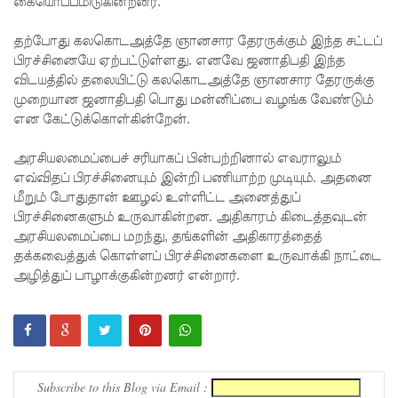
கையொப்பமிடுகின்றனர்.
கப்பல்
தற்போது கலகொடஅத்தே ஞானசார தேரருக்கும் இந்த சட்டப்
கவிழ்வு
பிரச்சினையே ஏற்பட்டுள்ளது. எனவே ஜனாதிபதி இந்த
குருக்கள்ம
விடயத்தில் தலையிட்டு கலகொடஅத்தே ஞானசார தேரருக்கு
முறையான ஜனாதிபதி பொது மன்னிப்பை வழங்க வேண்டும்
டம்
என கேட்டுக்கொள்கின்றேன்.
மனிதப்பு
அரசியலமைப்பைச் சரியாகப் பின்பற்றினால் எவராலும்
தைகுழி
எவ்விதப் பிரச்சினையும் இன்றி பணியாற்ற முடியும். அதனை
மீறும் போதுதான் ஊழல் உள்ளிட்ட அனைத்துப்
வழக்கு
பிரச்சினைகளும் உருவாகின்றன. அதிகாரம் கிடைத்தவுடன்
விசார
அரசியலமைப்பை மறந்து, தங்களின் அதிகாரத்தைத்
தக்கவைத்துக் கொள்ளப் பிரச்சினைகளை உருவாக்கி நாட்டை
ணை
அழித்துப் பாழாக்குகின்றனர் என்றார்.
ஆகஸ்ட்
24க்கு
ஒத்திவைப்
பு
Subscribe to this Blog via Email :