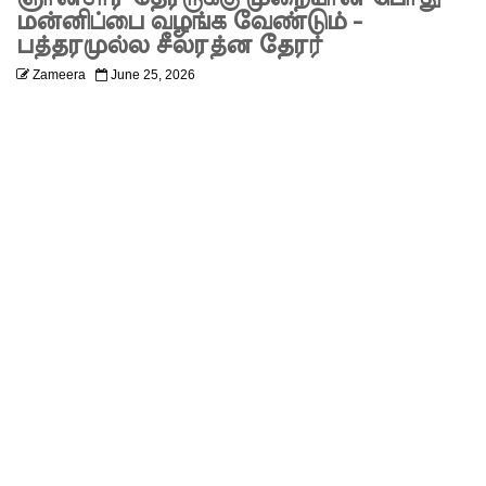
விற்றவர்க
மன்னிப்பை வழங்க வேண்டும் -
பத்தரமுல்ல சீலரத்ன தேரர்
ளுக்கு
Zameera
June 25, 2026
அபராதம்!
கொழும்பி
ல்
சட்டவி
ரோத
மருந்துக்
களஞ்சிய
ம்
முற்றுகை!
ஓகஸ்ட்
மாதத்திற்