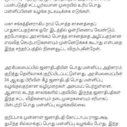
பயன்படுத்தி சட்டபூர்வமான முறையில் உரிய பொது
சமரசிங்க!
மன்னிப்பினை வழங்க நடவடிக்கை எடுங்கள்.
நெடுந்தீவு
மகா சங்கத்தினராகிய நாம் பௌத்த சாசனத்தைப்
கடற்பரப்பி
பாதுகாப்பதற்காக ஒரே இடத்தில் ஒன்றிணைய வேண்டும்.
தற்போதைய அரசாங்கம் பௌத்த சாசனத்தை அழிப்பதற்கான
ல் சிக்கிய
எவ்வித செயற்பாடுகளையும் முன்னெடுக்கக் கூடாது என்பதை
11 இந்திய
இந்த சந்தர்ப்பத்தில் நினைவூட்ட விரும்புகின்றேன்.
மீனவர்க
ள்
அரசியலமைப்பில் ஜனாதிபதியின் பொது மன்னிப்பு அதிகாரம்
குறித்து தெளிவாகக் குறிப்பிடப்பட்டுள்ளது. அரசியலமைப்பின்
பாதுகாப்
34 ஆவது பிரிவின் கீழ் ஜனாதிபதி பொது மன்னிப்பு
பாக மீட்பு
வழங்குவதற்கான வழிமுறைகள் அமையப் பெற்றுள்ளன.
ஆனால் கடந்த காலங்களில் பதவியில் இருந்த ஜனாதிபதிகள்
ஊழல்
இந்த சட்ட விதிகளையும் நடைமுறைகளையும் சரியாகப்
பின்பற்றி பொது மன்னிப்பு வழங்கவில்லை.
தடுப்பு
சட்டமூலத்
குறிப்பாக முன்னாள் ஜனாதிபதி கோட்டாபய ராஜபக்ஷ,
துமிந்த சில்வாக்குப் பொது மன்னிப்பு வழங்கிய போது, இந்த
தில்