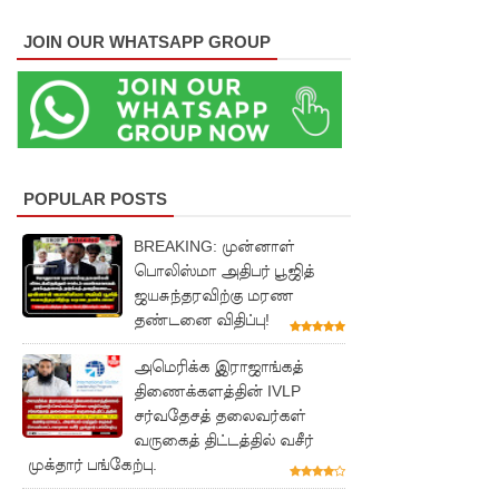
தரங்க
முதலிடத்தி
JOIN OUR WHATSAPP GROUP
ல்!
புத்தாக்க
ஆராய்ச்சி
களுக்கு
POPULAR POSTS
அரசின்
BREAKING: முன்னாள்
ஆதரவு
பொலிஸ்மா அதிபர் பூஜித்
ஜயசுந்தரவிற்கு மரண
முழுமை
தண்டனை விதிப்பு!
யாக
அமெரிக்க இராஜாங்கத்
கிடைக்கும்
திணைக்களத்தின் IVLP
சர்வதேசத் தலைவர்கள்
- பிரதமர்!
வருகைத் திட்டத்தில் வசீர்
மாகாண
முக்தார் பங்கேற்பு.
சபைத்