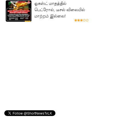
ஓகஸ்ட் மாதத்தில்
தேர்தலை
பெட்ரோல், டீசல் விலையில்
மாற்றம் இல்லை!
விரைவில்
நடத்துமா
று இந்தியா
கோரிக்
கை!
ஐ.எம்.எப்.
அடிமைக
ளாக
மாறியதால்
வாழ்க்கை
ச் சுமை
அதிகரித்த