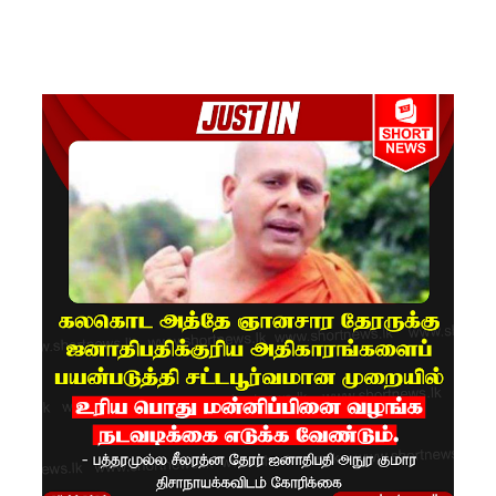
கான
லிட்ரோ
எரிவாயு
விலையில்
மாற்றமில்
லை!
பயிற்சி
ஓட்டுநர் (
L பலகை)
வாகனங்க
ள்
அதிவேக
நெடுஞ்சா