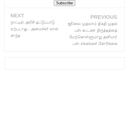
பல்கலைக்
கழகப்
NEXT
PREVIOUS
நாட்டில் அரிசி தட்டுப்பாடு
பதிவு
ஜூலை முதலாம் திகதி முதல்
ஏற்படாது - அமைச்சர் லால்
பஸ் கட்டண திருத்தத்தை
ஆரம்பம்
காந்த
மேற்கொள்ளுமாறு தனியார்
கஞ்சிபா
பஸ் சங்கங்கள் கோரிக்கை
னை
இம்ரா
னை
கைது
செய்ய
மலேசிய -
சர்வதேச
பொலிஸா