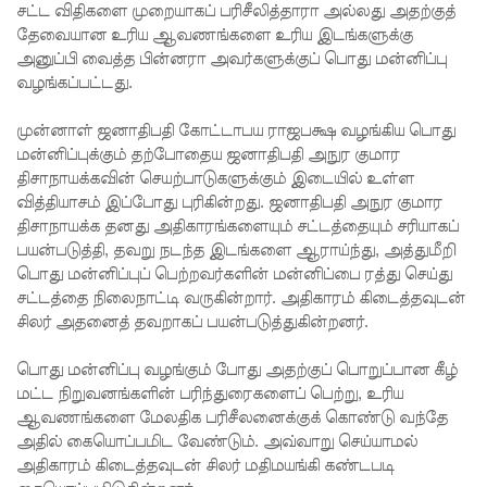
சட்ட விதிகளை முறையாகப் பரிசீலித்தாரா அல்லது அதற்குத்
மீண்டும்
தேவையான உரிய ஆவணங்களை உரிய இடங்களுக்கு
அனுப்பி வைத்த பின்னரா அவர்களுக்குப் பொது மன்னிப்பு
திருத்தம்!
வழங்கப்பட்டது.
சாகிப் அல்
முன்னாள் ஜனாதிபதி கோட்டாபய ராஜபக்ஷ வழங்கிய பொது
ஹசனின்
மன்னிப்புக்கும் தற்போதைய ஜனாதிபதி அநுர குமார
வீட்டின்
திசாநாயக்கவின் செயற்பாடுகளுக்கும் இடையில் உள்ள
வித்தியாசம் இப்போது புரிகின்றது. ஜனாதிபதி அநுர குமார
மீது
திசாநாயக்க தனது அதிகாரங்களையும் சட்டத்தையும் சரியாகப்
பெற்றோ
பயன்படுத்தி, தவறு நடந்த இடங்களை ஆராய்ந்து, அத்துமீறி
பொது மன்னிப்புப் பெற்றவர்களின் மன்னிப்பை ரத்து செய்து
ல் குண்டு
சட்டத்தை நிலைநாட்டி வருகின்றார். அதிகாரம் கிடைத்தவுடன்
சிலர் அதனைத் தவறாகப் பயன்படுத்துகின்றனர்.
வீச்சு!
நெடுந்தீவு
பொது மன்னிப்பு வழங்கும் போது அதற்குப் பொறுப்பான கீழ்
மட்ட நிறுவனங்களின் பரிந்துரைகளைப் பெற்று, உரிய
அருகே
ஆவணங்களை மேலதிக பரிசீலனைக்குக் கொண்டு வந்தே
இந்திய
அதில் கையொப்பமிட வேண்டும். அவ்வாறு செய்யாமல்
அதிகாரம் கிடைத்தவுடன் சிலர் மதிமயங்கி கண்டபடி
மீன்பிடிக்