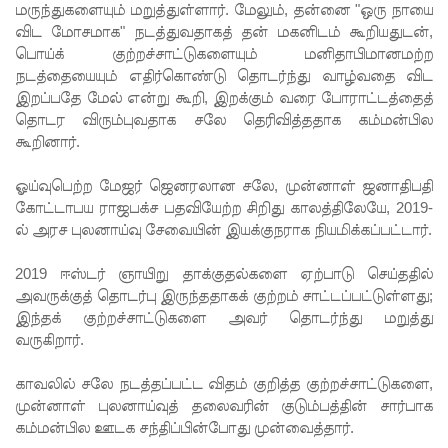
மருந்துகளையும் மறுத்துள்ளார். மேலும், தன்னை "ஒரு நாயை
ஆய்வு!
விட மோசமாக" நடத்துவதாகத் தன் மகனிடம் கூறியதுடன்,
பொய்க் குற்றச்சாட்டுகளையும் மனிதாபிமானமற்ற
சிறுவர்களி
நடத்தையையும் எதிர்கொண்டு தொடர்ந்து வாழ்வதை விட
ன்
இறப்பதே மேல் என்று கூறி, இறக்கும் வரை போராட்டத்தைத்
தொடர விரும்புவதாக சலே தெரிவித்ததாக கம்மன்பில
கற்பனைக்
கூறினார்.
கு
ஓய்வுபெற்ற மேஜர் ஜெனரலான சலே, முன்னாள் ஜனாதிபதி
சிறகூட்டு
கோட்டாபய ராஜபக்ச பதவியேற்ற சிறிது காலத்திலேயே, 2019-
ம்
ல் அரச புலனாய்வு சேவையின் இயக்குநராக நியமிக்கப்பட்டார்.
“இளஞ்சி
2019 ஈஸ்டர் ஞாயிறு தாக்குதல்களை ஏற்பாடு செய்ததில்
அவருக்குத் தொடர்பு இருந்ததாகக் குற்றம் சாட்டப்பட்டுள்ளது;
றகுகள்” –
இந்தக் குற்றச்சாட்டுகளை அவர் தொடர்ந்து மறுத்து
சிமாரா
வருகிறார்.
அலியின்
காவலில் சலே நடத்தப்பட்ட விதம் குறித்த குற்றச்சாட்டுகளை,
சிறுவர்
முன்னாள் புலனாய்வுத் தலைவரின் குடும்பத்தின் சார்பாக
கம்மன்பில ஊடக சந்திப்பின்போது முன்வைத்தார்.
கதை நூல்