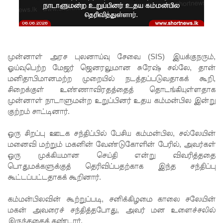
கள்
காரணமா
க சில
நாடுகளில்
முன்னாள் அரச புலனாய்வு சேவை (SIS) இயக்குநரும்,
ஓய்வுபெற்ற மேஜர் ஜெனரலுமான சுரேஷ் சல்லே, தான்
புதிய
மனிதாபிமானமற்ற முறையில் நடத்தப்படுவதாகக் கூறி,
இலங்கை
சிறைக்குள் உண்ணாவிரதத்தைத் தொடங்கியுள்ளதாக
முன்னாள் நாடாளுமன்ற உறுப்பினர் உதய கம்மன்பில இன்று
கடவுச்சீட்
குற்றம் சாட்டினார்.
டுகள்
ஒரு சிறப்பு ஊடக சந்திப்பில் பேசிய கம்மன்பில, சல்லேயின்
நிராகரிப்பு
மனைவி மற்றும் மகனின் வேண்டுகோளின் பேரில், அவர்கள்
- முஜீப்
ஒரு முக்கியமான செய்தி என்று விவரித்ததை
பொதுமக்களுக்குத் தெரிவிப்பதற்காக இந்த சந்திப்பு
எம்.பி.
கூட்டப்பட்டதாகக் கூறினார்.
தெற்கு
கம்மன்பிலவின் கூற்றுப்படி, சனிக்கிழமை காலை சலேயின்
அதிவேக
மகன் அவரைச் சந்தித்தபோது, ​​அவர் மன உளைச்சலில்
இருந்ததைக் கண்டார்.
நெடுஞ்சா