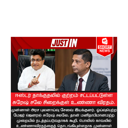
சிறை
மோதல்க
ளுக்கும்
ராஜபக்ஷர்
களுக்கும்
தொடர்பா?
" :
அரசாங்க
த்தை
சாடிய
நாமல்!
தரக்
குறைபாடு