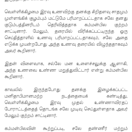
லையின்
வெள்ளிக்கிழமை இரவு உணவிற்கு தனக்கு சிறிதளவு சாதமும்
முள்ளங்கிக் குழம்பும் மட்டுமே பரிமாறப்பட்டதாக சலே தனது
கெலனிக
குடும்பத்தினரிடம் தெரிவித்ததாக கம்மன்பில குற்றம்
ம
சாட்டினார். மேலும், தரையில் விரிக்கப்பட்டிருந்த ஒரு
செய்தித்தாளில் உணவு பரிமாறப்பட்டதாகவும், சலே அதை
பகுதியில்
எடுக்க முயன்றபோது அந்த உணவு தரையில் விழுந்ததாகவும்
கடும்
அவர் கூறினார்.
போக்குவ
இதன் விளைவாக, சல்லே மன உளைச்சலுக்கு ஆளாகி,
ரத்து!
அந்த உணவை உண்ண மறுத்துவிட்டார் என்று கம்மன்பில
கூறினார்.
இந்தியா-
இலங்கை
காவலில் இருந்தபோது தனக்கு இழைக்கப்பட்ட
மனிதாபிமானமற்ற நடத்தையைக் கண்டித்து,
எரிசக்தித்
வெள்ளிக்கிழமை இரவு முதல் உண்ணாவிரதப்
போராட்டத்தைத் தொடங்க சலே முடிவு செய்துள்ளதாக அவர்
துறை
மேலும் குற்றம் சாட்டினார்.
ஒத்துழைப்
கம்மன்பிலவின் கூற்றுப்படி, சலே தண்ணீர் மற்றும்
பு குறித்து