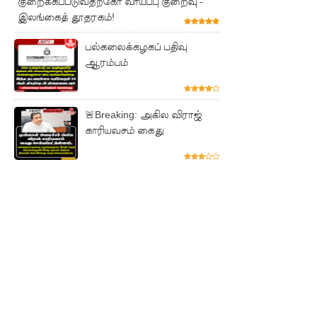
எதிராக
குறைக்கப்படுவதற்கோ வாய்ப்பு குறைவு -
இலங்கைத் தூதரகம்!
போராட்ட
பல்கலைக்கழகப் பதிவு
ம்!
ஆரம்பம்
டெங்கு
மரணங்க
🚨Breaking: அகில விராஜ்
ளின்
காரியவசம் கைது
எண்ணிக்
கை 64
ஆக
அதிகரிப்பு!
குவைத் -
கொழும்பு
ஸ்ரீலங்கன்
வானூர்தி