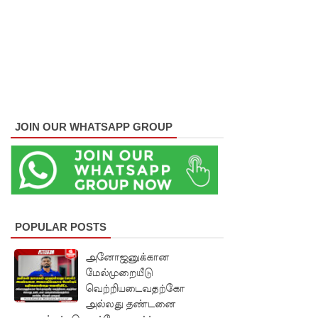
மோசடி -
எச்சரிக்
கை!
குவைத் –
கொழும்பு
ஸ்ரீலங்கன்
JOIN OUR WHATSAPP GROUP
விமான
சேவை
மீண்டும்
ஆரம்பம்!
POPULAR POSTS
எரிபொரு
அனோஜனுக்கான
ள் விலை
மேல்முறையீடு
வெற்றியடைவதற்கோ
உயர்வுக்கு
அல்லது தண்டனை