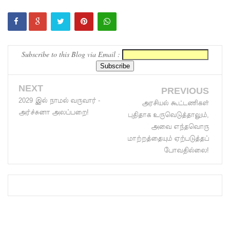
ஆகஸ்ட்
15
வெளியீடு!
Subscribe to this Blog via Email :
மகசின்
சிறைக்கு
NEXT
PREVIOUS
ள்
2029 இல் நாமல் வருவார் -
அரசியல் கூட்டணிகள்
அர்ச்சுனா அலப்பறை!
போதைப்
புதிதாக உருவெடுத்தாலும்,
அவை எந்தவொரு
பொருள்
மாற்றத்தையும் ஏற்படுத்தப்
வீச
போவதில்லை!
முயன்ற
இருவர்
கைது!
நாடு