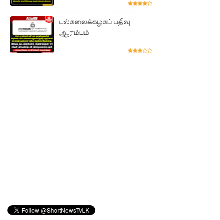
உயர்வுக்கு
பல்கலைக்கழகப் பதிவு
எதிராக
ஆரம்பம்
போராட்ட
ம்!
டெங்கு
மரணங்க
ளின்
எண்ணிக்
கை 64
ஆக
அதிகரிப்பு!
குவைத் -
கொழும்பு