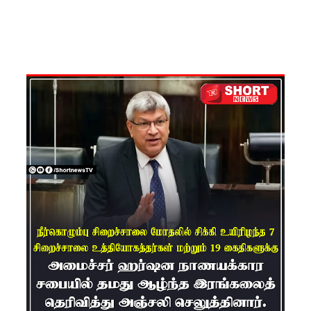
அதிவேக
நெடுஞ்சா
லையின்
கெலனிக
ம
பகுதியில்
கடும்
போக்குவ
ரத்து!
இந்தியா-
இலங்கை
எரிசக்தித்
துறை