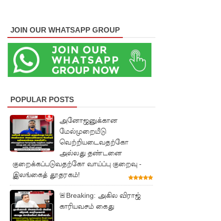
வழிப் பண
மோசடி -
JOIN OUR WHATSAPP GROUP
எச்சரிக்
கை!
குவைத் –
கொழும்பு
POPULAR POSTS
ஸ்ரீலங்கன்
அனோஜனுக்கான
விமான
மேல்முறையீடு
வெற்றியடைவதற்கோ
சேவை
அல்லது தண்டனை
மீண்டும்
குறைக்கப்படுவதற்கோ வாய்ப்பு குறைவு -
இலங்கைத் தூதரகம்!
ஆரம்பம்!
எரிபொரு
🚨Breaking: அகில விராஜ்
காரியவசம் கைது
ள் விலை