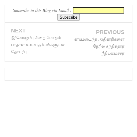
கதை நூல்
Subscribe to this Blog via Email :
ஆகஸ்ட்
NEXT
15
PREVIOUS
நீர்கொழும்பு சிறை மோதல்:
காயமடைந்த அதிகாரிகளை
வெளியீடு!
பாதாள உலக கும்பல்களுடன்
நேரில் சந்தித்தார்
மகசின்
தொடர்பு
நீதியமைச்சர்
சிறைக்கு
ள்
போதைப்
பொருள்
வீச
முயன்ற
இருவர்
கைது!