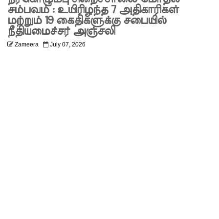
குறைபாடு
சம்பவம் : உயிரிழந்த 7 அதிகாரிகள்
மற்றும் 19 கைதிகளுக்கு சபையில்
கள்
நீதியமைச்சர் அஞ்சலி
காரணமா
Zameera
July 07, 2026
க சில
நாடுகளில்
புதிய
இலங்கை
கடவுச்சீட்
டுகள்
நிராகரிப்பு
- முஜீப்
எம்.பி.
தெற்கு