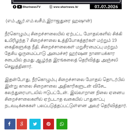
ஒத்துழைப்
பு குறித்து
(எம்.ஆர்.எம்.வசீம்,இராஜதுரை ஹஷான்)
ஆய்வு!
சிறுவர்களி
நீர்கொழும்பு சிறைச்சாலையில் ஏற்பட்ட மோதல்களில் சிக்கி
உயிரிழந்த 7 சிறைச்சாலை உத்தியோகத்தர்கள் மற்றும் 19
ன்
கைதிகளுக்கு நீதி, சிறைச்சாலைகள் மறுசீரமைப்பு மற்றும்
கற்பனைக்
தேசிய ஒருமைப்பாடு அமைச்சர் ஹர்ஷன நாணயக்கார
சபையில் தமது ஆழ்ந்த இரங்கலைத் தெரிவித்து அஞ்சலி
கு
செலுத்தினார்.
சிறகூட்டு
இதன்போது, நீர்கொழும்பு சிறைச்சாலை மோதல் தொடர்பில்
ம்
இன்று காலை சிறைசாலை அதிகாரிகளுடன் விசேட
“இளஞ்சி
கலந்துரையாடலில் ஈடுபட்டேன். இவ்வாறான நிலை ஏனைய
சிறைச்சாலைகளில் ஏற்படாத வகையில் பாதுகாப்பு
றகுகள்” –
நடவடிக்கைகள் பலப்படுத்தப்பட்டுள்ளன அவர் தெரிவித்தார்.
சிமாரா
அலியின்
சிறுவர்