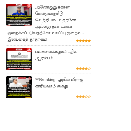
கடும்
அனோஜனுக்கான
மேல்முறையீடு
போக்குவ
வெற்றியடைவதற்கோ
ரத்து!
அல்லது தண்டனை
குறைக்கப்படுவதற்கோ வாய்ப்பு குறைவு -
இந்தியா-
இலங்கைத் தூதரகம்!
இலங்கை
பல்கலைக்கழகப் பதிவு
எரிசக்தித்
ஆரம்பம்
துறை
ஒத்துழைப்
🚨Breaking: அகில விராஜ்
பு குறித்து
காரியவசம் கைது
ஆய்வு!
சிறுவர்களி
ன்
கற்பனைக்