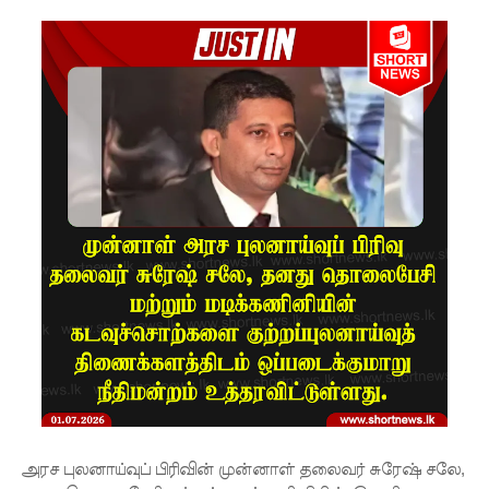
சீர்திருத்த
ம்
சர்வாதிகா
ர
ஆட்சிக்கா
ன
முதற்படி!
நம்பிக்கை
யில்லாப்
பிரேர
ணையைத்
தோற்கடித்
தாலும்
அரச புலனாய்வுப் பிரிவின் முன்னாள் தலைவர் சுரேஷ் சலே,