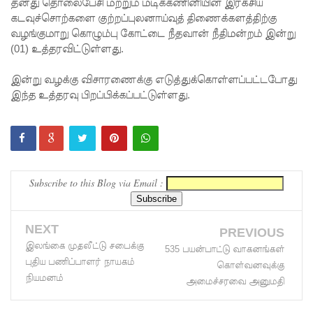
சிறைச்சா
தனது தொலைபேசி மற்றும் மடிக்கணினியின் இரகசிய
கடவுச்சொற்களை குற்றப்புலனாய்வுத் திணைக்களத்திற்கு
லை
வழங்குமாறு கொழும்பு கோட்டை நீதவான் நீதிமன்றம் இன்று
(01) உத்தரவிட்டுள்ளது.
மோதல்
தொடர்கி
இன்று வழக்கு விசாரணைக்கு எடுத்துக்கொள்ளப்பட்டபோது
இந்த உத்தரவு பிறப்பிக்கப்பட்டுள்ளது.
ன்றது! -
சஜித்
பிரேமதாச
குற்றச்சாட்
Subscribe to this Blog via Email :
டு
சிறை
NEXT
PREVIOUS
மோதல்க
இலங்கை முதலீட்டு சபைக்கு
535 பயன்பாட்டு வாகனங்கள்
புதிய பணிப்பாளர் நாயகம்
ளுக்கும்
கொள்வனவுக்கு
நியமனம்
அமைச்சரவை அனுமதி
ராஜபக்ஷர்
களுக்கும்