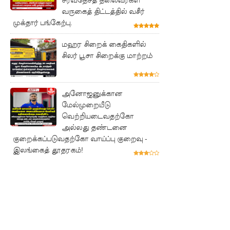
அபாய
வருகைத் திட்டத்தில் வசீர்
முக்தார் பங்கேற்பு.
எச்சரிக்
மஹர சிறைக் கைதிகளில்
கை!
சிலர் பூசா சிறைக்கு மாற்றம்
மட்டக்கள
ப்பு
அனோஜனுக்கான
சிறைச்சா
மேல்முறையீடு
லையை
வெற்றியடைவதற்கோ
அல்லது தண்டனை
சுற்றி
குறைக்கப்படுவதற்கோ வாய்ப்பு குறைவு -
பலத்த
இலங்கைத் தூதரகம்!
பாதுகாப்பு!
லலித் -
குகன்
காணாமற்