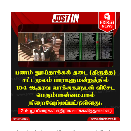
ஷானி
அபேசேக
ர, பிரதிக்
காவல்து
றை மா
அதிபராக
தரமுயர்வு!
குருவிட்ட
மற்றும்
பல்லன்சே
ன
சிறைச்சா
லைகளின்