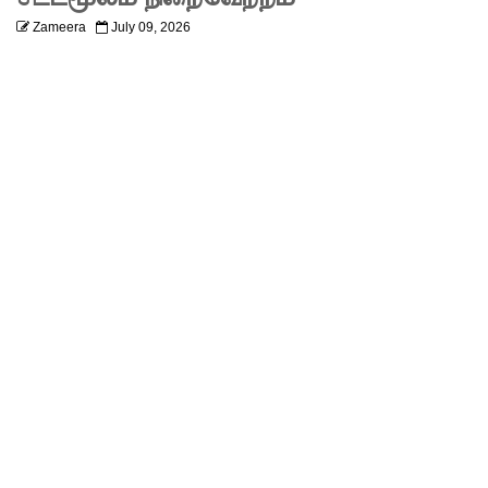
திருத்தப்ப
Zameera
July 09, 2026
ட்டது!
22ஆவது
அரசியல
மைப்புத்
திருத்தத்தி
ற்கு
எதிராக
வீதியில்
இறங்கத்
தயாராகும்
சட்டத்தர
ணிகள்!