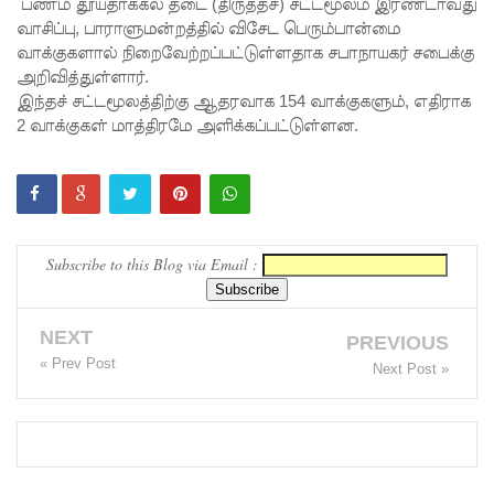
நிலைமை
பணம் தூய்தாக்கல் தடை (திருத்தச்) சட்டமூலம் இரண்டாவது
வாசிப்பு, பாராளுமன்றத்தில் விசேட பெரும்பான்மை
கட்டுப்பாட்
வாக்குகளால் நிறைவேற்றப்பட்டுள்ளதாக சபாநாயகர் சபைக்கு
அறிவித்துள்ளார்.
டுக்குள்!
இந்தச் சட்டமூலத்திற்கு ஆதரவாக 154 வாக்குகளும், எதிராக
வர்த்தமா
2 வாக்குகள் மாத்திரமே அளிக்கப்பட்டுள்ளன.
னியில்
வெளியா
னது
Subscribe to this Blog via Email :
22வது
அரசியல
NEXT
மைப்புத்
PREVIOUS
« Prev Post
Next Post »
திருத்தச்
சட்டமூலம்
!
யாழ்.சிறை