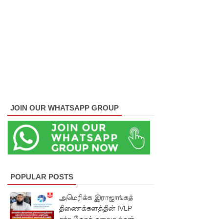
நீர்கொழு
ம்பு
சிறைச்சா
லை
மோதல்:
சந்தேகநப
JOIN OUR WHATSAPP GROUP
ர்கள் 62
ஆக
உயர்வு
நான்கு
POPULAR POSTS
மாவட்டங்
களுக்கு
அமெரிக்க இராஜாங்கத்
திணைக்களத்தின் IVLP
மண்சரிவு
சர்வதேசத் தலைவர்கள்