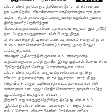
சிறைச்சா
விவசாயிகள் தற்போது எதிர்கொண்டுள்ள பிரச்சினையே
லை
நாட்டின் தேசியப் பிரச்சினையாக மாறியுள்ளதாக சர்வஜன
அதிகாரத்தின் தலைவரும் பாராளுமன்ற உறுப்பினருமான
மோதல்
திலித் ஜயவீர தெரிவித்தார்.
தொடர்கி
பொலன்னறுவையில் விவசாயத் தலைவர்களுடன் இன்று (01)
நடைபெற்ற கலந்துரையாடலின் போது, இந்தப்
ன்றது! -
பிரச்சினைக்குத் தீர்வு காண்பதை அரசாங்கம் தனது பிரதான
சஜித்
கடமையாகக் கொள்ள வேண்டும் என்று அவர் மேலும்
வலியுறுத்தினார்.
பிரேமதாச
சர்வஜன அதிகாரத்தின் தலைவரும் பாராளுமன்ற
குற்றச்சாட்
உறுப்பினருமான திலித் ஜயவீர, இன்று முற்பகல் மெதவாச்சிய
பிரதேசத்திற்குச் சென்று, பொலன்னறுவை மாவட்ட
டு
விவசாயிகள் எதிர்கொள்ளும் பிரச்சினைகள் குறித்து
சிறை
விவசாயத் தலைவர்களுடன் கலந்துரையாடினார். இந்த
நிகழ்வில் சர்வஜன அதிகாரத்தின் உப தலைவர் கலாநிதி
மோதல்க
சன்ன ஜயசுமன மற்றும் பிரதிச் செயலாளர் ருஷான் மலிந்த
ளுக்கும்
ஆகியோரும் கலந்துகொண்டனர்.
இதன்போது கருத்துத் தெரிவித்த திலித் ஜயவீர எம்.பி:
ராஜபக்ஷர்
"இப்போது விவசாயிகளை கேலிக்குள்ளாக்கும் நிலை
ஏற்பட்டுள்ளது. விவசாயிகளின் பிரச்சினை குறித்து
களுக்கும்