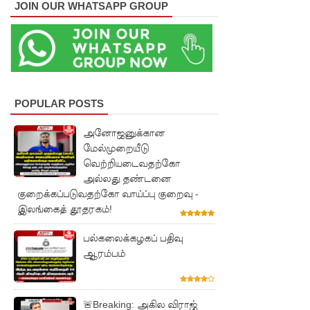
JOIN OUR WHATSAPP GROUP
கு
சிறகூட்டு
ம்
“இளஞ்சி
றகுகள்” –
POPULAR POSTS
சிமாரா
அனோஜனுக்கான
மேல்முறையீடு
அலியின்
வெற்றியடைவதற்கோ
சிறுவர்
அல்லது தண்டனை
குறைக்கப்படுவதற்கோ வாய்ப்பு குறைவு -
கதை நூல்
இலங்கைத் தூதரகம்!
ஆகஸ்ட்
பல்கலைக்கழகப் பதிவு
15
ஆரம்பம்
வெளியீடு!
மகசின்
🚨Breaking: அகில விராஜ்