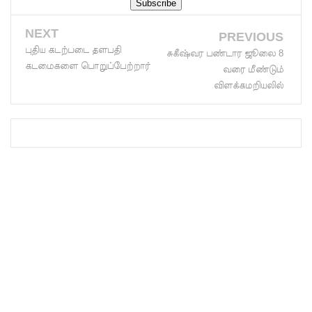
இலங்கை
NEXT
PREVIOUS
கடவுச்சீட்
புதிய கடற்படை தளபதி
சுகீஷ்வர பண்டார ஜூலை 8
டுகள்
கடமைகளை பொறுப்பேற்றார்
வரை மீண்டும்
விளக்கமறியலில்
நிராகரிப்பு
- முஜீப்
எம்.பி.
தெற்கு
அதிவேக
நெடுஞ்சா
லையின்
கெலனிக
ம
பகுதியில்