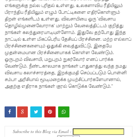
எங்களுக்கு நல்ல புரிதல் உள்ளது. உலகளாவிய ரீதியிலும்
தொடர்பா?
பிராந்திய ரீதியிலும் எழும் போட்டிகளை எதிர்கொள்ளும்
திறன் எங்களிடம் உள்ளது. விவசாயியை ஒரு 'விவசாய
" :
தொழில்முனைவோராக' மாற்றும் வேலைத்திட்டம் குறித்து
அரசாங்க
நாங்கள் கலந்துரையாடியுள்ளோம். இதுவே தற்போது இந்த
நாட்டில் உள்ள மிகப்பெரிய தேசியப் பிரச்சினை. மற்ற எல்லாப்
த்தை
பிரச்சினைகளையும் ஒதுக்கி வைத்துவிட்டு, இதையே
சாடிய
முதன்மையான பிரச்சினையாகக் கொள்ள வேண்டும்.
ஒருபுறம் விவசாயி, மறுபுறம் நுகர்வோர் எனப் பார்க்க
நாமல்!
வேண்டும். நீண்டகாலமாக நாங்கள் பாதுகாத்து வந்த நமது
தரக்
விவசாய கலாச்சாரத்தை, இறக்குமதி செய்யப்படும் பொன்னி
சம்பா அரிசியால் மூடிமறைக்க முயற்சிப்பார்களேயானால்,
குறைபாடு
அதற்கு எதிராக நாங்கள் குரல் கொடுக்க வேண்டும்."
கள்
காரணமா
க சில
நாடுகளில்
Subscribe to this Blog via Email :
புதிய