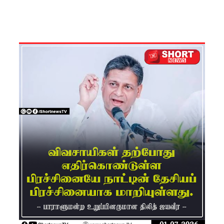
சீர்திருத்த
ம்
சர்வாதிகா
ர
ஆட்சிக்கா
ன
முதற்படி!
நம்பிக்கை
யில்லாப்
பிரேர
ணையைத்
தோற்கடித்
தாலும்