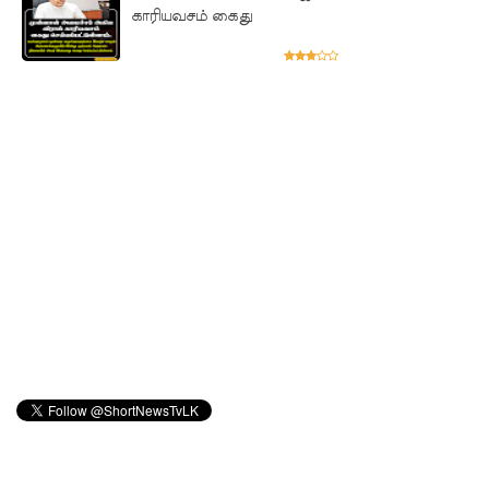
சிறைக்கு
காரியவசம் கைது
ள்
போதைப்
பொருள்
வீச
முயன்ற
இருவர்
கைது!
நாடு
தழுவிய
சோதனை
களில்
தரமற்ற