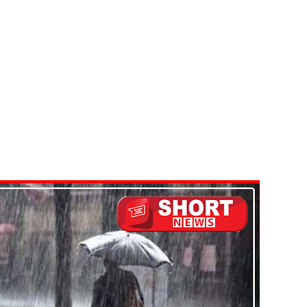
ு!
ஜபக்ச செப்டம்பர் 29ஆம் தேதி காணொளி மூலம் சாட்சியமளிக்க
ி!
்கு விடுக்கப்பட்ட அறிவிப்பு!
 கைதிகள்!
ிவிப்பு
ும் ஆரம்பம்!