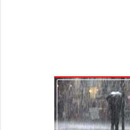
மட்டக்களப்பு சிறைச்சாலையை சுற்றி பலத்த பாதுகாப்ப
லலித் - குகன் காணாமற்போன வழக்கு கோட்டாபய ரா
நீதிமன்றம் உத்தரவு!
நேற்றைய மெகசின் சிறை மோதலில் கைதி ஒருவர் பல
நாட்டில் தொடரும் சிறைக்கலவரங்கள் - முப்படையினருக
சிறையின் வாயிற்கதவை முற்றுகையிட்ட பல்லன்சேன
பேராதனைப் பல்கலை மாணவர்களுக்கான முக்கிய அற
குவைத் – கொழும்பு ஸ்ரீலங்கன் விமான சேவை மீண்ட
எரிபொருள் விலை உயர்வுக்கு எதிராக போராட்டம்!