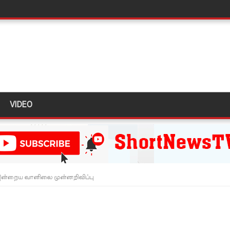
்பு!
இன்று முதல் மீண்டும் ஆரம்பம்!
ை தொடர்பில் முக்கிய அறிவிப்பு!
டவில்லை: எரிபொருள் கொடுப்பனவே திருத்தப்பட்டது!
தியில் இறங்கத் தயாராகும் சட்டத்தரணிகள்!
VIDEO
தரமுயர்வு!
லைமை கட்டுப்பாட்டுக்குள்!
திருத்தச் சட்டமூலம்!
கை!
ன்றைய வானிலை முன்னறிவிப்பு
ளது!
 62 ஆக உயர்வு
கை!