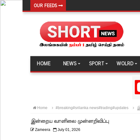
OUR FEEDS
டெங்கு மரணங்களின் எண்ணிக்கை 64 ஆக அதிகரிப
குவைத் - கொழும்பு ஸ்ரீலங்கன் வானூர்தி சேவைகள் 
நாளை இடம்பெறவுள்ள தரம் 5 புலமைப்பரிசில் பரீட்ச
நாடாளுமன்ற உறுப்பினர்களின் சம்பளம் உயர்த்தப்ப
22ஆவது அரசியலமைப்புத் திருத்தத்திற்கு எதிராக வீ
HOME
NEWS
SPORT
WOLRD
ஷானி அபேசேகர, பிரதிக் காவல்துறை மா அதிபராக 
குருவிட்ட மற்றும் பல்லன்சேன சிறைச்சாலைகளின் நி
வர்த்தமானியில் வெளியானது 22வது அரசியலமைப்புத் 
யாழ்.சிறைச்சாலையிலும் விசேட பாதுகாப்பு நடவடிக்
Home
#breaking#srilanka news#trading#updates
இ
இலங்கை அணியின் பலம் துடுப்பாட்டத்திலேயே உள்
இன்றைய வானிலை முன்னறிவிப்பு
நீர்கொழும்பு சிறைச்சாலை மோதல்: சந்தேகநபர்கள்
Zameera
July 01, 2026
நான்கு மாவட்டங்களுக்கு மண்சரிவு அபாய எச்சரிக்