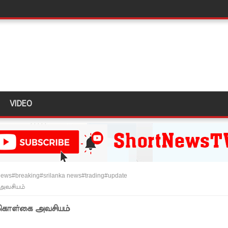
ல் கடும் போக்குவரத்து!
த்து ஆய்வு!
ள்” – சிமாரா அலியின் சிறுவர் கதை நூல் ஆகஸ்ட் 15 வெளியீடு!
ுவர் கைது!
் 431 பறிமுதல்!
VIDEO
 மோசடி - எச்சரிக்கை!
ும் ஆரம்பம்!
்பு!
ews#breaking#srilanka news#trading#update
இன்று முதல் மீண்டும் ஆரம்பம்!
அவசியம்
ை தொடர்பில் முக்கிய அறிவிப்பு!
 கொள்கை அவசியம்
டவில்லை: எரிபொருள் கொடுப்பனவே திருத்தப்பட்டது!