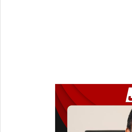
22ஆவது அரசியலமைப்புத் திருத்தத்திற்கு எதிராக வீ
ஷானி அபேசேகர, பிரதிக் காவல்துறை மா அதிபராக 
குருவிட்ட மற்றும் பல்லன்சேன சிறைச்சாலைகளின் நி
வர்த்தமானியில் வெளியானது 22வது அரசியலமைப்புத் 
யாழ்.சிறைச்சாலையிலும் விசேட பாதுகாப்பு நடவடிக்
இலங்கை அணியின் பலம் துடுப்பாட்டத்திலேயே உள்
நீர்கொழும்பு சிறைச்சாலை மோதல்: சந்தேகநபர்கள்
தரக் குறைபாடுகள் காரணமாக சில நாடுகளில் புதிய இலங