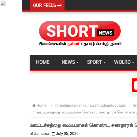
OUR FEEDS
தெற்கு அதிவேக நெடுஞ்சாலையின் கெலனிகம பகுதியி
இந்தியா-இலங்கை எரிசக்தித் துறை ஒத்துழைப்பு குறி
சிறுவர்களின் கற்பனைக்கு சிறகூட்டும் “இளஞ்சிறகுக
மகசின் சிறைக்குள் போதைப்பொருள் வீச முயன்ற இர
நாடு தழுவிய சோதனைகளில் தரமற்ற தலைக்கவசங்கள
HOME
NEWS
SPORT
WOLRD
இலங்கையர்களை இலக்கு வைத்து இணையவழிப் பண
குவைத் – கொழும்பு ஸ்ரீலங்கன் விமான சேவை மீண்ட
எரிபொருள் விலை உயர்வுக்கு எதிராக போராட்டம்!
டெங்கு மரணங்களின் எண்ணிக்கை 64 ஆக அதிகரிப
Home
#breaking#srilanka news#trading#updates
#n
குவைத் - கொழும்பு ஸ்ரீலங்கன் வானூர்தி சேவைகள் 
ஊட்டச்சத்தை மையமாகக் கொண்ட சுகாதாரக் கொள்கை 
நாளை இடம்பெறவுள்ள தரம் 5 புலமைப்பரிசில் பரீட்ச
ஊட்டச்சத்தை மையமாகக் கொண்ட சுகாதாரக்
நாடாளுமன்ற உறுப்பினர்களின் சம்பளம் உயர்த்தப்ப
Zameera
July 05, 2026