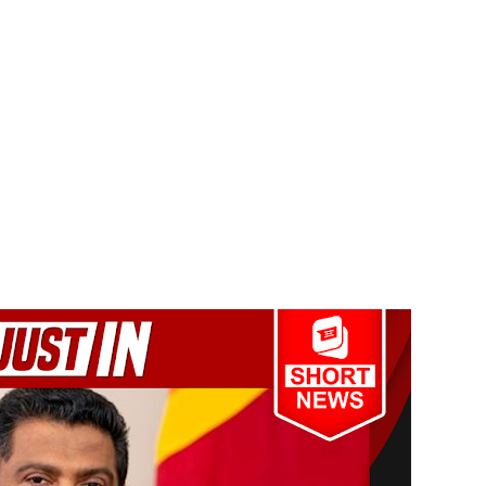
தியில் இறங்கத் தயாராகும் சட்டத்தரணிகள்!
தரமுயர்வு!
லைமை கட்டுப்பாட்டுக்குள்!
திருத்தச் சட்டமூலம்!
கை!
ளது!
 62 ஆக உயர்வு
்கை கடவுச்சீட்டுகள் நிராகரிப்பு - முஜீப் எம்.பி.