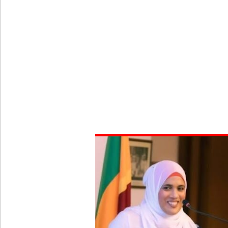
ஓகஸ்ட் மாதத்திற்கான லிட்ரோ எரிவாயு விலையில் ம
பயிற்சி ஓட்டுநர் ( L பலகை) வாகனங்கள் அதிவேக 
இலங்கையின் பெரிய வெங்காயத் தேவையில் 10 வீதம் ம
நெடுந்தீவு கடற்பரப்பில் சிக்கிய 11 இந்திய மீனவர்கள் 
ஊழல் தடுப்பு சட்டமூலத்தில் மீண்டும் திருத்தம்!
சாகிப் அல் ஹசனின் வீட்டின் மீது பெற்றோல் குண்டு 
நெடுந்தீவு அருகே இந்திய மீன்பிடிக் கப்பல் கவிழ்வு
விலங்குகள், தேசிய நீர் வழங்கல் வடிகால் சபை சட்
146 சட்டவிரோத சூதாட்ட இணையதளங்களை முடக்கு