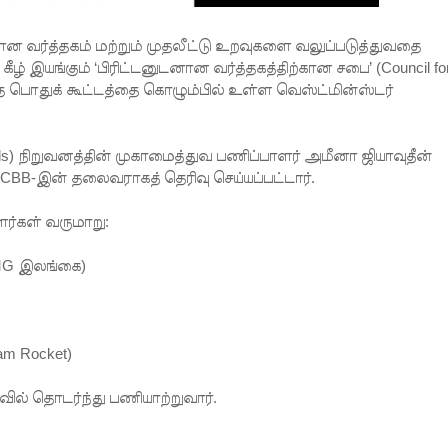
ான வர்த்தகம் மற்றும் முதலீட்டு உறவுகளை வலுப்படுத்துவதை
் இயங்கும் ‘பிரிட்டனுடனான வர்த்தகத்திற்கான சபை’ (Council fo
ந்த பொதுக் கூட்டத்தை கொழும்பில் உள்ள வெஸ்ட்மின்ஸ்டர்
oods) நிறுவனத்தின் முகாமைத்துவ பணிப்பாளர் அமீனா ஜியாவுதீன்
CBB-இன் தலைவராகத் தெரிவு செய்யப்பட்டார்.
ளர்கள் வருமாறு:
MG இலங்கை)
am Rocket)
ுவில் தொடர்ந்து பணியாற்றுவார்.