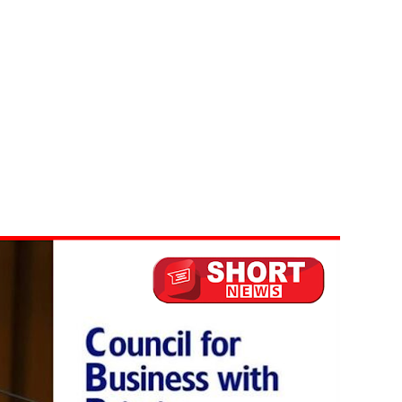
ாற்றமில்லை!
நெடுஞ்சாலையில் செல்ல தடை!
ட்டுமே உள்நாட்டு உற்பத்தி - வசந்த சமரசிங்க!
பாதுகாப்பாக மீட்பு
வீச்சு!
டமூலங்கள் நிறைவேற்றம்!
மாறு உத்தரவு!