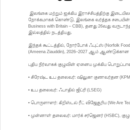
இலங்கை மற்றும் ஐக்கிய இராச்சியத்திற்கு இடையில
நோக்கமாகக் கொண்டு, இலங்கை வர்த்தக சபையின் கீழ
Business with Britain – CBB), தனது 26வது வருடா
இல்லத்தில் நடத்தியது.
இந்தக் கூட்டத்தில், நோர்போக் ஃபுட்ஸ் (Norfolk F
(Ameena Ziauddin), 2026–2027 ஆம் ஆண்டுக்கான 
புதிய நிர்வாகக் குழுவின் ஏனைய முக்கிய பொறுப்பா
• சிரேஷ்ட உப தலைவர்: ஷிலுகா குணவர்தன (KP
• உப தலைவர்: ஃபாதில் ஜிப்ரி (LSEG)
• பொருளாளர்: கிறிஸ்டல் ரீட் விஜேசூரிய (We Are Te
• முன்னாள் தலைவர்: மார்க் சர்ஜெனர் (HSBC), குழ