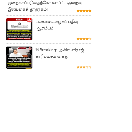
சிறைக்கு
குறைக்கப்படுவதற்கோ வாய்ப்பு குறைவு -
இலங்கைத் தூதரகம்!
ள்
பல்கலைக்கழகப் பதிவு
போதைப்
ஆரம்பம்
பொருள்
வீச
🚨Breaking: அகில விராஜ்
முயன்ற
காரியவசம் கைது
இருவர்
கைது!
நாடு
தழுவிய
சோதனை
களில்
தரமற்ற