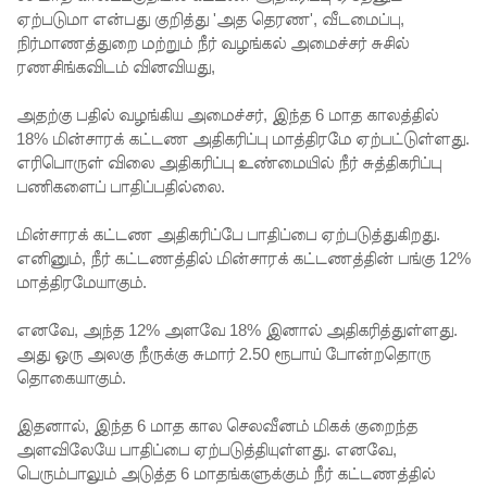
ஏற்படுமா என்பது குறித்து 'அத தெரண', வீடமைப்பு,
தொடர்பா?
நிர்மாணத்துறை மற்றும் நீர் வழங்கல் அமைச்சர் சுசில்
ரணசிங்கவிடம் வினவியது,
" :
அரசாங்க
அதற்கு பதில் வழங்கிய அமைச்சர், இந்த 6 மாத காலத்தில்
18% மின்சாரக் கட்டண அதிகரிப்பு மாத்திரமே ஏற்பட்டுள்ளது.
த்தை
எரிபொருள் விலை அதிகரிப்பு உண்மையில் நீர் சுத்திகரிப்பு
சாடிய
பணிகளைப் பாதிப்பதில்லை.
நாமல்!
மின்சாரக் கட்டண அதிகரிப்பே பாதிப்பை ஏற்படுத்துகிறது.
தரக்
எனினும், நீர் கட்டணத்தில் மின்சாரக் கட்டணத்தின் பங்கு 12%
மாத்திரமேயாகும்.
குறைபாடு
கள்
எனவே, அந்த 12% அளவே 18% இனால் அதிகரித்துள்ளது.
அது ஒரு அலகு நீருக்கு சுமார் 2.50 ரூபாய் போன்றதொரு
காரணமா
தொகையாகும்.
க சில
இதனால், இந்த 6 மாத கால செலவீனம் மிகக் குறைந்த
நாடுகளில்
அளவிலேயே பாதிப்பை ஏற்படுத்தியுள்ளது. எனவே,
பெரும்பாலும் அடுத்த 6 மாதங்களுக்கும் நீர் கட்டணத்தில்
புதிய