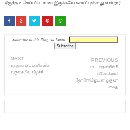
திருத்தம் செய்யப்படாமல் இருக்கவே வாய்ப்புள்ளது என்றார்.
இலங்கை
கடவுச்சீட்
டுகள்
நிராகரிப்பு
Subscribe to this Blog via Email :
- முஜீப்
எம்.பி.
NEXT
PREVIOUS
சுற்றுலாப் பயணிகளின்
தெற்கு
மட்டக்குளியில் 5
வருகையில் வீழ்ச்சி
கிலோகிராம்
அதிவேக
ஹேரோயினுடன் ஒருவர்
நெடுஞ்சா
கைது
லையின்
கெலனிக
ம
பகுதியில்