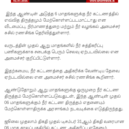
சிறைச்சா
லை
இந்த ஆண்டின் அடுத்த 6 மாதங்களுக்கு நீர் கட்டணத்தில்
எவ்வித திருத்தமும் மேற்கொள்ளப்படமாட்டாது என
மோதல்
வீடமைப்பு, நிர்மாணத்துறை மற்றும் நீர் வழங்கல் அமைச்சர்
தொடர்கி
சுசில் ரணசிங்க தெரிவித்துள்ளார்.
ன்றது! -
வருடத்தின் முதல் ஆறு மாதங்களில் நீர் சுத்திகரிப்பு
சஜித்
பணிகளுக்காக சபைக்கு பெரும் செலவு ஏற்படவில்லை என
அமைச்சர் குறிப்பிட்டுள்ளார்.
பிரேமதாச
குற்றச்சாட்
இதற்கமைய, நீர் கட்டணத்தை அதிகரிக்க வேண்டிய தேவை
ஏற்படவில்லை என அமைச்சர் சுசில் ரணசிங்க கூறினார்.
டு
சிறை
ஆண்டுதோறும் ஆறு மாதங்களுக்கு ஒருமுறை நீர் கட்டண
திருத்தம் மேற்கொள்ளப்படுவதுடன், இந்த ஆண்டின் முதல்
மோதல்க
06 மாதங்களுக்கும் நீர் கட்டண திருத்தம் எதனையும்
ளுக்கும்
மேற்கொள்ளாதிருக்க அரசாங்கம் நடவடிக்கை எடுத்திருந்தது.
ராஜபக்ஷர்
ஜூலை முதலாம் திகதி முதல் டிசம்பர் 31ஆம் திகதி வரையான
06 மாத காலப்பகுதியில் கட்டண அதிகரிப்பு ஏதேனும்
களுக்கும்