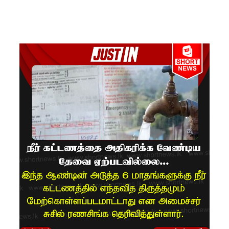
சீர்திருத்த
ம்
சர்வாதிகா
ர
ஆட்சிக்கா
ன
முதற்படி!
நம்பிக்கை
யில்லாப்
பிரேர
ணையைத்
தோற்கடித்
தாலும்