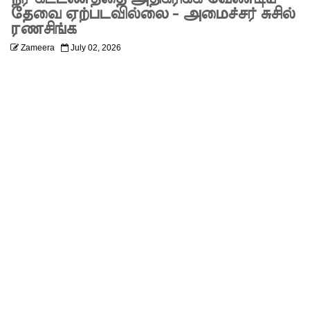
அரசியல்
தேவை ஏற்படவில்லை - அமைச்சர் சுசில்
ரணசிங்க
பேரவையி
Zameera
July 02, 2026
ல்
இணையு
மாறு
கஜேந்திர
குமாருக்கு
ரவூப்
ஹக்கீம்
அழைப்பு!
22ஆவது
அரசியல
மைப்புச்