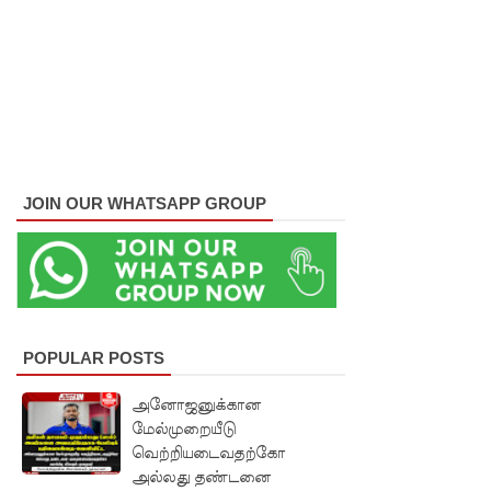
கு
சிறகூட்டு
ம்
“இளஞ்சி
றகுகள்” –
சிமாரா
JOIN OUR WHATSAPP GROUP
அலியின்
சிறுவர்
கதை நூல்
ஆகஸ்ட்
POPULAR POSTS
15
அனோஜனுக்கான
வெளியீடு!
மேல்முறையீடு
வெற்றியடைவதற்கோ
மகசின்
அல்லது தண்டனை