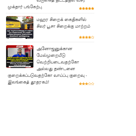
போராட்ட
முக்தார் பங்கேற்பு.
ம்
மஹர சிறைக் கைதிகளில்
சிலர் பூசா சிறைக்கு மாற்றம்
குருவிட்ட
சிறையின்
பதற்றம்
அனோஜனுக்கான
மேல்முறையீடு
கட்டுப்பாட்
வெற்றியடைவதற்கோ
டுக்குள்
அல்லது தண்டனை
குறைக்கப்படுவதற்கோ வாய்ப்பு குறைவு -
வந்தது!
இலங்கைத் தூதரகம்!
புதிய
மெகசின்
சிறைச்சா
லையில்
நேற்று