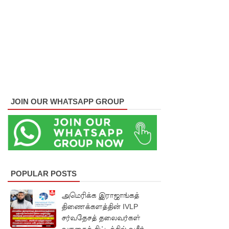
னைப்
பல்கலை
மாணவர்
களுக்கா
ன முக்கிய
அறிவிப்பு
JOIN OUR WHATSAPP GROUP
பள்ளஞ்
சேனை
சிறையில்
பதற்றம்:
POPULAR POSTS
கைதிகள்
அமெரிக்க இராஜாங்கத்
கூரையில்
திணைக்களத்தின் IVLP
சர்வதேசத் தலைவர்கள்
ஏறி
வருகைத் திட்டத்தில் வசீர்