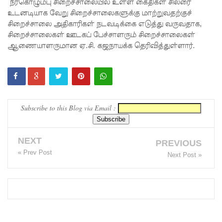
நீதிமன்றம்
நீர்கொழும்பு சிறைச்சாலையில் உள்ள கைதிகள் சிலரை
உடனடியாக வேறு சிறைச்சாலைகளுக்கு மாற்றுவதற்குச்
உத்தரவு!
சிறைச்சாலை அதிகாரிகள் நடவடிக்கை எடுத்து வருவதாக,
சிறைச்சாலைகள் ஊடகப் பேச்சாளரும் சிறைச்சாலைகள்
நேற்றைய
ஆணையாளருமான ஏ.சி. கஜநாயக்க தெரிவித்துள்ளார்.
மெகசின்
சிறை
மோதலில்
கைதி
Subscribe to this Blog via Email :
ஒருவர்
பலி!
NEXT
PREVIOUS
« Prev Post
நாட்டில்
Next Post »
தொடரும்
சிறைக்கல
வரங்கள் -
முப்படையி