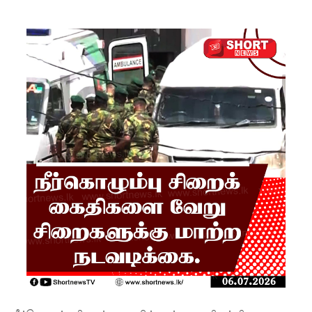
காணாமற்
போன
வழக்கு
கோட்டாப
ய
ராஜபக்ச
செப்டம்பர்
29ஆம்
தேதி
காணொ
ளி மூலம்
சாட்சியம
ளிக்க