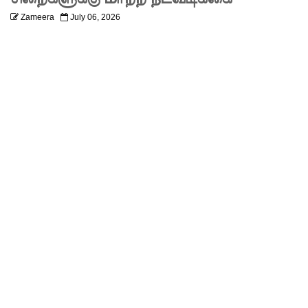
மண்சரிவு
Zameera
July 06, 2026
அபாய
எச்சரிக்
கை!
மட்டக்கள
ப்பு
சிறைச்சா
லையை
சுற்றி
பலத்த
பாதுகாப்பு!
லலித் -
குகன்