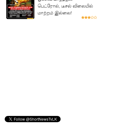
உயிரிழந்த
பெட்ரோல், டீசல் விலையில்
மாற்றம் இல்லை!
வர்களின்
எண்ணிக்
கை
அதிகரிப்பு!
வெள்ளவ
த்தை
மற்றும்
பாமன்க
டையில் 07
மணித்தி
யால நீர்
வெட்டு!