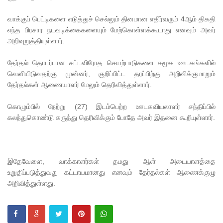
5
தொலை
வாக்குப் பெட்டிகளை எடுத்துச் செல்லும் தினமான எதிர்வரும்
4
ஆம் திகதி
எந்த பிரசார நடவடிக்கைகளையும் மேற்கொள்ளக்கூடாது எனவும் அவர்
பேசி
அறிவுறுத்தியுள்ளார்.
இலக்கங்க
தேர்தல் தொடர்பான சட்டவிரோத செயற்பாடுகளை சமூக ஊடகங்களில்
ள்!
வௌியிடுவதற்கு முன்னர்
,
குறிப்பிட்ட தரப்பிற்கு அறிவிக்குமாறும்
தேர்தல்கள் ஆணையாளர் மேலும் தெரிவித்துள்ளார்.
தாயகம்
திரும்புவத
கொழும்பில் நேற்று (
27)
இடம்பெற்ற ஊடகவியலாளர் சந்திப்பில்
கலந்துகொண்டு கருத்து தெரிவிக்கும் போதே அவர் இதனை கூறியுள்ளார்.
ற்கு ஷேக்
ஹசீனா
தயார்! -
இதேவேளை
,
வாக்காளர்கள் தமது ஆள் அடையாளத்தை
பங்களா
உறுதிப்படுத்துவது கட்டாயமானது எனவும் தேர்தல்கள் ஆணைக்குழு
அறிவித்துள்ளது.
தேஷில்
மீண்டும்
பதற்றம்!