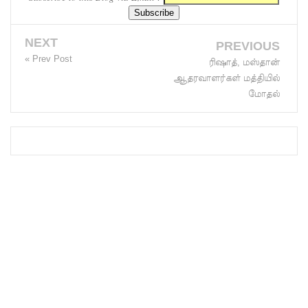
மாகும் -
பிரதமர்!
NEXT
PREVIOUS
« Prev Post
ரிஷாத், மஸ்தான்
நீர்கொழு
ஆதரவாளர்கள் மத்தியில்
ம்பு சிறை
மோதல்
வன்முறை
தொடர்பா
ன
அறிக்கை
ஜனாதிபதி
யிடம்!
கட்டார்
சாரிட்டியி
னால்