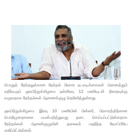
ரோத
சூதாட்ட
இணையத
ளங்களை
முடக்குமா
று
உத்தரவு!
பரீட்சைக்
காலத்தில்
பொதுத் தேர்தலுக்கான தேர்தல் பிரசார நடவடிக்கைகள் அனைத்தும்
எதிர்வரும் ஞாயிற்றுக்கிழமை நள்ளிரவு
12
மணியுடன் நிறைவுக்கு
இடர்கள்
வருவதாக தேர்தல்கள் ஆணைக்குழு தெரிவித்துள்ளது.
ஏற்பட்டா
ஞாயிற்றுக்கிழமை இரவு
10
மணியின் பின்னர்
,
பிரசாரத்திற்கான
ல்
பொறிமுறைகளை பயன்படுத்துவது தடை செய்யப்பட்டுள்ளதாக
அறிவிக்க
தேர்தல்கள் ஆணை்குழுவின் தலைவர் மஹிந்த தேசப்பிரிய
குறிப்பிட்டுள்ளார்.