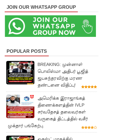
சாகரவின்
JOIN OUR WHATSAPP GROUP
சர்ச்சை
கருத்து
தொடர்பில்
நீதிமன்றி
POPULAR POSTS
ல்
BREAKING: முன்னாள்
விடயங்க
பொலிஸ்மா அதிபர் பூஜித்
ஜயசுந்தரவிற்கு மரண
ளை
தண்டனை விதிப்பு!
சமர்ப்பித்த
அமெரிக்க இராஜாங்கத்
பொலிஸா
திணைக்களத்தின் IVLP
ர்!
சர்வதேசத் தலைவர்கள்
வருகைத் திட்டத்தில் வசீர்
டெங்குவா
முக்தார் பங்கேற்பு.
ல்
ஓகஸ்ட் மாதத்தில்