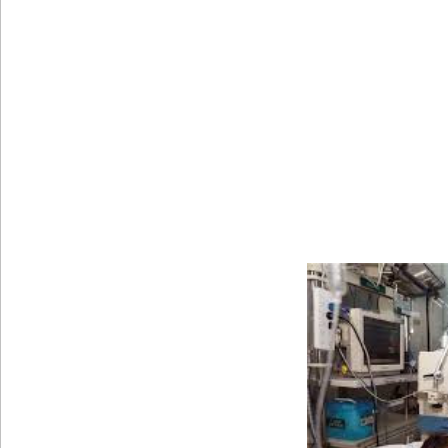
22ஆவது அரசியலமைப்புத் திருத்தத்திற்கு எதிராக வீ
ஷானி அபேசேகர, பிரதிக் காவல்துறை மா அதிபராக 
குருவிட்ட மற்றும் பல்லன்சேன சிறைச்சாலைகளின் நி
வர்த்தமானியில் வெளியானது 22வது அரசியலமைப்புத் 
யாழ்.சிறைச்சாலையிலும் விசேட பாதுகாப்பு நடவடிக்
இலங்கை அணியின் பலம் துடுப்பாட்டத்திலேயே உள்
நீர்கொழும்பு சிறைச்சாலை மோதல்: சந்தேகநபர்கள்
தரக் குறைபாடுகள் காரணமாக சில நாடுகளில் புதிய இலங