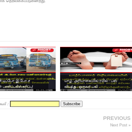
ாக தெரிவிக்கப்படுகின்றது.
சி டிப்போ இ.போ.ச
யாழ். அரியாலையில் ரயில் - பஸ்
 பணிப்பகிஸ்கரிப்பு!
விபத்து : ஒருவர் பலி
mail :
PREVIOUS
Next Post »