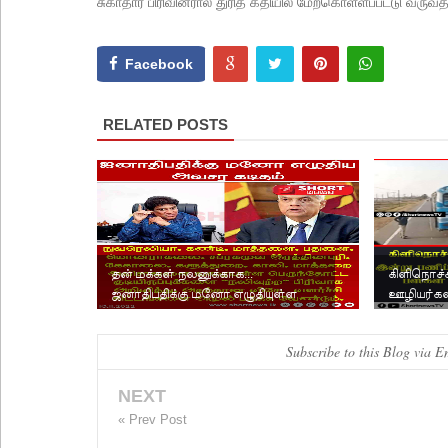
சுகாதார பிரிவினரால் துரித கதியில் மேற்கொள்ளப்பட்டு வருவத
Facebook
RELATED POSTS
தன் மக்கள் நலனுக்காக...
கிளிநொச்
ஜனாதிபதிக்கு மனோ எழுதியுள்ள
ஊழியர்கள்
அவசர கடிதம்.
Subscribe to this Blog via E
NEXT
« Prev Post