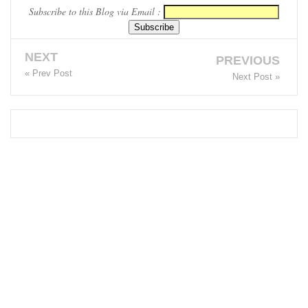
Subscribe to this Blog via Email :
டைவதற்
கோ
NEXT
PREVIOUS
அல்லது
« Prev Post
Next Post »
தண்ட
னை
குறைக்கப்
படுவதற்
கோ
வாய்ப்பு
குறைவு -
இலங்கை
த்
தூதரகம்!