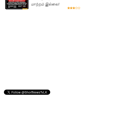
உயர்தரப்
மாற்றம் இல்லை!
பரீட்சைக
ளுக்கு
விசேட
ஏற்பாடுக
ள்
இலங்கை
யின்
பெரிய
வெங்காய
த்
தேவையி
ல் 10 வீதம்
மட்டுமே