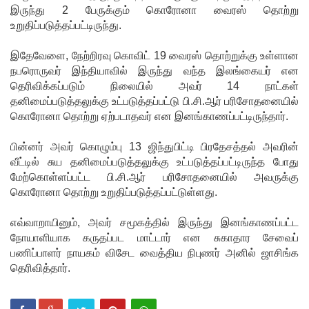
இருந்து 2 பேருக்கும் கொரோனா வைரஸ் தொற்று
ஆயிரத்தி
உறுதிப்படுத்தப்பட்டிருந்து.
ற்கும்
இதேவேளை, நேற்றிரவு கொவிட் 19 வைரஸ் தொற்றுக்கு உள்ளான
அதிகமா
நபரொருவர் இந்தியாவில் இருந்து வந்த இலங்கையர் என
தெரிவிக்கப்படும் நிலையில் அவர் 14 நாட்கள்
னோருக்கு
தனிமைப்படுத்தலுக்கு உட்படுத்தப்பட்டு பி.சி.ஆர் பரிசோதனையில்
பாதிப்பு
கொரோனா தொற்று ஏற்படாதவர் என இனங்காணப்பட்டிருந்தார்.
மத்திய
பின்னர் அவர் கொழும்பு 13 ஜிந்துபிட்டி பிரதேசத்தல் அவரின்
வீட்டில் சுய தனிமைப்படுத்தலுக்கு உட்படுத்தப்பட்டிருந்த போது
மாகாணத்
மேற்கொள்ளப்பட்ட பி.சி.ஆர் பரிசோதனையில் அவருக்கு
தின் புதிய
கொரோனா தொற்று உறுதிப்படுத்தப்பட்டுள்ளது.
ஆளுநர்
எவ்வாறாயினும், அவர் சமூகத்தில் இருந்து இனங்காணப்பட்ட
பதவியேற்
நோயாளியாக கருதப்பட மாட்டார் என சுகாதார சேவைப்
பணிப்பாளர் நாயகம் விசேட வைத்திய நிபுணர் அனில் ஜாசிங்க
பு!
தெரிவித்தார்.
எதிர்க்கட்
சித்