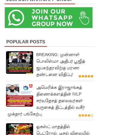
ள்
தொடர்பில்
இந்திய
உயர்ஸ்தா
POPULAR POSTS
னிகரிடம்
எடுத்து
BREAKING: முன்னாள்
பொலிஸ்மா அதிபர் பூஜித்
ரைக்கப்ப
ஜயசுந்தரவிற்கு மரண
ட்டது!
தண்டனை விதிப்பு!
சீரற்ற
அமெரிக்க இராஜாங்கத்
திணைக்களத்தின் IVLP
வானிலை:
சர்வதேசத் தலைவர்கள்
புலமைப்ப
வருகைத் திட்டத்தில் வசீர்
முக்தார் பங்கேற்பு.
ரிசில்
மற்றும்
ஓகஸ்ட் மாதத்தில்
பெட்ரோல், டீசல் விலையில்