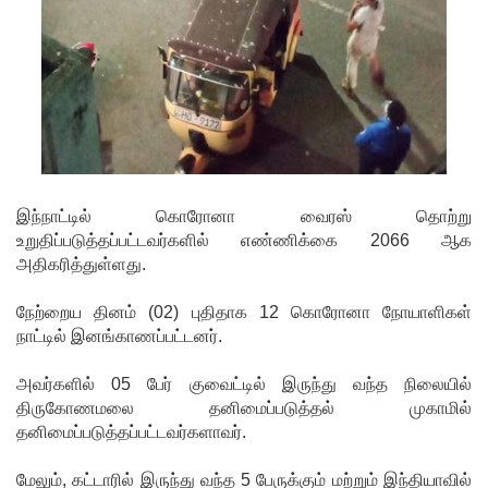
ம்
குற்றவாளி
களும்
அற்ற
முன்மாதிரி
நாட்டை
இந்நாட்டில் கொரோனா வைரஸ் தொற்று
உருவாக்கு
உறுதிப்படுத்தப்பட்டவர்களில் எண்ணிக்கை 2066 ஆக
வதே
அதிகரித்துள்ளது.
அரசாங்க
நேற்றைய தினம் (02) புதிதாக 12 கொரோனா நோயாளிகள்
நாட்டில் இனங்காணப்பட்டனர்.
த்தின்
இலக்கு
அவர்களில் 05 பேர் குவைட்டில் இருந்து வந்த நிலையில்
திருகோணமலை தனிமைப்படுத்தல் முகாமில்
சீரற்ற
தனிமைப்படுத்தப்பட்டவர்களாவர்.
வானிலை
மேலும், கட்டாரில் இருந்து வந்த 5 பேருக்கும் மற்றும் இந்தியாவில்
யால் 16