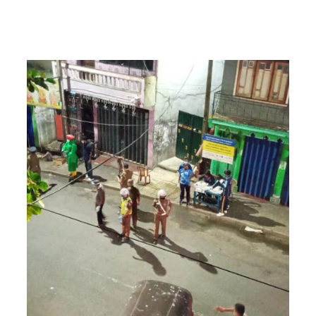
கோரிக்
கை!
ஐ.எம்.எப்.
அடிமைக
ளாக
மாறியதால்
வாழ்க்கை
ச் சுமை
அதிகரித்த
து - சஜித்
பிரேமதாச
!
சிறைகளு