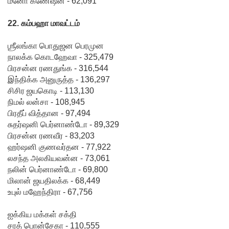
மனோ கணேஷன் - 62,091
22. கம்பஹா மாவட்டம்
ஶ்ரீலங்கா பொதுஜன பெரமுன
நாலக்க கொடஹேவா - 325,479
பிரசன்ன ரணதுங்க - 316,544
இந்திக்க அனுருத்த - 136,297
சிசிர ஜயகொடி - 113,130
நிமல் லன்சா - 108,945
பிரதீப் வித்தான - 97,494
சுதர்ஷனி பெர்னாண்டோ - 89,329
பிரசன்ன ரணவீர - 83,203
ஹர்ஷனி குணவர்தன - 77,922
லசந்த அலகியவன்ன - 73,061
நலின் பெர்னாண்டோ - 69,800
மிலான் ஜயதிலக்க - 68,449
உபுல் மஹேந்திரா - 67,756
ஐக்கிய மக்கள் சக்தி
சரத் பொன்சேகா - 110,555