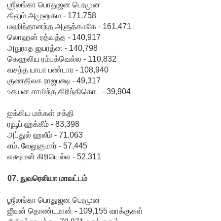
ஶ்ரீலங்கா பொதுஜன பெரமுன
கு
திலும் அமுனுகம - 171,758
சிறகூட்டு
மஹிந்தானந்த அளுத்கமகே - 161,471
லொஹன் ரத்வத்த - 140,917
ம்
அநுராத ஜயரத்ன - 140,798
“இளஞ்சி
கெஹலிய ரம்புக்வெல்ல - 110,832
வசந்த யாபா பண்டார - 108,940
றகுகள்” –
குணதிலக ராஜபக்ஷ - 49,317
சிமாரா
உதயன சாமிந்த கிரிந்திகொட - 39,904
அலியின்
ஐக்கிய மக்கள் சக்தி
ரவூப் ஹக்கீம் - 83,398
சிறுவர்
அப்துல் ஹலீம் - 71,063
கதை நூல்
எம். வேலுகுமார் - 57,445
லக்ஷமன் கிரியெல்ல - 52,311
ஆகஸ்ட்
15
07. நுவரெலியா மாவட்டம்
வெளியீடு!
ஶ்ரீலங்கா பொதுஜன பெரமுன
மகசின்
ஜீவன் தொண்டமான் - 109,155 வாக்குகள்