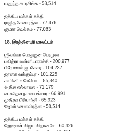
மஹந்த சமரசிங்க - 58,514
உலமா
ஐக்கிய மக்கள் சக்தி
சபைக்கும்
ராஜித சேனாரத்ன - 77,476
குமார வெல்கம - 77,083
தெளிவூட்
டிய நீதி
18. இரத்தினபுரி மாவட்டம்
அமைச்சர்
ஶ்ரீலங்கா பொதுஜன பெரமுன
ஹர்ஷண
பவித்ரா வன்னியாராச்சி - 200,977
பிரேமலால் ஜயசேகர - 104,237
நாணயக்
ஜானக வக்கும்புர - 101,225
கார!
காமினி வலேபொட - 85,840
அகில எல்லாவல - 71,179
வாசுதேவ நாணயக்கார - 66,991
முதிதா பிரியாந்தி - 65,923
ஜோன் செனவிரத்ன - 58,514
ஐக்கிய மக்கள் சக்தி
ஹேஷான் விஜய விதானகே - 60,426