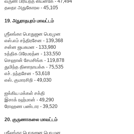
வருண பிரியந்த லியனகே - 47,494
தலதா அதுகோரல - 45,105
19. அநுராதபுரம் மாவட்டம்
ஶ்ரீலங்கா பொதுஜன பெரமுன
எஸ்.எம் சந்திரசேன - 139,368
சன்ன ஜயசுமன - 133,980
உத்திக பிரேமரத்ன - 133,550
செஹான் சேமசிங்க - 119,878
துமிந்த திஸாநாயக்க - 75,535
எச். நந்தசேன - 53,618
எஸ். குமாரசிறி - 49,030
ஐக்கிய மக்கள் சக்தி
இசாக் ரஹ்மான் - 49,290
ரோஹண பண்டார - 39,520
20. குருணாகலை மாவட்டம்
ஶ்ரீலங்கா பொதுஜன பெரமுன