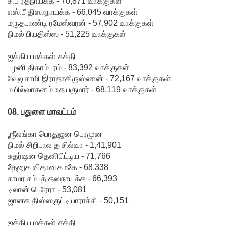
சீ.பீ ரத்நாயக்க - 70,871 வாக்குகள்
சிறைக்கு
எஸ்.பீ திஸாநாயக்க - 66,045 வாக்குகள்
ள்
மருதபாண்டி ரமேஸ்வரன் - 57,902 வாக்குகள்
நிமல் பியதிஸ்ஸ - 51,225 வாக்குகள்
போதைப்
பொருள்
ஐக்கிய மக்கள் சக்தி
பழனி திகாம்பரம் - 83,392 வாக்குகள்
வீச
வேலுசாமி இராதாகிருஸ்ணன் - 72,167 வாக்குகள்
மயில்வாகனம் உதயகுமார் - 68,119 வாக்குகள்
முயன்ற
இருவர்
08. பதுளை மாவட்டம்
கைது!
ஶ்ரீலங்கா பொதுஜன பெரமுன
நாடு
நிமல் சிறிபால த சில்வா - 1,41,901
சுதர்ஷன தெனிபிட்டிய - 71,766
தழுவிய
தேனுக விதானகமகே - 68,338
சோதனை
சாமர சம்பத் தஸநாயக்க - 66,393
டிலான் பெரேரா - 53,081
களில்
ஜானக திஸ்ஸகுட்டியாராச்சி - 50,151
தரமற்ற
ஐக்கிய மக்கள் சக்தி