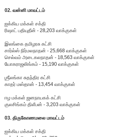
தொடர்பா?
02. வன்னி மாவட்டம்
" :
ஐக்கிய மக்கள் சக்தி
ரிஷாட் பதியுதீன் - 28,203 வாக்குகள்
அரசாங்க
த்தை
இலங்கை தமிழரசு கட்சி
சார்ல்ஸ் நிர்மலநாதன் - 25,668 வாக்குகள்
சாடிய
செல்வம் அடைகலநாதன் - 18,563 வாக்குகள்
நாமல்!
யோகராஜலிங்கம் - 15,190 வாக்குகள்
தரக்
ஶ்ரீலங்கா சுதந்திர கட்சி
குறைபாடு
காதர் மஸ்தான் - 13,454 வாக்குகள்
கள்
ஈழ மக்கள் ஜனநாயகக் கட்சி
காரணமா
குலசிங்கம் திலீபன் - 3,203 வாக்குகள்
க சில
03. திருகோணமலை மாவட்டம்
நாடுகளில்
ஐக்கிய மக்கள் சக்தி
புதிய