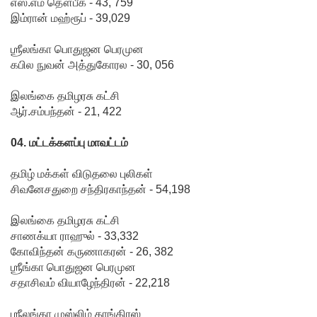
எஸ்.எம் தௌபீக் - 43, 759
இம்ரான் மஹ்ரூப் - 39,029
இலங்கை
கடவுச்சீட்
ஶ்ரீலங்கா பொதுஜன பெரமுன
கபில நுவன் அத்துகோரல - 30, 056
டுகள்
நிராகரிப்பு
இலங்கை தமிழரசு கட்சி
ஆர்.சம்பந்தன் - 21, 422
- முஜீப்
எம்.பி.
04. மட்டக்களப்பு மாவட்டம்
தெற்கு
தமிழ் மக்கள் விடுதலை புலிகள்
அதிவேக
சிவனேசதுறை சந்திரகாந்தன் - 54,198
நெடுஞ்சா
இலங்கை தமிழரசு கட்சி
லையின்
சாணக்யா ராஹுல் - 33,332
கோவிந்தன் கருணாகரன் - 26, 382
கெலனிக
ஶ்ரீங்கா பொதுஜன பெரமுன
சதாசிவம் வியாழேந்திரன் - 22,218
ம
பகுதியில்
ஶ்ரீலங்கா முஸ்லிம் காங்கிரஸ்