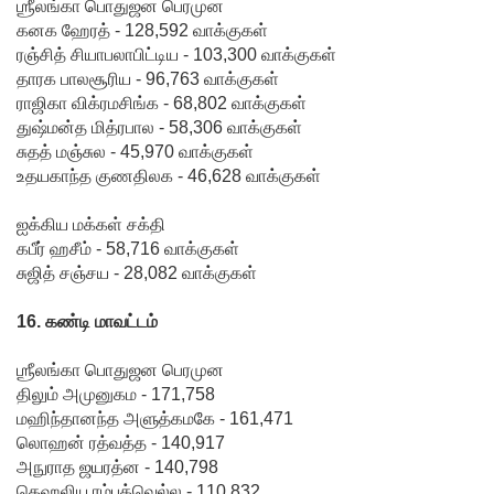
ஶ்ரீலங்கா பொதுஜன பெரமுன
உறுப்பின
கனக ஹேரத் - 128,592 வாக்குகள்
ர்களின்
ரஞ்சித் சியாபலாபிட்டிய - 103,300 வாக்குகள்
தாரக பாலசூரிய - 96,763 வாக்குகள்
சம்பளம்
ராஜிகா விக்ரமசிங்க - 68,802 வாக்குகள்
உயர்த்தப்
துஷ்மன்த மித்ரபால - 58,306 வாக்குகள்
சுதத் மஞ்சுல - 45,970 வாக்குகள்
படவில்
உதயகாந்த குணதிலக - 46,628 வாக்குகள்
லை:
ஐக்கிய மக்கள் சக்தி
எரிபொரு
கபீர் ஹசீம் - 58,716 வாக்குகள்
சுஜித் சஞ்சய - 28,082 வாக்குகள்
ள்
கொடுப்ப
16. கண்டி மாவட்டம்
னவே
ஶ்ரீலங்கா பொதுஜன பெரமுன
திருத்தப்ப
திலும் அமுனுகம - 171,758
மஹிந்தானந்த அளுத்கமகே - 161,471
ட்டது!
லொஹன் ரத்வத்த - 140,917
22ஆவது
அநுராத ஜயரத்ன - 140,798
கெஹலிய ரம்புக்வெல்ல - 110,832