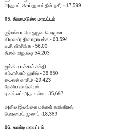
அஹமட் செய்னுலாப்தீன் நசீர் - 17,599
கடும்
போக்குவ
05. திகாமடுல்ல மாவட்டம்
ரத்து!
ஶ்ரீலங்கா பொதுஜன பெரமுன
இந்தியா-
விமலவீர திஸாநாயக்க - 63,594
டீ.சி வீரசிங்க - 56,00
இலங்கை
திலக் ராஜபக்ஷ 54,203
எரிசக்தித்
ஐக்கிய மக்கள் சக்தி
துறை
எம்.எச்.எம் ஹரீஸ் - 36,850
ஒத்துழைப்
பைஸல் காசிம் -29,423
தேசிய காங்கிரஸ்
பு குறித்து
ஏ.எச்.எம் அதாவுல்ல - 35,697
ஆய்வு!
அகில இலங்கை மக்கள் காங்கிரஸ்
சிறுவர்களி
மொஹமட் முஸரப் -18,389
ன்
06. கண்டி மாவட்டம்
கற்பனைக்