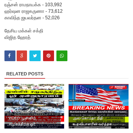
ரஞ்சன் ராமநாயக்க - 103,992
ஹர்ஷன ராஜகருணா - 73,612
காவிந்த ஜயவர்தன - 52,026
தேசிய மக்கள் சக்தி
விஜித ஹேரத்
RELATED POSTS
VIDEO: முஸ்லிம்
அல்-கொய்தா நிதி
சமூகத்திற்கு ஓர்
உதவியாளரின் வர்த்தக
முன்னுதாரணம் -
பங்குதாரராக செயற்பட்ட