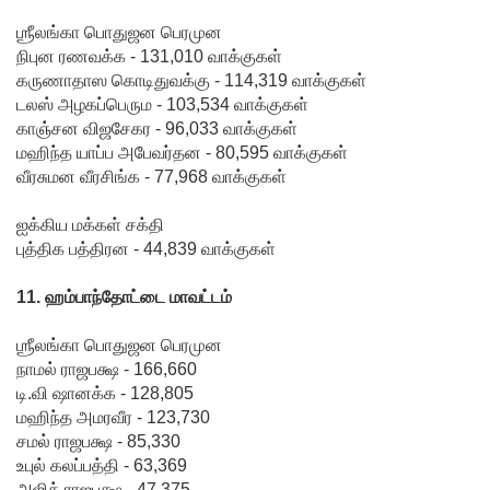
ஶ்ரீலங்கா பொதுஜன பெரமுன
ஸ்ரீலங்கன்
நிபுன ரணவக்க - 131,010 வாக்குகள்
விமான
கருணாதாஸ கொடிதுவக்கு - 114,319 வாக்குகள்
டலஸ் அழகப்பெரும - 103,534 வாக்குகள்
சேவை
காஞ்சன விஜசேகர - 96,033 வாக்குகள்
மீண்டும்
மஹிந்த யாப்ப அபேவர்தன - 80,595 வாக்குகள்
வீரசுமன வீரசிங்க - 77,968 வாக்குகள்
ஆரம்பம்!
எரிபொரு
ஐக்கிய மக்கள் சக்தி
புத்திக பத்திரன - 44,839 வாக்குகள்
ள் விலை
உயர்வுக்கு
11. ஹம்பாந்தோட்டை மாவட்டம்
எதிராக
ஶ்ரீலங்கா பொதுஜன பெரமுன
போராட்ட
நாமல் ராஜபக்ஷ - 166,660
டி.வி ஷானக்க - 128,805
ம்!
மஹிந்த அமரவீர - 123,730
சமல் ராஜபக்ஷ - 85,330
டெங்கு
உபுல் கலப்பத்தி - 63,369
மரணங்க
அஜித் ராஜபக்ஷ - 47,375