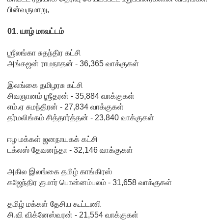
சிறைச்சா
பின்வருமாறு,
லை
01. யாழ் மாவட்டம்
மோதல்
தொடர்கி
ஶ்ரீலங்கா சுதந்திர கட்சி
அங்கஜன் ராமநாதன் - 36,365 வாக்குகள்
ன்றது! -
இலங்கை தமிழரசு கட்சி
சஜித்
சிவஞானம் ஶ்ரீதரன் - 35,884 வாக்குகள்
பிரேமதாச
எம்.ஏ சுமந்திரன் - 27,834 வாக்குகள்
தர்மலிங்கம் சித்தார்த்தன் - 23,840 வாக்குகள்
குற்றச்சாட்
டு
ஈழ மக்கள் ஜனநாயகக் கட்சி
டக்லஸ் தேவனந்தா - 32,146 வாக்குகள்
சிறை
மோதல்க
அகில இலங்கை தமிழ் காங்கிரஸ்
கஜேந்திர குமார் பொன்னம்பலம் - 31,658 வாக்குகள்
ளுக்கும்
ராஜபக்ஷர்
தமிழ் மக்கள் தேசிய கூட்டணி
சி.வி விக்னேஸ்வரன் - 21,554 வாக்குகள்
களுக்கும்