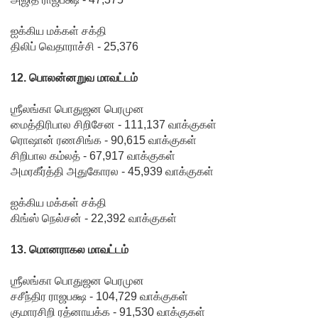
ளின்
ஐக்கிய மக்கள் சக்தி
எண்ணிக்
திலிப் வெதாராச்சி - 25,376
கை 64
12. பொலன்னறுவ மாவட்டம்
ஆக
ஶ்ரீலங்கா பொதுஜன பெரமுன
அதிகரிப்பு!
மைத்திரிபால சிறிசேன - 111,137 வாக்குகள்
குவைத் -
ரொஷான் ரணசிங்க - 90,615 வாக்குகள்
சிறிபால கம்லத் - 67,917 வாக்குகள்
கொழும்பு
அமரகீர்த்தி அதுகோரல - 45,939 வாக்குகள்
ஸ்ரீலங்கன்
ஐக்கிய மக்கள் சக்தி
வானூர்தி
கிங்ஸ் நெல்சன் - 22,392 வாக்குகள்
சேவைக
13. மொனராகல மாவட்டம்
ள் இன்று
ஶ்ரீலங்கா பொதுஜன பெரமுன
முதல்
சசீந்திர ராஜபக்ஷ - 104,729 வாக்குகள்
மீண்டும்
குமாரசிறி ரத்னாயக்க - 91,530 வாக்குகள்