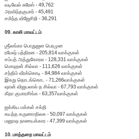
தலைக்கவ
வடிவேல் சுரேஸ் - 49,762
சங்கள் 431
அரவிந்தகுமார் - 45,491
சமிந்த விஜேசிறி - 36,291
பறிமுதல்!
09. காலி மாவட்டம்
இலங்கை
யர்களை
ஶ்ரீலங்கா பொதுஜன பெரமுன
ரமேஷ் பத்திரன - 205,814 வாக்குகள்
இலக்கு
சம்பத் அத்துகோரல - 128,331 வாக்குகள்
வைத்து
மொஹன் சில்வா - 111,626 வாக்குகள்
சந்திம் வீரக்கொடி - 84,984 வாக்குகள்
இணைய
இசுறு தொடங்கொட - 71,266வாக்குகள்
வழிப் பண
ஷான் விஜயலால் த சில்வா - 67,793 வாக்குகள்
கீதா குமாரசிங்க - 63,357வாக்குகள்
மோசடி -
எச்சரிக்
ஐக்கிய மக்கள் சக்தி
கயந்த கருணாதிலக - 50,097 வாக்குகள்
கை!
மனூஷ நாணயக்கார - 47,399 வாக்குகள்
குவைத் –
10. மாத்தறை மாவட்டம்
கொழும்பு