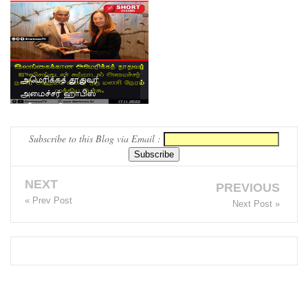
பள்ளிவாயலில் நடத்தப்படும்
இலங்கை வர்த்தகர்
பாடசால...
மொஹமட...
அமெரிக்கத் தூதுவர்
அமைச்சர் ஹாபிஸ்
நசீருடன் இருதரப்பு
இணக்கப்பாடுகள் குறித்து
ப...
Subscribe to this Blog via Email :
NEXT
PREVIOUS
« Prev Post
Next Post »