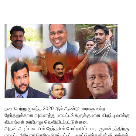
சீர்திருத்த
ம்
சர்வாதிகா
ர
ஆட்சிக்கா
ன
முதற்படி!
நம்பிக்கை
யில்லாப்
பிரேர
ணையைத்
நடைபெற்று முடிந்த 2020 ஆம் ஆண்டு பாராளுமன்ற
தேர்தலுக்கான அனைத்து மாவட்டங்களுக்குமான விருப்பு வாக்கு
தோற்கடித்
விபரங்கள் தற்போது வெளியிடப்பட்டுள்ளன.
தாலும்
அதன் அடிப்படையில் தேர்தலில் போட்டியிட்ட பாராளுமன்றத்திற்கு
மாவட்ட ரீதியாக தெரிவு செய்யப்பட்ட உறுப்பினர்களின் விபரங்கள்