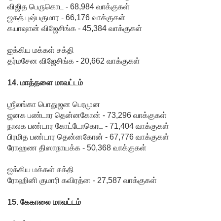
விஜித பெருகொட - 68,984 வாக்குகள்
ஆரம்பம்!
ஜகத் புஷ்பகுமார - 66,176 வாக்குகள்
நாளை
கயாஷான் விஜேசிங்க - 45,384 வாக்குகள்
இடம்பெற
ஐக்கிய மக்கள் சக்தி
வுள்ள
தர்மசேன விஜேசிங்க - 20,662 வாக்குகள்
தரம் 5
14. மாத்தளை மாவட்டம்
புலமைப்ப
ஶ்ரீலங்கா பொதுஜன பெரமுன
ரிசில்
ஜனக பண்டார தென்னகோன் - 73,296 வாக்குகள்
நாலக பண்டார கோட்டோகொட - 71,404 வாக்குகள்
பரீட்சை
பிரமித பண்டார தென்னகோன் - 67,776 வாக்குகள்
தொடர்பில்
ரோஹண திஸாநாயக்க - 50,368 வாக்குகள்
முக்கிய
ஐக்கிய மக்கள் சக்தி
அறிவிப்பு!
ரோஹினி குமாரி கவிரத்ன - 27,587 வாக்குகள்
நாடாளும
15. கேகாலை மாவட்டம்
ன்ற