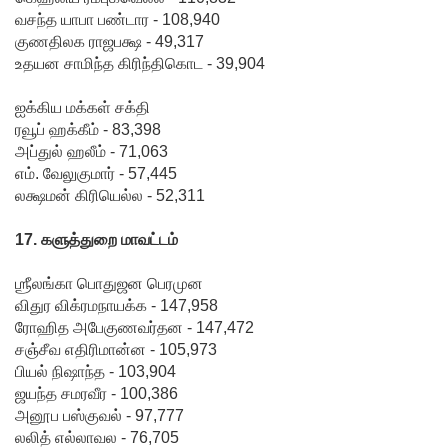
அரசியல
வசந்த யாபா பண்டார - 108,940
மைப்புத்
குணதிலக ராஜபக்ஷ - 49,317
உதயன சாமிந்த கிரிந்திகொட - 39,904
திருத்தத்தி
ஐக்கிய மக்கள் சக்தி
ற்கு
ரவூப் ஹக்கீம் - 83,398
எதிராக
அப்துல் ஹலீம் - 71,063
எம். வேலுகுமார் - 57,445
வீதியில்
லக்ஷமன் கிரியெல்ல - 52,311
இறங்கத்
17. களுத்துறை மாவட்டம்
தயாராகும்
சட்டத்தர
ஶ்ரீலங்கா பொதுஜன பெரமுன
விதுர விக்ரமநாயக்க - 147,958
ணிகள்!
ரோஹித அபேகுணவர்தன - 147,472
நீதித்துறை
சஞ்சீவ எதிரிமான்ன - 105,973
பியல் நிஷாந்த - 103,904
சீர்திருத்த
ஜயந்த சமரவீர - 100,386
ங்கள்
அனூப பஸ்குவல் - 97,777
லலித் எல்லாவல - 76,705
குறித்து