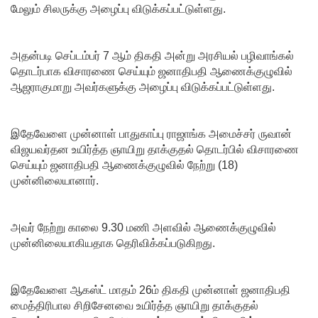
ச்சாலையி
மேலும் சிலருக்கு அழைப்பு விடுக்கப்பட்டுள்ளது.
லும்
விசேட
அதன்படி செப்டம்பர் 7 ஆம் திகதி அன்று அரசியல் பழிவாங்கல்
தொடர்பாக விசாரணை செய்யும் ஜனாதிபதி ஆணைக்குழுவில்
பாதுகாப்பு
ஆஜராகுமாறு அவர்களுக்கு அழைப்பு விடுக்கப்பட்டுள்ளது.
நடவடிக்
கை!
இதேவேளை முன்னாள் பாதுகாப்பு ராஜாங்க அமைச்சர் ருவான்
இலங்கை
விஜயவர்தன உயிர்த்த ஞாயிறு தாக்குதல் தொடர்பில் விசாரணை
செய்யும் ஜனாதிபதி ஆணைக்குழுவில் நேற்று (18)
அணியின்
முன்னிலையானார்.
பலம்
துடுப்பாட்
அவர் நேற்று காலை 9.30 மணி அளவில் ஆணைக்குழுவில்
முன்னிலையாகியதாக தெரிவிக்கப்படுகிறது.
டத்திலே
யே
இதேவேளை ஆகஸ்ட் மாதம் 26ம் திகதி முன்னாள் ஜனாதிபதி
உள்ளது!
மைத்திரிபால சிறிசேனவை உயிர்த்த ஞாயிறு தாக்குதல்
நீர்கொழு