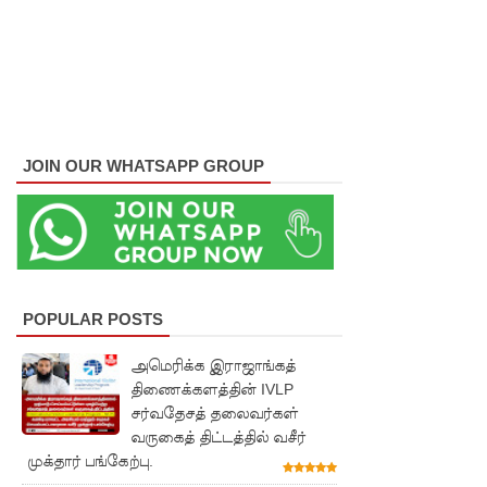
நேற்றைய
மெகசின்
சிறை
மோதலில்
கைதி
JOIN OUR WHATSAPP GROUP
ஒருவர்
பலி!
நாட்டில்
தொடரும்
POPULAR POSTS
சிறைக்கல
அமெரிக்க இராஜாங்கத்
வரங்கள் -
திணைக்களத்தின் IVLP
சர்வதேசத் தலைவர்கள்
முப்படையி
வருகைத் திட்டத்தில் வசீர்
னருக்கு
முக்தார் பங்கேற்பு.