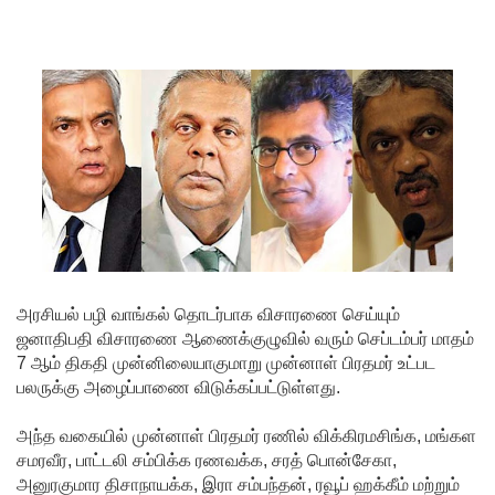
கட்டுப்பாட்
டுக்குள்!
வர்த்தமா
னியில்
வெளியா
னது
22வது
அரசியல
மைப்புத்
அரசியல் பழி வாங்கல் தொடர்பாக விசாரணை செய்யும்
ஜனாதிபதி விசாரணை ஆணைக்குழுவில் வரும் செப்டம்பர் மாதம்
திருத்தச்
7 ஆம் திகதி முன்னிலையாகுமாறு முன்னாள் பிரதமர் உட்பட
சட்டமூலம்
பலருக்கு அழைப்பாணை விடுக்கப்பட்டுள்ளது.
!
அந்த வகையில் முன்னாள் பிரதமர் ரணில் விக்கிரமசிங்க, மங்கள
சமரவீர, பாட்டலி சம்பிக்க ரணவக்க, சரத் பொன்சேகா,
யாழ்.சிறை
அனுரகுமார திசாநாயக்க, இரா சம்பந்தன், ரவூப் ஹக்கீம் மற்றும்