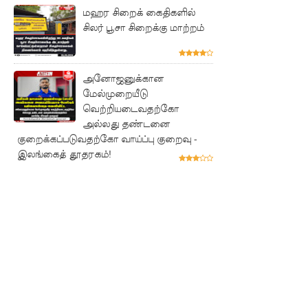
விடுக்கப்ப
மஹர சிறைக் கைதிகளில்
சிலர் பூசா சிறைக்கு மாற்றம்
ட்ட
அறிவிப்பு!
சிறையின்
அனோஜனுக்கான
மேல்முறையீடு
வாயிற்கத
வெற்றியடைவதற்கோ
வை
அல்லது தண்டனை
குறைக்கப்படுவதற்கோ வாய்ப்பு குறைவு -
முற்றுகை
இலங்கைத் தூதரகம்!
யிட்ட
பல்லன்சே
ன
கைதிகள்!
பேராத
னைப்