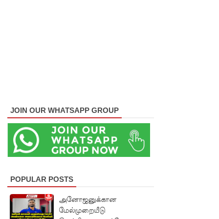
குள்!
ஜனாதிபதி
வாக்குறுதி
களை
நிறைவேற்
றவில்லை
- சுரேஷ்
JOIN OUR WHATSAPP GROUP
பிரேமச்ச
ந்திரன்
குற்றச்சாட்
டு!
POPULAR POSTS
மன்னாரி
அனோஜனுக்கான
ல்
மேல்முறையீடு