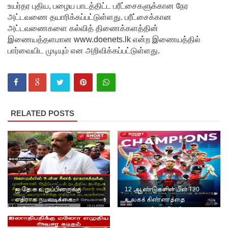
எல்
உயர்தர புதிய, பழைய பாடத்திட்ட பரீட்சைகளுக்கான நேர
அட்டவணை தயாரிக்கப்பட்டுள்ளது. பரீட்சைக்கான
நினோ
அட்டவணைகளை கல்வித் திணைக்களத்தின்
தாக்கத்தா
இணையத்தளமான www.doenets.lk என்ற இணையத்தில்
பார்வையிட முடியும் என அறிவிக்கப்பட்டுள்ளது.
ல்
தீவிரமடை
யக்கூடும் -
வளிமண்
RELATED POSTS
டலவியல்
திணைக்க
ளம்
எச்சரிக்
ஐ.தே.க உறுப்பினருக்கு
12 ஆண்டுகளின் பின் T20
கை
எதிராக நடவடிக்கை -
உலகக் கிண்ணத்தை
துறைமுக
ஐ.தே.க அறிவிப்பு.
கைப்பற்றியது இங்கிலாந்து
நகரில்