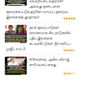
வெற்றியடைவதற்கோ
அனுமதியி
அல்லது தண்டனை
ன்றி
குறைக்கப்படுவதற்கோ வாய்ப்பு குறைவு -
இலங்கைத் தூதரகம்!
ட்ரோன்
தரக் குறைபாடுகள்
பறக்கவிட்
காரணமாக சில நாடுகளில்
ட 16 வயது
புதிய இலங்கை
கடவுச்சீட்டுகள் நிராகரிப்பு -
சிறுவன்
முஜீப் எம்.பி.
கைது!
🚨Breaking: அகில விராஜ்
ஸ்ரீலங்கா
காரியவசம் கைது
பொதுஜன
பெரமுன
வின்
பொதுச்
செயலாள