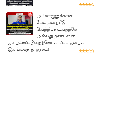
லை:
எரிபொரு
அனோஜனுக்கான
மேல்முறையீடு
ள்
வெற்றியடைவதற்கோ
கொடுப்ப
அல்லது தண்டனை
குறைக்கப்படுவதற்கோ வாய்ப்பு குறைவு -
னவே
இலங்கைத் தூதரகம்!
திருத்தப்ப
ட்டது!
22ஆவது
அரசியல
மைப்புத்
திருத்தத்தி
ற்கு
எதிராக