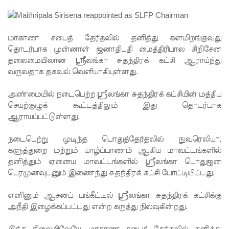
சிமாரா
அலியின்
மாகாண சபைத் தேர்தலில் தனித்து களமிறங்குவது
சிறுவர்
தொடர்பாக முன்னாள் ஜனாதிபதி மைத்திரிபால சிறிசேன
கதை நூல்
தலைமையிலான ஸ்ரீலங்கா சுதந்திரக் கட்சி ஆராய்ந்து
வருவதாக தகவல் வெளியாகியுள்ளது.
ஆகஸ்ட்
15
அண்மையில் நடைபெற்ற ஸ்ரீலங்கா சுதந்திரக் கட்சியின் மத்திய
செயற்குழுக் கூட்டத்திலும் இது தொடர்பாக
வெளியீடு!
ஆராயப்பட்டுள்ளது.
மகசின்
நடைபெற்று முடிந்த பொதுத்தேர்தலில் நுவரெலியா
,
சிறைக்கு
களுத்துறை மற்றும் யாழ்ப்பாணம் ஆகிய மாவட்டங்களில்
தனித்தும் ஏனைய மாவட்டங்களில் ஸ்ரீலங்கா பொதுஜன
ள்
பெரமுனவுடனும் இணைந்து சுதந்திரக் கட்சி போட்டியிட்டது.
போதைப்
எனினும் ஆசனப் பங்கீட்டில் ஸ்ரீலங்கா சுதந்திரக் கட்சிக்கு
பொருள்
அநீதி இழைக்கப்பட்டது என்ற கருத்து நிலவுகின்றது.
வீச
இந்த நிலையிலேயே
,
மாகாண சபைத் தேர்தலில் தனித்து