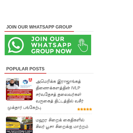
புலமைப்ப
ரிசில்
பரீட்சை
JOIN OUR WHATSAPP GROUP
தொடர்பில்
முக்கிய
அறிவிப்பு!
நாடாளும
POPULAR POSTS
ன்ற
அமெரிக்க இராஜாங்கத்
உறுப்பின
திணைக்களத்தின் IVLP
சர்வதேசத் தலைவர்கள்
ர்களின்
வருகைத் திட்டத்தில் வசீர்
சம்பளம்
முக்தார் பங்கேற்பு.
உயர்த்தப்
மஹர சிறைக் கைதிகளில்
படவில்
சிலர் பூசா சிறைக்கு மாற்றம்