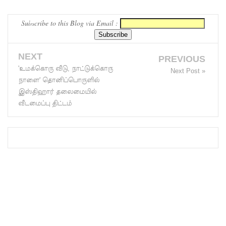
பங்குதாரராக செயற்பட்ட
இலங்கை வர்த்தகர்
எரிபொரு
மொஹமட...
Subscribe to this Blog via Email :
ள் விலை
உயர்வுக்கு
NEXT
PREVIOUS
எதிராக
'உமக்கொரு வீடு, நாட்டுக்கொரு
Next Post »
நாளை' தொனிப்பொருளில்
போராட்ட
இஸ்திஹார் தலைமையில்
ம்!
வீடமைப்பு திட்டம்
டெங்கு
மரணங்க
ளின்
எண்ணிக்
கை 64
ஆக
அதிகரிப்பு!