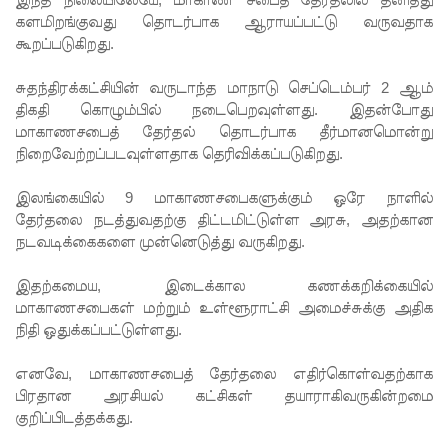
முயன்ற
களமிறங்குவது தொடர்பாக ஆராயப்பட்டு வருவதாக
இருவர்
கூறப்படுகிறது.
கைது!
சுதந்திரக்கட்சியின் வருடாந்த மாநாடு செப்டெம்பர்
2
ஆம்
நாடு
திகதி கொழும்பில் நடைபெறவுள்ளது. இதன்போது
மாகாணசபைத் தேர்தல் தொடர்பாக தீர்மானமொன்று
தழுவிய
நிறைவேற்றப்படவுள்ளதாக தெரிவிக்கப்படுகிறது.
சோதனை
இலங்கையில்
9
மாகாணசபைகளுக்கும் ஒரே நாளில்
களில்
தேர்தலை நடத்துவதற்கு திட்டமிட்டுள்ள அரசு
,
அதற்கான
நடவடிக்கைகளை முன்னெடுத்து வருகிறது.
தரமற்ற
தலைக்கவ
இதற்கமைய
,
இடைக்கால கணக்கறிக்கையில்
மாகாணசபைகள் மற்றும் உள்ளூராட்சி அமைச்சுக்கு அதிக
சங்கள் 431
நிதி ஒதுக்கப்பட்டுள்ளது.
பறிமுதல்!
எனவே
,
மாகாணசபைத் தேர்தலை எதிர்கொள்வதற்காக
இலங்கை
பிரதான அரசியல் கட்சிகள் தயாராகிவருகின்றமை
யர்களை
குறிப்பிடத்தக்கது.
இலக்கு