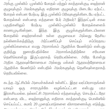
தண்ட
அங்கு முஸ்லிம் -முஸ்லிம் மோதல் மற்றும் காத்தான்குடி ஸஹ்ரான்
குழுவுக்கும் அவர்களுக்கு எதிரான குழுவுக்கு மிடையே ஏற்பட்ட
னைக்கு
மோதல் என்பன மேற்படி இரு முஸ்லிம் பிரிவுகளுக்கிடையே ஏற்பட்ட
எதிரான
மோதல்கள் என்பதை எத்தனை பேர் அறிவர்? இந்நாட்டின் சகல
பகுதிகளிலும் மேற்படி முஸ்லிம்-முஸ்லிம் மோதல்களைக்
மேல்மு
காணமுடிகின்றன. இந்த இரு குழுக்களுக்கிடையிலான
றையீட்டு
மோதலில் ஸஹ்ரான்கள் உள்ள குழுவையா அல்லது தேசிய
நல்லிணக்கத்திற்கு அர்ப்பணிப்புச் செய்யும் சம்பிரதாய
விசார
முஸ்லிம்களையா எமது அரசாங்கம் ஆதரிக்க வேண்டும் என்பது
ணை
குறித்து ஜனாதிபதிக்கோ அரசாங்கத்திற்கோ சரியான
தெளிவொன்று இருப்பதாகத் தெரியவில்லை. அதே போன்று
செப்டம்பர்
அதிக ஆதரவுள்ளோரையா அல்லது மக்கள் ஆதரவற்றோரையா
ஆதரிக்க வேண்டும் என்பதில் அவர்களுக்கு தெளிவுள்ளதாகத்
23 வரை
தெரியவில்லை.
ஒத்திவைப்
கடந்த ஆட்சியில் அமைச்சுக்கள் உள்ளிட்ட இதர வரப்பிரசாதங்கள்
பு!
யாவும் ஒரு சாராருக்கே வழங்கப்பட்டன என்பது பரம
சுகாதார
இரகசியமல்ல. நல்லாட்சி அரசாங்கம் எந்தளவுக்கு செயற்பட்டதோ
என்பதை விட, ஸஹ்ரானுக்கு எதிராக காத்தான்குடி பொலிஸில்
உதவியா
செய்யப்பட்ட சுமார் 20 முறைப்பாடுகளை விசாரணைக்கு எடுத்து,