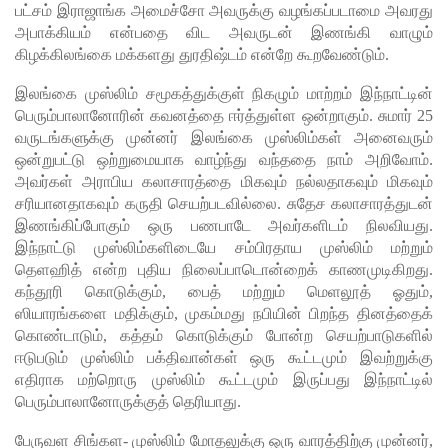
பட்சம் இராஜாங்க அமைச்சோ அவருக்கு வழங்கப்படாமை அவரது
மீனவர்க
அபாக்கியம் என்பதை விட அவருடன் இணங்கி வாழும்
ள்
கிழக்கிலங்கை மக்களது துரதிஷ்டம் என்றே கூறவேண்டும்.
பாதுகாப்
இலங்கை முஸ்லிம் சமூகத்துக்குள் நிகழும் மாற்றம் இந்நாட்டின்
பெரும்பாலானோரின் கவனத்தை ஈர்த்துள்ள ஒன்றாகும். சுமார் 25
பாக மீட்பு
வருடங்களுக்கு முன்னர் இலங்கை முஸ்லிம்கள் அனைவரும்
ஊழல்
ஒன்றுபட்டு ஒற்றுமையாக வாழ்ந்து வந்ததை நாம் அறிவோம்.
அவர்கள் அராபிய கலாசாரத்தை மிகவும் நல்லதாகவும் மிகவும்
தடுப்பு
சரியானதாகவும் கருதி செயற்படவில்லை. சுதேச கலாசாரத்துடன்
சட்டமூலத்
இணங்கிப்போகும் ஒரு பணபாடே அவர்களிடம் நிலவியது.
இந்நாட்டு முஸ்லிம்களிடையே சம்பிரதாய முஸ்லிம் மற்றும்
தில்
தெளஹித் என்ற புதிய நிலைப்பாடொன்றைக் காணமுடிகிறது.
மீண்டும்
கந்தூரி கொடுக்கும், பைத் மற்றும் மெளலூத் ஓதும்,
ஸியாரங்களை மதிக்கும், முகம்மது நபியின் பிறந்த தினத்தைக்
திருத்தம்!
கொண்டாடும், கத்தம் கொடுக்கும் போன்ற செயற்பாடுகளில்
ஹிருணி
ஈடுபடும் முஸ்லிம் பக்திவான்கள் ஒரு கூட்டமும் இவற்றுக்கு
எதிராக மற்றொரு முஸ்லிம் கூட்டமும் இருப்பது இந்நாட்டில்
காவின்
பெரும்பாலானோருக்குத் தெரியாது.
சிறைத்
பேருவள சிங்கள- முஸ்லிம் மோதலுக்கு ஒரு வாரத்திற்கு முன்னர்,