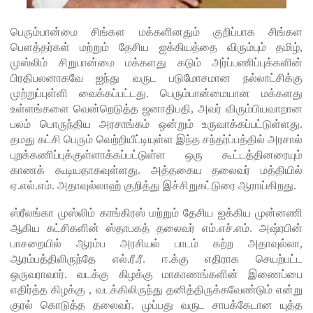
டையில் 07
மணித்தி
பெரும்பான்மை சிங்கள மக்களினதும் குறிப்பாக சிங்கள
பெளத்தர்கள் மற்றும் தேசிய ஐக்கியத்தை விரும்பும் தமிழ்,
யால நீர்
முஸ்லிம் சிறுபான்மை மக்களது கடும் அர்ப்பணிப்புக்களின்
வெட்டு!
பிரதிபலனாகவே ஐந்து வருட படுமோசமான நல்லாட்சிக்கு
முற்றுப்புள்ளி வைக்கப்பட்டது. பெரும்பான்மையான மக்களது
SLS
உள்ளங்களை வென்றெடுத்த ஜனாதிபதி, அவர் விரும்பியவாறான
தரமற்ற
பலம் பொருந்திய அரசாங்கம் ஒன்றும் உருவாக்கப்பட்டுள்ளது.
தமது கட்சி பெரும் வெற்றியீட்டியுள்ள இந்த சந்தர்ப்பத்தில் அரசால்
தலைக்கவ
புறக்கணிப்புக்குள்ளாக்கப்பட்டு
ள்ள ஒரு கூட்டத்தினரையும்
சங்கள்
காணக் கூடியதாகவுள்ளது. அத்தகைய தலைவர் மத்தியில்
ஏ.எல்.எம். அதாவுல்லாஹ் குறித்து இச்சிறுகட்டுரை ஆராய்கிறது.
விற்றவர்க
ஸ்ரீலங்கா முஸ்லிம் காங்கிரஸ் மற்றும் தேசிய ஐக்கிய முன்னணி
ளுக்கு
ஆகிய கட்சிகளின் ஸ்தாபகத் தலைவர் எம்.எச்.எம். அஷ்ரபின்
அபராதம்!
பாசறையில் ஆரம்ப அரசியல் பாடம் கற்ற அதாவுல்லா,
ஆரம்பத்திலிருந்தே எல்.ரீ.ரீ. ஈ.க்கு எதிராக செயற்பட்ட
கொழும்பி
ஒருவராவார். வடக்கு கிழக்கு மாகாணங்களின் இணைப்பை
ல்
எதிர்த்த கிழக்கு , வடக்கிலிருந்து தனித்திருக்கவேண்டும் என்று
குரல் கொடுத்த தலைவர். முப்பது வருட சாபக்கேடான யுத்த
சட்டவி