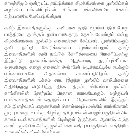
காலத்திலும் ஒன்றுபட்ட நாட்டுக்காக கிழக்கிலங்கை முஸ்லிம்கள்
ரோத
வழங்கிய பங்களிப்புக்கள், சிங்கள மக்களிடையே மிகவும்
அற்பமாகவே பேசப்படுகின்றன.
மருந்துக்
தமிழ் இனவாதிகளுக்கு தனியான நாடு வழங்கப்படும் போது
களஞ்சிய
மாத்திரமே தமக்கும் தனியானதொரு தேசம் வேண்டும் என்று
ம்
கிழக்கிலங்கை முஸ்லிம் தலைவர்கள் கேட்டனர். முஸ்லிம்களும்
தனி நாட்டு கோரிக்கையை முன்வைப்பதால் தமிழ்
முற்றுகை!
இனவாதிகளின் தனி நாட்டுக் கோரிக்கையை நிராகரிப்பதற்கு
ஓகஸ்ட்
இந்நாட்டு தலைவர்களுக்கு அதுவொரு துரும்புச்சீட்டாக
அமைந்தது. தனது தலைவர் அஷ்ரபின் அடிச்சுவட்டிலே நடக்கும்
மாதத்திற்
பிள்ளையாகவே அதாவுல்லா காணப்படுகிறார். தமிழ்
இனவாதிகளின் பக்கம் சாய இருந்த முஸ்லிம் வாலிபர்களை
கான
அதிலிருந்து விடுவித்து திசை திருப்ப ஸ்ரீலங்கா முஸ்லிம்
லிட்ரோ
காங்கிரஸின் தோற்றமே பிரதான காரணியாகும். அத்துடன்
பயங்கரவாதிகளால் தொடுக்கப்பட்ட தொல்லைகளில் இருந்தும்
எரிவாயு
தம் இனத்தைப் பாதுகாத்துக் கொள்ளவும் முஸ்லிம் காங்கிரஸால்
விலையில்
முடியுமானது. வடக்கு, கிழக்கு தமிழ் மக்கள் வாழும் பகுதிகள் சில
காலம் பயங்கரவாதிகளின் பிடிக்குள் இருந்தன. ஆனால், அதே
மாற்றமில்
காலப் பகுதியில் அங்கு முஸ்லிம்கள் வதியும் பகுதிகள் மாத்திரமே
லை!
அரச கட்டுப்பாட்டில் இருந்தன.