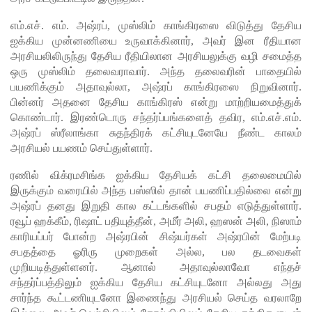
பயிற்சி
எம்.எச். எம். அஷ்ரப், முஸ்லிம் காங்கிரஸை விடுத்து தேசிய
ஐக்கிய முன்னணியை உருவாக்கினார், அவர் இன ரீதியான
ஓட்டுநர் (
அரசியலிலிருந்து தேசிய ரீதியிலான அரசியலுக்கு வழி சமைத்த
L பலகை)
ஒரு முஸ்லிம் தலைவராவார். அந்த தலைவரின் பாதையில்
பயணிக்கும் அதாவுல்லா, அஷ்ரப் காங்கிரஸை நிறுவினார்.
வாகனங்க
பின்னர் அதனை தேசிய காங்கிரஸ் என்று மாற்றியமைத்துக்
ள்
கொண்டார். இரண்டொரு சந்தர்ப்பங்களைத் தவிர, எம்.எச்.எம்.
அஷ்ரப் ஸ்ரீலாங்கா சுதந்திரக் கட்சியுடனேயே நீண்ட காலம்
அதிவேக
அரசியல் பயணம் செய்துள்ளார்.
நெடுஞ்சா
ரணில் விக்ரமசிங்க ஐக்கிய தேசியக் கட்சி தலைமையில்
லையில்
இருக்கும் வரையில் அந்த பஸ்ஸில் தான் பயணிப்பதில்லை என்று
அஷ்ரப் தனது இறுதி கால கட்டங்களில் சபதம் எடுத்துள்ளார்.
செல்ல
ரவூப் ஹக்கீம், ரிஷாட் பதியுத்தீன், அமீர் அலி, ஹஸன் அலி, நிஸாம்
தடை!
காரியப்பர் போன்ற அஷ்ரபின் சிஷ்யர்கள் அஷ்ரபின் மேற்படி
சபதத்தை ஓரிரு முறைகள் அல்ல, பல தடவைகள்
இலங்கை
முறியடித்துள்ளனர். ஆனால் அதாவுல்லாவோ எந்தச்
யின்
சந்தர்ப்பத்திலும் ஐக்கிய தேசிய கட்சியுடனோ அல்லது அது
சார்ந்த கூட்டணியுடனோ இணைந்து அரசியல் செய்த வரலாறே
பெரிய