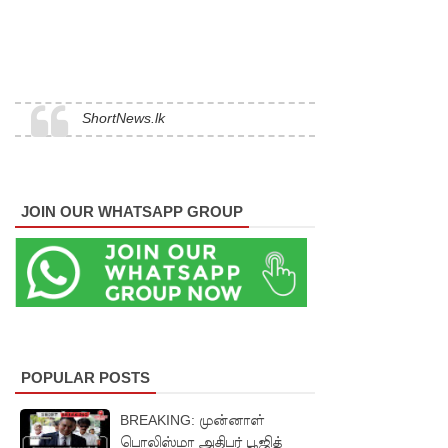
ம்பு சிறை
வன்முறை
தொடர்பா
ன
ShortNews.lk
அறிக்கை
ஜனாதிபதி
யிடம்!
JOIN OUR WHATSAPP GROUP
POPULAR POSTS
BREAKING: முன்னாள்
பொலிஸ்மா அதிபர் பூஜித்