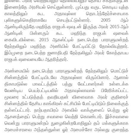
இல்லை. அவர் வெற்றியிலும் தோல்வியிலும் தேசிய சக்திகளுடன்
வெங்காய
இணைந்தே அரசியல் செய்துள்ளார். முப்பது வருட கொடிய யுத்த
காலத்திலும் கூட அதாவுல்லா தொடர்ந்தேர்ச்சையாக
த்
புலிகளுக்கெதிராகவே செயற்பட்டுள்ளார். 2005 ஆம்
தேவையி
ஆண்டிலிருந்தே மஹிந்த ராஜபக் ஷவுடன் இருந்த அவர் 2015 ஆம்
ஆண்டின் பின்னரும் கூட மஹிந்த ராஜபக் ஷவைக்
ல் 10 வீதம்
கைவிடவில்லை. 2015 ஆகஸ்ட்டில் நடைபெற்ற பாராளுமன்றத்
தேர்தலிலும் மஹிந்த அணியில் போட்டியிட்டு தோல்வியுற்றார்.
மட்டுமே
இம்முறை நடைபெற்ற ஜனாதிபதி தேர்தலிலும் அவர் கோத்தாபய
உள்நாட்டு
ராஜபக் ஷவையையே ஆதரித்தார்.
உற்பத்தி -
அண்மையில் நடைபெற்ற பாராளுமன்றத் தேர்தலிலும் மொட்டுச்
வசந்த
சின்னத்தில் போட்டியிடவே அதாவுல்லா விரும்பினார். ஆனால்
திகாமடுல்ல மாவட்டத்தில் பத்து வேட்பாளர்கள் உள்ளடக்க
சமரசிங்க!
வேண்டிய பெயர்பட்டியலில் அதாவுல்லாவால் பிரேரிக்கப்பட்ட
நெடுந்தீவு
மூவரை உட்படுத்தத் தவறியதன் விளைவாக அவர் குதிரைச்
சின்னத்தில் தேசிய காங்கிரஸ் கட்சியில் போட்டியிடும் நிலைக்குத்
கடற்பரப்பி
தள்ளப்பட்டார். நாற்பதாயிரம் அளவில் வாக்குளைப் பெற்று ஓர்
ஆசனத்தைப் பெற்று சவாலை வெற்றி கொண்டார். இச்சவாலை
ல் சிக்கிய
வென்று பாராளுமன்றம் நுழைகின்றபோதிலும் தம் மக்களுக்காக
11 இந்திய
அமைச்சரவை அந்தஸ்துள்ள ஓர் அமைச்சோ அல்லது குறைந்த