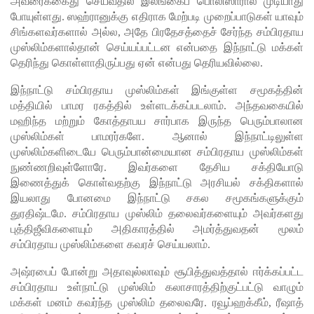
அவரைக்கைது செய்வதில் இலங்கைப் பொலிஸாரால் முடியாது
ளர்
போயுள்ளது. ஸஹ்ரானுக்கு எதிராக மேற்படி முறைப்பாடுகள் யாவும்
நியமனங்க
சிங்களவர்களால் அல்ல, அதே பிரதேசத்தைச் சேர்ந்த சம்பிரதாய
முஸ்லிம்களால்தான் செய்யப்பட்டன என்பதை இந்நாட்டு மக்கள்
ளில்
தெரிந்து கொள்ளாதிருப்பது ஏன் என்பது தெரியவில்லை.
சுகாதார
இந்நாட்டு சம்பிரதாய முஸ்லிம்கள் இங்குள்ள சமூகத்தின்
தொண்டர்
மத்தியில் பாமர ரகத்தில் உள்ளடக்கப்படலாம். அந்தவகையில்
களையும்
மஹிந்த மற்றும் கோத்தாபய சார்பாக இருந்த பெரும்பாலான
முஸ்லிம்கள் பாமரர்களே. ஆனால் இந்நாட்டிலுள்ள
உள்வாங்க
முஸ்லிம்களிடையே பெரும்பான்மையான சம்பிரதாய முஸ்லிம்கள்
நுண்ணறிவுள்ளோரே. இவர்களை தேசிய சக்தியோடு
வும் -
இணைத்துக் கொள்வதற்கு இந்நாட்டு அரசியல் சக்திகளால்
உதுமா
இயலாது போனமை இந்நாட்டு சகல சமூகங்களுக்கும்
துரதிஷ்டமே. சம்பிரதாய முஸ்லிம் தலைவர்களையும் அவர்களது
லெப்பை
புத்திஜீவிகளையும் அதிகாரத்தில் அமர்த்துவதன் மூலம்
MP!
சம்பிரதாய முஸ்லிம்களை கவரச் செய்யலாம்.
விலங்குக
அஷ்ரபைப் போன்று அதாவுல்லாவும் சூபித்துவத்தால் ஈர்க்கப்பட்ட
சம்பிரதாய உள்நாட்டு முஸ்லிம் கலாசாரத்திற்குட்பட்டு வாழும்
ள், தேசிய
மக்கள் மனம் கவர்ந்த முஸ்லிம் தலைவரே. ரவூப்ஹக்கீம், ரீஷாத்
நீர்