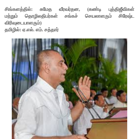
பொலிஸா
சிங்களத்தில்: சுமேத வீரவர்தன, (கண்டி புத்திஜீவிகள்
ர்!
மற்றும்
தொழிலதிபர்கள் சங்கச் செயலாளரும் சிரேஷ்ட
விரிவுடையாளரும்)
டெங்குவா
தமிழில்: ஏ.எல். எம். சத்தார்
ல்
உயிரிழந்த
வர்களின்
எண்ணிக்
கை
அதிகரிப்பு!
வெள்ளவ
த்தை
மற்றும்
பாமன்க