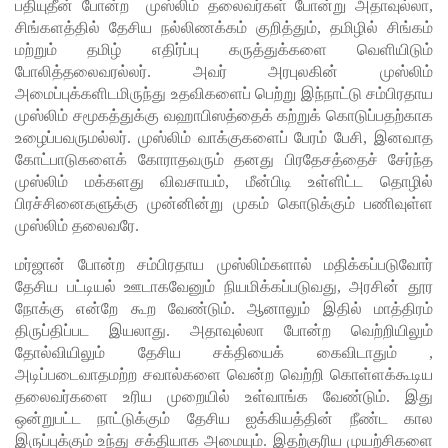
பதியுதீன் போன்ற முஸ்லிம் தலைவர்கள் போன்று அதாவுல்லா,
சிங்களத்தில் தேசிய நல்லிணக்கம் குறித்தும், தமிழில் சிங்கம்
வழங்கல்
மற்றும் தமிழ் எதிர்ப்பு கருத்துக்களை வெளியிடும்
வடிகால்
போலித்தலைவரல்லர். அவர் அரபுலகின் முஸ்லிம்
அமைப்புக்களிடமிருந்து உதவிகளைப் பெற்று இந்நாட்டு சம்பிரதாய
சபை
முஸ்லிம் சமூகத்துக்கு வஹாபிஸத்தைக் கற்றுக் கொடுப்பதற்காக
சட்டமூலங்
உழைப்பவருமல்லர். முஸ்லிம் வாக்குகளைப் பேரம் பேசி, இனவாத
கோட்பாடுகளைக் கோராதவரும் தனது பிரதேசத்தைச் சேர்ந்த
கள்
முஸ்லிம் மக்களது விவசாயம், மீன்பிடி உள்ளிட்ட தொழில்
நிறைவேற்
பிரச்சினைகளுக்கு முன்னின்று முகம் கொடுக்கும் பணிவுள்ள
முஸ்லிம் தலைவரே.
றம்!
மர்ஜான் போன்ற சம்பிரதாய முஸ்லிம்களால் மதிக்கப்படுவோர்
146
தேசிய பட்டியல் ஊடாகவேனும் நியமிக்கப்படுவது, அரசின் தூர
சட்டவி
நோக்கு என்றே கூற வேண்டும். ஆனாலும் இதில் மாத்திரம்
திருப்திப்பட இயலாது. அதாவுல்லா போன்ற வெற்றியிலும்
ரோத
தோல்வியிலும் தேசிய சக்தியைக் கைவிடாதும் ,
சூதாட்ட
அடிப்படைவாதமற்ற சவால்களை வென்ற வெற்றி கொள்ளக்கூடிய
தலைவர்களை உரிய முறையில் உள்வாங்க வேண்டும். இது
இணையத
ஒன்றுபட்ட நாட்டுக்கும் தேசிய ஐக்கியத்தின் நீண்ட கால
ளங்களை
இருப்புக்கும் உந்து சக்தியாக அமையும். இதற்குரிய முயற்சிகளை