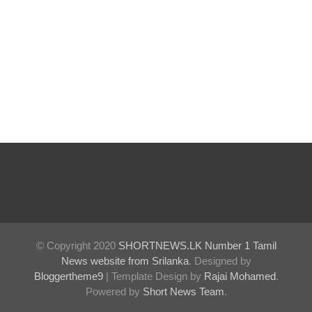
© Copyright 2020
SHORTNEWS.LK Number 1 Tamil
News website from Srilanka
. Designed by
Bloggertheme9
| Template Design by
Rajai Mohamed
.
Powered by
Short News Team
.