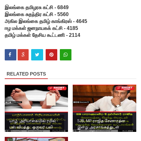
சந்தேகநப
இலங்கை தமிழரசு கட்சி - 6849
ர்கள் 62
இலங்கை சுதந்திர கட்சி - 5560
அகில இலங்கை தமிழ் காங்கிரஸ் - 4645
ஆக
ஈழ மக்கள் ஜனநாயகக் கட்சி - 4185
உயர்வு
தமிழ் மக்கள் தேசிய கூட்டணி - 2114
நான்கு
மாவட்டங்
களுக்கு
RELATED POSTS
மண்சரிவு
அபாய
எச்சரிக்
கை!
மட்டக்கள
யாழ். அரியாலையில் ரயில் -
SJB, MP ராஜித சேனாரத்ன
பஸ் விபத்து : ஒருவர் பலி
இன்று அரசாங்கத்துடன்
ப்பு
இணைகிறார் ?
சிறைச்சா