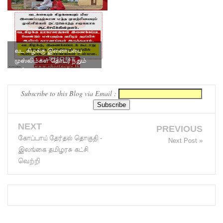
லையை
சுற்றி
பலத்த
வட கிழக்கு இணைப்பை
முஸ்லிம்கள் தொடர்ந்தும்
பாதுகாப்பு!
எதிர்ப்பது ஏன்? - விளக்கக்
கட்டுரை.
லலித் -
Subscribe to this Blog via Email :
குகன்
காணாமற்
NEXT
PREVIOUS
போன
கோப்பாய் தேர்தல் தொகுதி -
Next Post »
இலங்கை தமிழரசு கட்சி
வழக்கு
வெற்றி
கோட்டாப
ய
ராஜபக்ச
செப்டம்பர்