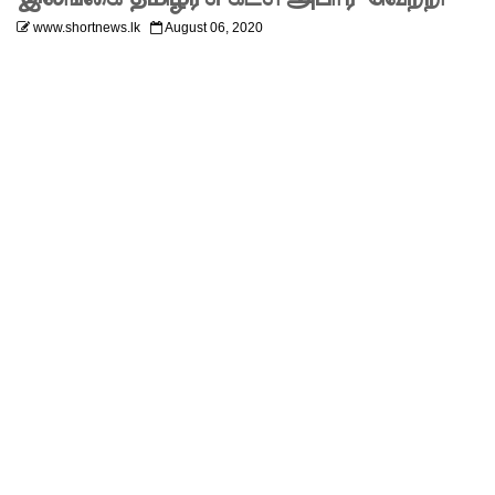
னது
www.shortnews.lk
August 06, 2020
22வது
அரசியல
மைப்புத்
திருத்தச்
சட்டமூலம்
!
யாழ்.சிறை
ச்சாலையி
லும்
விசேட
பாதுகாப்பு
நடவடிக்