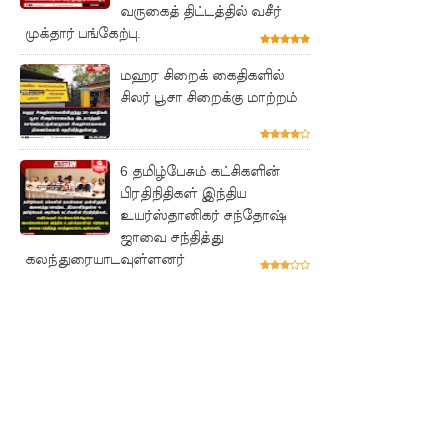
வருகைத் திட்டத்தில் வசீர்
வை
முக்தார் பங்கேற்பு.
முற்றுகை
மஹர சிறைக் கைதிகளில்
யிட்ட
சிலர் பூசா சிறைக்கு மாற்றம்
பல்லன்சே
ன
6 தமிழ்பேசும் கட்சிகளின்
கைதிகள்!
பிரதிநிதிகள் இந்திய
உயர்ஸ்தானிகர் சந்தோஷ்
பேராத
ஜாவை சந்தித்து
னைப்
கலந்துரையாடவுள்ளனர்
பல்கலை
மாணவர்
களுக்கா
ன முக்கிய
அறிவிப்பு