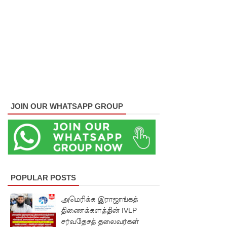
ஒருவர்
பலி!
நாட்டில்
தொடரும்
சிறைக்கல
வரங்கள் -
JOIN OUR WHATSAPP GROUP
முப்படையி
னருக்கு
விடுக்கப்ப
ட்ட
POPULAR POSTS
அறிவிப்பு!
அமெரிக்க இராஜாங்கத்
சிறையின்
திணைக்களத்தின் IVLP
வாயிற்கத
சர்வதேசத் தலைவர்கள்