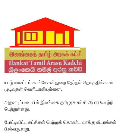
கை!
இலங்கை
அணியின்
பலம்
துடுப்பாட்
டத்திலே
யே
உள்ளது!
யாழ் மாவட்டம் காங்கேசன்துறை தேர்தல் தொகுதிக்கான
நீர்கொழு
முடிவுகள் வெளியாகியுள்ளன.
ம்பு
அதனடிப்படையில் இலங்கை தமிழரசு கட்சி அபார வெற்றி
சிறைச்சா
பெற்றுள்ளது.
லை
போட்டியிட்ட கட்சிகள் பெற்றுக் கொண்ட வாக்கு விபரங்கள்
மோதல்:
பின்வருமாறு,