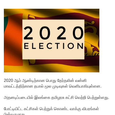
சிமாரா
அலியின்
சிறுவர்
கதை நூல்
ஆகஸ்ட்
15
வெளியீடு!
மகசின்
சிறைக்கு
2020 ஆம் ஆண்டிற்கான பொது தேர்தலின் வன்னி
ள்
மாவட்டத்திற்கான தபால் மூல முடிவுகள் வெளியாகியுள்ளன.
போதைப்
அதனடிப்படையில் இலங்கை தமிழரசு கட்சி வெற்றி பெற்றுள்ளது.
பொருள்
வீச
போட்டியிட்ட கட்சிகள் பெற்றுக் கொண்ட வாக்கு விபரங்கள்
பின்வருமாறு,