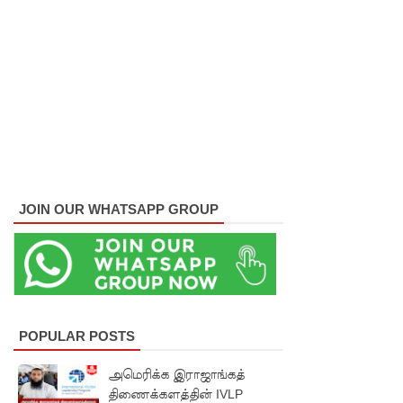
குவைத் -
கொழும்பு
ஸ்ரீலங்கன்
வானூர்தி
சேவைக
ள் இன்று
முதல்
JOIN OUR WHATSAPP GROUP
மீண்டும்
ஆரம்பம்!
நாளை
இடம்பெற
POPULAR POSTS
வுள்ள
அமெரிக்க இராஜாங்கத்
தரம் 5
திணைக்களத்தின் IVLP