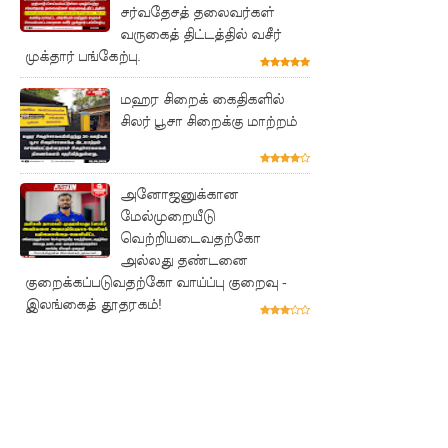
சர்வதேசத் தலைவர்கள்
புலமைப்ப
வருகைத் திட்டத்தில் வசீர்
ரிசில்
முக்தார் பங்கேற்பு.
பரீட்சை
மஹர சிறைக் கைதிகளில்
தொடர்பில்
சிலர் பூசா சிறைக்கு மாற்றம்
முக்கிய
அறிவிப்பு!
அனோஜனுக்கான
மேல்முறையீடு
நாடாளும
வெற்றியடைவதற்கோ
ன்ற
அல்லது தண்டனை
குறைக்கப்படுவதற்கோ வாய்ப்பு குறைவு -
உறுப்பின
இலங்கைத் தூதரகம்!
ர்களின்
சம்பளம்
உயர்த்தப்
படவில்