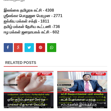
முயன்ற
இருவர்
இலங்கை தமிழரசு கட்சி - 4308
ஶ்ரீலங்கா பொதுஜன பெரமுன - 2771
கைது!
ஐக்கிய மக்கள் சக்தி - 1811
நாடு
தமிழ் மக்கள் தேசிய கூட்டணி -736
ஈழ மக்கள் ஜனநாயகக் கட்சி - 602
தழுவிய
சோதனை
களில்
தரமற்ற
RELATED POSTS
தலைக்கவ
சங்கள் 431
பறிமுதல்!
இலங்கை
ஒரே குடும்பத்தைச் சேர்ந்த
கட்சி பேதங்களை மறந்து
யர்களை
நால்வர் மீது வாள் வெட்டுத்
சம்பந்தனின் இல்லத்திற்கு
தாக்குதல் - மூன்றரை வயது
வாருங்கள் : தமிழ்
இலக்கு