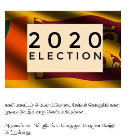
ரோத
சூதாட்ட
இணையத
ளங்களை
முடக்குமா
று
உத்தரவு!
பரீட்சைக்
காலத்தில்
இடர்கள்
காலி மாவட்டம் அம்பலாங்கொடை தேர்தல் தொகுதிக்கான
ஏற்பட்டா
முடிவுகளே இவ்வாறு வெளியாகியுள்ளன.
ல்
அதனடிப்படையில் ஶ்ரீலங்கா பொதுஜன பெரமுன வெற்றி
அறிவிக்க
பெற்றுள்ளது.