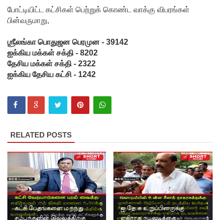
5
போட்டியிட்ட கட்சிகள் பெற்றுக் கொண்ட வாக்கு விபரங்கள்
தொலை
பின்வருமாறு,
பேசி
ஶ்ரீலங்கா பொதுஜன பெரமுன - 39142
இலக்கங்க
ஐக்கிய மக்கள் சக்தி - 8202
தேசிய மக்கள் சக்தி - 2322
ள்!
ஐக்கிய தேசிய கட்சி - 1242
தாயகம்
திரும்புவத
ற்கு ஷேக்
RELATED POSTS
ஹசீனா
தயார்! -
பங்களா
தேஷில்
மீண்டும்
கட்சி பேதங்களை மறந்து
ஐ.தே.க உறுப்பினருக்கு
பதற்றம்!
சம்பந்தனின் இல்லத்திற்கு
எதிராக நடவடிக்கை -