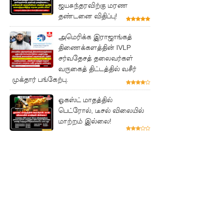
ஜயசுந்தரவிற்கு மரண
சாகரவின்
தண்டனை விதிப்பு!
சர்ச்சை
அமெரிக்க இராஜாங்கத்
கருத்து
திணைக்களத்தின் IVLP
தொடர்பில்
சர்வதேசத் தலைவர்கள்
வருகைத் திட்டத்தில் வசீர்
நீதிமன்றி
முக்தார் பங்கேற்பு.
ல்
ஓகஸ்ட் மாதத்தில்
விடயங்க
பெட்ரோல், டீசல் விலையில்
மாற்றம் இல்லை!
ளை
சமர்ப்பித்த
பொலிஸா
ர்!
டெங்குவா
ல்