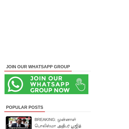
களுத்து
றை
முஸ்லிம்
மத்திய
கல்லூரியி
ல்
நிர்மாணிக்
JOIN OUR WHATSAPP GROUP
கப்பட்ட
நவீன
விஞ்ஞான
ஆய்வகக்
POPULAR POSTS
கட்டிடம்
BREAKING: முன்னாள்
திறப்பு!
பொலிஸ்மா அதிபர் பூஜித்