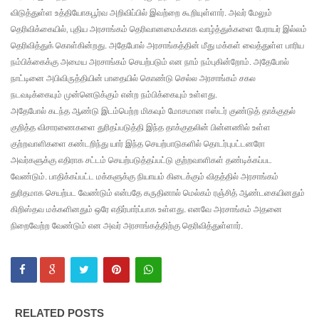
எச்சரிக்
விடுத்துள்ள உத்தியோகபூர்வ அறிவிப்பில் இவற்றை கூறியுள்ளார். அவர் மேலும்
கை!
தெரிவிக்கையில்
புதிய அரசாங்கம் தெரிவானமைக்காக வாழ்த்துக்களை பேராயர் இல்லம்
,
தெரிவித்துக் கொள்கின்றது. அதேபோல் அரசாங்கத்தின் மீது மக்கள் வைத்துள்ள பாரிய
மட்டக்கள
நம்பிக்கைக்கு அமைய அரசாங்கம்
செயற்படும் என நாம் நம்புகின்றோம். அதேபோல்
ப்பு
நாட்டினை அபிவிருத்தியின் பாதையில் கொண்டு செல்ல அரசாங்கம் சகல
நடவடிக்கையும் முன்னெடுக்கும் என்ற நம்பிக்கையும் உள்ளது.
சிறைச்சா
அதேபோல் கடந்த ஆண்டு இடம்பெற்ற மிகவும் மோசமான ஈஸ்டர் குண்டுத் தாக்குதல்
லையை
குறித்த விசாரணைகளை துரிதப்படுத்தி இந்த தாக்குதலின் பின்னணில் உள்ள
குற்றவாளிகளை கண்டறிந்து யார் இந்த செயற்பாடுகளில் தொடர்புபட்டனரோ
சுற்றி
அவர்களுக்கு எதிராக சட்டம் செயற்படுத்தப்பட்டு குற்றவாளிகள் தண்டிக்கப்பட
பலத்த
வேண்டும். பாதிக்கப்பட்ட மக்களுக்கு நியாயம் கிடைக்கும் விதத்தில் அரசாங்கம்
துரிதமாக செயற்பட வேண்டும் என்பதே கருதினால் மெல்கம் ரஞ்சித் ஆண்டகையினதும்
பாதுகாப்பு!
கிறிஸ்தவ மக்களினதும் ஒரே எதிர்பார்ப்பாக உள்ளது. எனவே அரசாங்கம் அதனை
லலித் -
நிறைவேற்ற வேண்டும் என அவர் அரசாங்கத்திற்கு தெரிவித்துள்ளார்.
குகன்
காணாமற்
போன
RELATED POSTS
வழக்கு