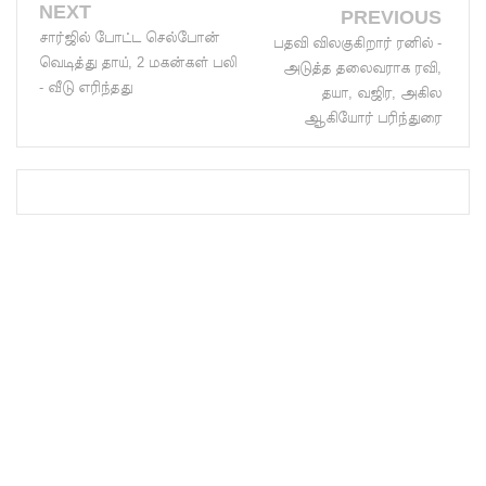
NEXT
PREVIOUS
மெகசின்
சார்ஜில் போட்ட செல்போன்
பதவி விலகுகிறார் ரனில் -
வெடித்து தாய், 2 மகன்கள் பலி
சிறை
அடுத்த தலைவராக ரவி,
- வீடு எரிந்தது
தயா, வஜிர, அகில
மோதலில்
ஆகியோர் பரிந்துரை
கைதி
ஒருவர்
பலி!
நாட்டில்
தொடரும்
சிறைக்கல
வரங்கள் -
முப்படையி
னருக்கு
விடுக்கப்ப