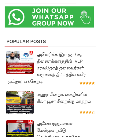
மாணவர்
களுக்கா
ன முக்கிய
அறிவிப்பு
POPULAR POSTS
பள்ளஞ்
அமெரிக்க இராஜாங்கத்
சேனை
திணைக்களத்தின் IVLP
சிறையில்
சர்வதேசத் தலைவர்கள்
வருகைத் திட்டத்தில் வசீர்
பதற்றம்:
முக்தார் பங்கேற்பு.
கைதிகள்
மஹர சிறைக் கைதிகளில்
கூரையில்
சிலர் பூசா சிறைக்கு மாற்றம்
ஏறி
போராட்ட
அனோஜனுக்கான
ம்
மேல்முறையீடு