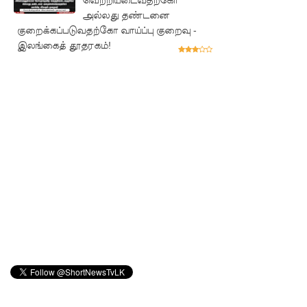
வெற்றியடைவதற்கோ
குருவிட்ட
அல்லது தண்டனை
சிறையின்
குறைக்கப்படுவதற்கோ வாய்ப்பு குறைவு -
இலங்கைத் தூதரகம்!
பதற்றம்
கட்டுப்பாட்
டுக்குள்
வந்தது!
புதிய
மெகசின்
சிறைச்சா
லையில்
நேற்று
அமைதியி
ன்மை - 11