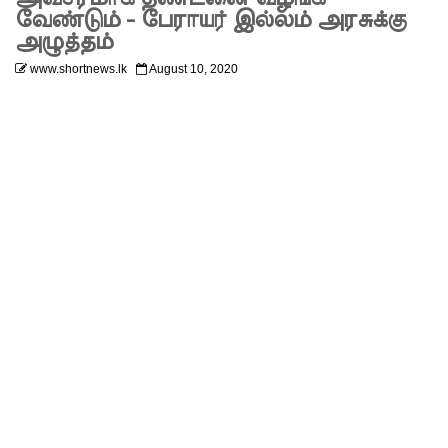
லும்
வேண்டும் - பேராயர் இல்லம் அரசுக்கு
அழுத்தம்
விசேட
www.shortnews.lk
August 10, 2020
பாதுகாப்பு
நடவடிக்
கை!
இலங்கை
அணியின்
பலம்
துடுப்பாட்
டத்திலே
யே
உள்ளது!
நீர்கொழு