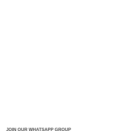
ட்ட
அறிவிப்பு!
சிறையின்
வாயிற்கத
வை
முற்றுகை
யிட்ட
பல்லன்சே
ன
கைதிகள்!
பேராத
னைப்
பல்கலை
JOIN OUR WHATSAPP GROUP