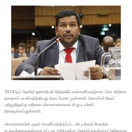
கோட்டாப
ய
ராஜபக்ச
செப்டம்பர்
29ஆம்
தேதி
காணொ
ளி மூலம்
சாட்சியம
2019
ஆம் ஆண்டு ஜனாதிபதி தேர்தலில் வாக்களிப்பதற்காக அரச நிதியை
ளிக்க
தவறாகப் பயன்படுத்தியது தொடர்பான முன்னாள் அமைச்சர் ரிஷாட்
நீதிமன்றம்
பதியூதீனுக்கு எதிரான விசாரணைகளை சி.ஐ.டி.யினர்
நிறைவுசெய்துள்ளனர்.
உத்தரவு!
நேற்றைய
விசாரணையின் மூலம் வெளிப்படுத்தப்பட்ட விடயங்கள் மேலதிக
நடவடிக்கைகளுக்காக சட்டமா அதிபருக்கு அனுப்பி வைக்கப்பட்டுள்ளதாக