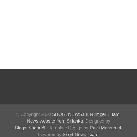
சிறைத்
தண்ட
னைக்கு
எதிரான
மேல்மு
றையீட்டு
விசார
ணை
செப்டம்பர்
23 வரை
ஒத்திவைப்
© Copyright 2020
SHORTNEWS.LK Number 1 Tamil
News website from Srilanka
. Designed by
பு!
Bloggertheme9
| Template Design by
Rajai Mohamed
.
சுகாதார
Powered by
Short News Team
.