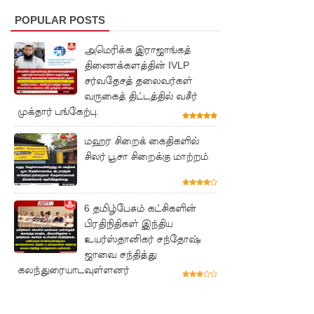
காயம்!
POPULAR POSTS
குருவிட்ட
அமெரிக்க இராஜாங்கத்
சிறை
திணைக்களத்தின் IVLP
மோதலில்
சர்வதேசத் தலைவர்கள்
வருகைத் திட்டத்தில் வசீர்
இருவர்
முக்தார் பங்கேற்பு.
பலி!
மஹர சிறைக் கைதிகளில்
குருவிட்ட
சிலர் பூசா சிறைக்கு மாற்றம்
சிறைச்சா
லையில்
6 தமிழ்பேசும் கட்சிகளின்
அமைதியி
பிரதிநிதிகள் இந்திய
உயர்ஸ்தானிகர் சந்தோஷ்
ன்மை!
ஜாவை சந்தித்து
கலந்துரையாடவுள்ளனர்
மீனவர்க
ள்