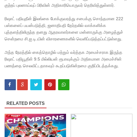
மெகசின்
குற்றப் புலனாய்வுப் பிரிவின் அதிகாரியொருவர் தெரிவித்துள்ளார்.
சிறை
ரிஷாட் பதியுதீன் இலங்கை போக்குவரத்து சபைக்கு சொந்தமான
222
மோதலில்
பஸ்களைப் பயன்படுத்தி
,
ஜனாதிபதி தேர்தலில் வாக்களிக்க
கைதி
புத்தளத்திலிருந்த தனது ஆதரவாளர்களை மன்னாருக்கு அழைத்துச்
சென்றமை சி.ஐ.டி.யின் விசாரணைகளில் வெளிப்படுத்தப்பட்டுள்ளது.
ஒருவர்
அந்த நேரத்தில் கைத்தொழில் மற்றும் வர்த்தக அமைச்சராக இருந்த
பலி!
ரிஷாட் பதியூதீன்
9.5
மில்லியன் ரூபாவுக்கும் அதிகமான அமைச்சின்
நாட்டில்
பணத்தை செலவிட்டதாகவும் கூறப்படுகின்றமை குறிப்பிடத்தக்கது.
தொடரும்
சிறைக்கல
வரங்கள் -
RELATED POSTS
முப்படையி
னருக்கு
விடுக்கப்ப
ட்ட