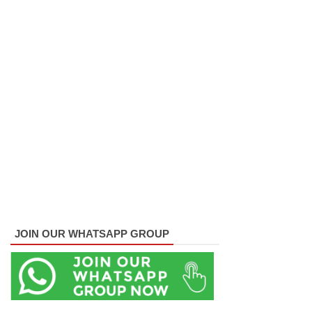
சிறையின்
பதற்றம்
கட்டுப்பாட்
டுக்குள்
வந்தது!
புதிய
மெகசின்
சிறைச்சா
லையில்
நேற்று
JOIN OUR WHATSAPP GROUP
அமைதியி
ன்மை - 11
பேர்