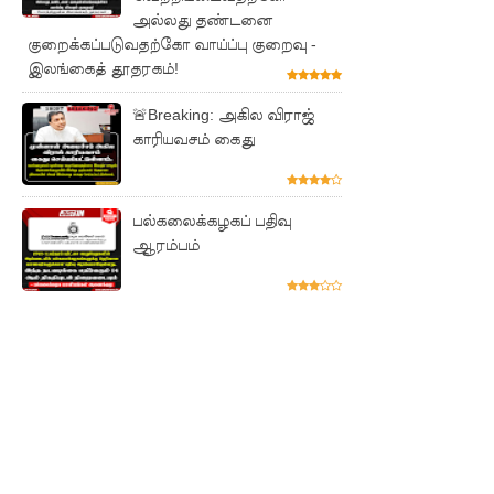
புலமைப்ப
அல்லது தண்டனை
குறைக்கப்படுவதற்கோ வாய்ப்பு குறைவு -
ரிசில்
இலங்கைத் தூதரகம்!
பரீட்சை
🚨Breaking: அகில விராஜ்
தொடர்பில்
காரியவசம் கைது
முக்கிய
அறிவிப்பு!
பல்கலைக்கழகப் பதிவு
நாடாளும
ஆரம்பம்
ன்ற
உறுப்பின
ர்களின்
சம்பளம்
உயர்த்தப்
படவில்