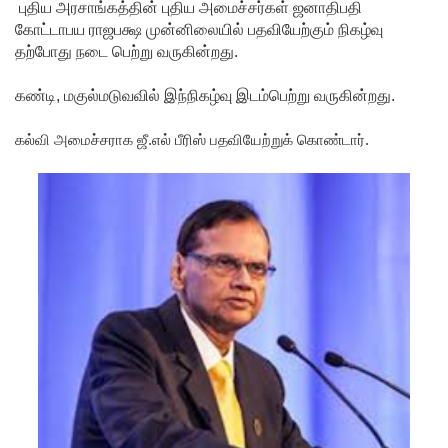
புதிய அரசாங்கத்தின் புதிய அமைச்சர்கள் ஜனாதிபதி
சிமாரா
கோட்டாபய ராஜபக்ஷ முன்னிலையில் பதவியேற்கும் நிகழ்வு
அலியின்
தற்போது நடை பெற்று வருகின்றது.
சிறுவர்
கண்டி, மகுல்மடுவவில் இந்நிகழ்வு இடம்பெற்று வருகின்றது.
கதை நூல்
கல்வி அமைச்சராக ஜீ.எல் பீரிஸ் பதவியேற்றுக் கொண்டார்.
ஆகஸ்ட்
15
வெளியீடு!
மகசின்
சிறைக்கு
ள்
போதைப்
பொருள்
வீச