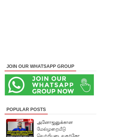
குவைத் -
கொழும்பு
ஸ்ரீலங்கன்
வானூர்தி
சேவைக
ள் இன்று
JOIN OUR WHATSAPP GROUP
முதல்
மீண்டும்
ஆரம்பம்!
நாளை
POPULAR POSTS
இடம்பெற
வுள்ள
அனோஜனுக்கான
மேல்முறையீடு
தரம் 5
வெற்றியடைவதற்கோ