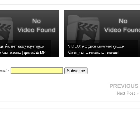
்த சிங்கள ஊருக்குள்ளும்
VIDEO: சுற்றுலா பஸ்ஸை ஓட்டிச்
ி போகலாம் | முஸ்லிம் MP
சென்ற பாடசாலை மாணவன்
அக்க...
mail :
PREVIOUS
Next Post »