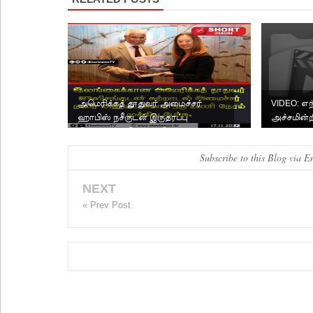
அமெரிக்கத் தூதுவர் அமைச்சர்
VIDEO: எந
ஹாபிஸ் நசீருடன் இருதரப்பு
அச்சமின்ற
இணக்கப்பாடுகள் குறித்து ப...
க்களுக்கு 
Subscribe to this Blog via E
NEXT
« Prev Post