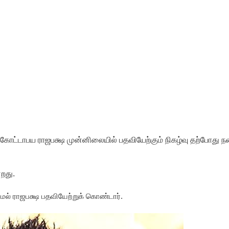
திருத்தச் சட்டமூலம்!
கை!
ளது!
 62 ஆக உயர்வு
கை!
ு!
ஜபக்ச செப்டம்பர் 29ஆம் தேதி காணொளி மூலம் சாட்சியமளிக்க
 கோட்டாபய ராஜபக்ஷ முன்னிலையில் பதவியேற்கும் நிகழ்வு தற்போது 
ி!
்றது.
ல் ராஜபக்ஷ பதவியேற்றுக் கொண்டார்.