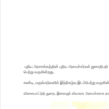
வர்த்தமானியில் வெளியானது 22வது அரசியலமைப்புத் 
யாழ்.சிறைச்சாலையிலும் விசேட பாதுகாப்பு நடவடிக்
இலங்கை அணியின் பலம் துடுப்பாட்டத்திலேயே உள்
நீர்கொழும்பு சிறைச்சாலை மோதல்: சந்தேகநபர்கள்
நான்கு மாவட்டங்களுக்கு மண்சரிவு அபாய எச்சரிக்
மட்டக்களப்பு சிறைச்சாலையை சுற்றி பலத்த பாதுகாப்ப
லலித் - குகன் காணாமற்போன வழக்கு கோட்டாபய ரா
நீதிமன்றம் உத்தரவு!
புதிய அரசாங்கத்தின் புதிய அமைச்சர்கள் ஜனாதிபதி
நேற்றைய மெகசின் சிறை மோதலில் கைதி ஒருவர் பல
பெற்று வருகின்றது.
கண்டி, மகுல்மடுவவில் இந்நிகழ்வு இடம்பெற்று வருகின
விளையாட்டுத் துறை, இளைஞர் விவகார அமைச்சராக நாம