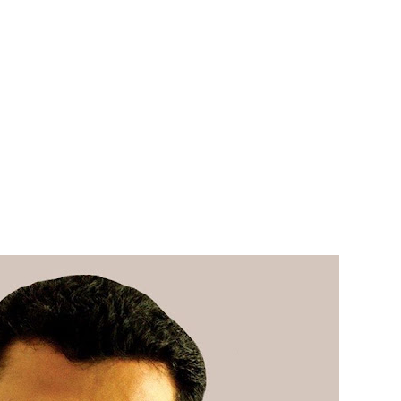
 நீர் வெட்டு!
ாதம்!
ுகை!
ாற்றமில்லை!
நெடுஞ்சாலையில் செல்ல தடை!
ட்டுமே உள்நாட்டு உற்பத்தி - வசந்த சமரசிங்க!
பாதுகாப்பாக மீட்பு
ுறையீட்டு விசாரணை செப்டம்பர் 23 வரை ஒத்திவைப்பு!