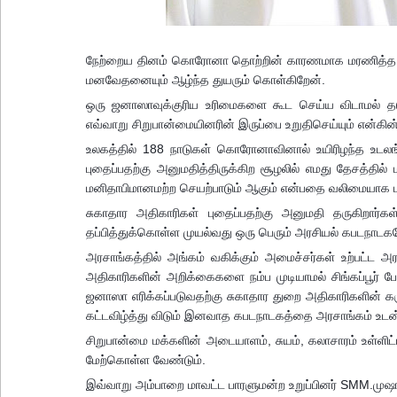
நேற்றைய தினம் கொரோனா தொற்றின் காரணமாக மரணித்த ஒரு
மனவேதனையும் ஆழ்ந்த துயரும் கொள்கிறேன்.
ஒரு ஜனாஸாவுக்குரிய உரிமைகளை கூட செய்ய விடாமல் த
எவ்வாறு சிறுபான்மையினரின் இருப்பை உறுதிசெய்யும் என்கின்ற
உலகத்தில் 188 நாடுகள் கொரோனாவினால் உயிரிழந்த உடலங்
புத
ைப்பதற்கு அனுமதித்திருக்கிற சூழலில் எமது தேசத்தில்
மனிதாபிமானமற்ற செயற்பாடும் ஆகும் என்பதை வலிமையாக பத
சுகாதார அதிகாரிகள் புதைப்பதற்கு அனுமதி தருகிறார்
தப்பித்துக்கொள்ள முயல்வது ஒரு பெரும் அரசியல் கபடநாடக
அரசாங்கத்தில் அங்கம் வகிக்கும் அமைச்சர்கள் உற்பட்ட 
அதிகாரிகளின் அறிக்கைகளை நம்ப முடியாமல் சிங்கப்பூர் 
ஜனாஸா எரிக்கப்படுவதற்கு சுகாதார துறை அதிகாரிகளின் கரு
கட்டவிழ்த்து விடும் இனவாத கபடநாடகத்தை அரசாங்கம் உடன்
சிறுபான்மை மக்களின் அடையாளம், சுயம், கலாசாரம் உள்ள
மேற்கொள்ள வேண்டும்.
இவ்வாறு அம்பாறை மாவட்ட பாரளுமன்ற உறுப்பினர் SMM.முஷார