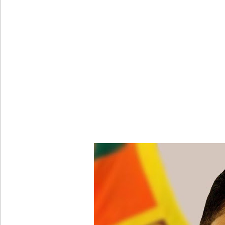
வெள்ளவத்தை மற்றும் பாமன்கடையில் 07 மணித்தியால
SLS தரமற்ற தலைக்கவசங்கள் விற்றவர்களுக்கு அபர
கொழும்பில் சட்டவிரோத மருந்துக் களஞ்சியம் முற்ற
ஓகஸ்ட் மாதத்திற்கான லிட்ரோ எரிவாயு விலையில் ம
பயிற்சி ஓட்டுநர் ( L பலகை) வாகனங்கள் அதிவேக 
இலங்கையின் பெரிய வெங்காயத் தேவையில் 10 வீதம் ம
நெடுந்தீவு கடற்பரப்பில் சிக்கிய 11 இந்திய மீனவர்கள் 
ஊழல் தடுப்பு சட்டமூலத்தில் மீண்டும் திருத்தம்!
ஹிருணிகாவின் சிறைத் தண்டனைக்கு எதிரான மேல்ம