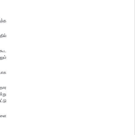
ந்த
ில்
 கூட
லும்
யாக
ாதார
ன்று
ட்டு
ைகளை