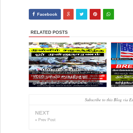
Facebook
RELATED POSTS
VIDEO: முஸ்லிம் சமூகத்திற்கு ஓர்
அல்-கொய்
முன்னுதாரணம் - பள்ளிவாயலில்
வர்த்தக ப
நடத்தப்படும் பாடசால...
இலங்கை வ
Subscribe to this Blog via E
NEXT
« Prev Post