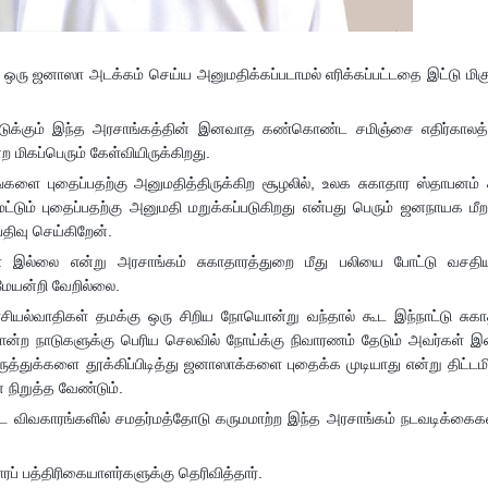
 ஜனாஸா அடக்கம் செய்ய அனுமதிக்கப்படாமல் எரிக்கப்பட்டதை இட்டு மிகு
டுக்கும் இந்த அரசாங்கத்தின் இனவாத கண்கொண்ட சமிஞ்சை எதிர்காலத்த
 மிகப்பெரும் கேள்வியிருக்கிறது.
களை புதைப்பதற்கு அனுமதித்திருக்கிற சூழலில், உலக சுகாதார ஸ்தாபனம்
 மட்டும் புதைப்பதற்கு அனுமதி மறுக்கப்படுகிறது என்பது பெரும் ஜனநாயக மீற
ிவு செய்கிறேன்.
கள் இல்லை என்று அரசாங்கம் சுகாதாரத்துறை மீது பலியை போட்டு வசதி
மேயன்றி வேறில்லை.
அரசியல்வாதிகள் தமக்கு ஒரு சிறிய நோயொன்று வந்தால் கூட இந்நாட்டு சுக
போன்ற நாடுகளுக்கு பெரிய செலவில் நோய்க்கு நிவாரணம் தேடும் அவர்கள் இ
த்துக்களை தூக்கிப்பிடித்து ஜனாஸாக்களை புதைக்க முடியாது என்று திட்டமி
 நிறுத்த வேண்டும்.
ிட்ட விவகாரங்களில் சமதர்மத்தோடு கருமமாற்ற இந்த அரசாங்கம் நடவடிக்க
ப் பத்திரிகையாளர்களுக்கு தெரிவித்தார்.