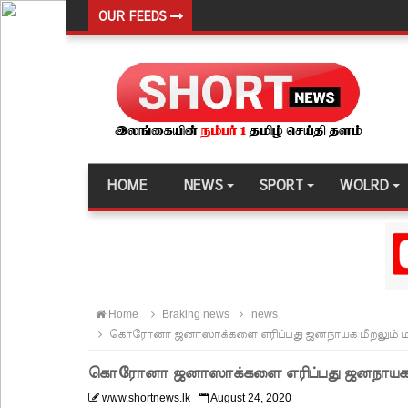
OUR FEEDS
சுகாதார உதவியாளர் நியமனங்களில் சுகாதார தொண்
விலங்குகள், தேசிய நீர் வழங்கல் வடிகால் சபை சட்
146 சட்டவிரோத சூதாட்ட இணையதளங்களை முடக்கு
பரீட்சைக் காலத்தில் இடர்கள் ஏற்பட்டால் அறிவிக
தாயகம் திரும்புவதற்கு ஷேக் ஹசீனா தயார்! - பங்கள
HOME
NEWS
SPORT
WOLRD
லாஃப்ஸ் எரிவாயு விலையிலும் மாற்றமில்லை!
பாகுபாடற்ற சேவையே தரமான அறிவியலின் அடித்தளம
நீர்கொழும்பு சிறை வன்முறை தொடர்பான அறிக்கை 
கட்டார் சாரிட்டியினால் களுத்துறை முஸ்லிம் மத்தி
Home
Braking news
news
கட்டிடம் திறப்பு!
கொரோனா ஜனாஸாக்களை எரிப்பது ஜனநாயக மீறலும் மனித
சாகரவின் சர்ச்சை கருத்து தொடர்பில் நீதிமன்றில் 
கொரோனா ஜனாஸாக்களை எரிப்பது ஜனநாயக மீறல
டெங்குவால் உயிரிழந்தவர்களின் எண்ணிக்கை அதிகரி
www.shortnews.lk
August 24, 2020