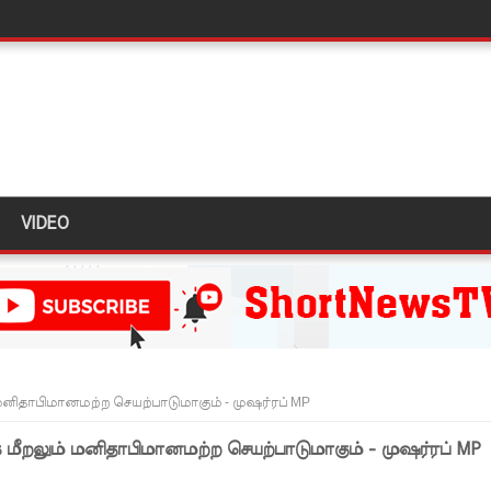
டர்களையும் உள்வாங்கவும் - உதுமா லெப்பை MP!
டமூலங்கள் நிறைவேற்றம்!
மாறு உத்தரவு!
்க 5 தொலைபேசி இலக்கங்கள்!
ாதேஷில் மீண்டும் பதற்றம்!
VIDEO
ாகும் - பிரதமர்!
ஜனாதிபதியிடம்!
ய கல்லூரியில் நிர்மாணிக்கப்பட்ட நவீன விஞ்ஞான ஆய்வகக்
ாபிமானமற்ற செயற்பாடுமாகும் - முஷர்ரப் MP
விடயங்களை சமர்ப்பித்த பொலிஸார்!
ும் மனிதாபிமானமற்ற செயற்பாடுமாகும் - முஷர்ரப் MP
ப்பு!