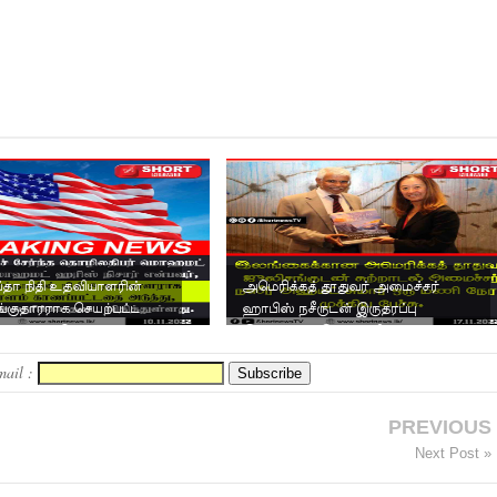
தா நிதி உதவியாளரின்
அமெரிக்கத் தூதுவர் அமைச்சர்
ங்குதாரராக செயற்பட்ட
ஹாபிஸ் நசீருடன் இருதரப்பு
ர்த்தகர் மொஹமட...
இணக்கப்பாடுகள் குறித்து ப...
mail :
PREVIOUS
Next Post »