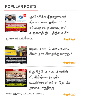
நேற்றைய
POPULAR POSTS
மெகசின்
அமெரிக்க இராஜாங்கத்
சிறை
திணைக்களத்தின் IVLP
சர்வதேசத் தலைவர்கள்
மோதலில்
வருகைத் திட்டத்தில் வசீர்
கைதி
முக்தார் பங்கேற்பு.
ஒருவர்
மஹர சிறைக் கைதிகளில்
பலி!
சிலர் பூசா சிறைக்கு மாற்றம்
நாட்டில்
தொடரும்
6 தமிழ்பேசும் கட்சிகளின்
பிரதிநிதிகள் இந்திய
சிறைக்கல
உயர்ஸ்தானிகர் சந்தோஷ்
வரங்கள் -
ஜாவை சந்தித்து
கலந்துரையாடவுள்ளனர்
முப்படையி
னருக்கு