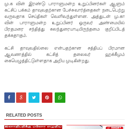
ச்சாலையி
மு.க வின் இரண்டு பாராளுமன்ற உறுப்பினர்கள் ஆளும்
கட்சிப் பக்கம் தாவுவதற்கான பேச்சுவார்த்தைகள் நடைபெற்று
லும்
வருவதாக செய்திகள் வெளிவந்துள்ளன. அத்துடன் மு.கா
விசேட
வின் பாராளுமன்ற உறுப்பினர் ஒருவர் அண்மையில்
பிரதமரை சந்தித்து கலந்துரையாடியிருந்தமை குறிப்பிடத்
பாதுகாப்பு
தக்கதாகும்.
நடவடிக்
கட்சி தாவுவதில்லை என்பதற்கான சத்தியப் பிரமான
கை!
ஆவணத்தில் கட்சித் தலைவர் ஹக்கீமும்
இலங்கை
கையெழுத்திட்டுள்ளதாக அறிய முடிகின்றது.
அணியின்
பலம்
துடுப்பாட்
டத்திலே
யே
RELATED POSTS
உள்ளது!
நீர்கொழு