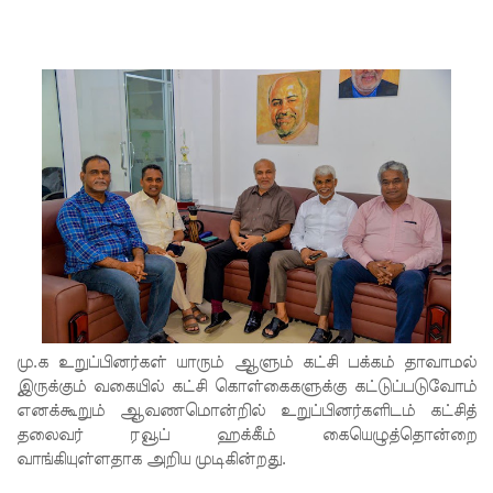
கட்டுப்பாட்
டுக்குள்!
வர்த்தமா
னியில்
வெளியா
னது
22வது
அரசியல
மைப்புத்
திருத்தச்
மு.க உறுப்பினர்கள் யாரும் ஆளும் கட்சி பக்கம் தாவாமல்
சட்டமூலம்
இருக்கும் வகையில் கட்சி கொள்கைகளுக்கு கட்டுப்படுவோம்
எனக்கூறும் ஆவணமொன்றில் உறுப்பினர்களிடம் கட்சித்
!
தலைவர் ரவூப் ஹக்கீம் கையெழுத்தொன்றை
வாங்கியுள்ளதாக அறிய முடிகின்றது.
யாழ்.சிறை