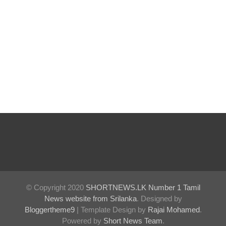
குருவிட்ட
சிறையின்
பதற்றம்
கட்டுப்பாட்
டுக்குள்
வந்தது!
புதிய
மெகசின்
சிறைச்சா
லையில்
நேற்று
© Copyright 2020
SHORTNEWS.LK Number 1 Tamil
News website from Srilanka
. Designed by
அமைதியி
Bloggertheme9
| Template Design by
Rajai Mohamed
.
Powered by
Short News Team
.
ன்மை - 11