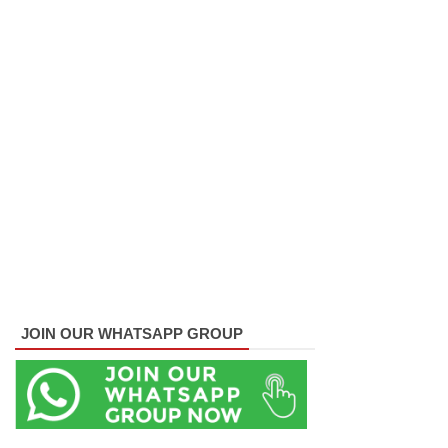
வழக்கு
கோட்டாப
ய
ராஜபக்ச
செப்டம்பர்
29ஆம்
தேதி
காணொ
ளி மூலம்
சாட்சியம
JOIN OUR WHATSAPP GROUP
ளிக்க
நீதிமன்றம்
உத்தரவு!