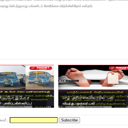
ாது பின்பற்றுமாறு மக்களிடம் கோரிக்கை விடுக்கின்றோம் என்றார்.
சி டிப்போ இ.போ.ச
யாழ். அரியாலையில் ரயில் - பஸ்
 பணிப்பகிஸ்கரிப்பு!
விபத்து : ஒருவர் பலி
mail :