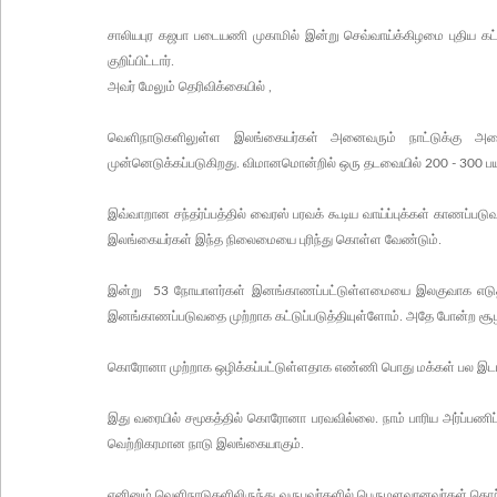
சாலியபுர கஜபா படையணி முகாமில் இன்று செவ்வாய்க்கிழமை புதிய கட
குறிப்பிட்டார்.
அவர் மேலும் தெரிவிக்கையில்
,
வெளிநாடுகளிலுள்ள இலங்கையர்கள் அனைவரும் நாட்டுக்கு அ
முன்னெடுக்கப்படுகிறது. விமானமொன்றில் ஒரு தடவையில்
ப
200 - 300
இவ்வாறான சந்தர்ப்பத்தில் வைரஸ் பரவக் கூடிய வாய்ப்புக்கள் காணப்
இலங்கையர்கள் இந்த நிலைமையை புரிந்து கொள்ள வேண்டும்.
இன்று
நோயாளர்கள் இனங்காணப்பட்டுள்ளமையை இலகுவாக எடுத்த
53
இனங்காணப்படுவதை முற்றாக கட்டுப்படுத்தியுள்ளோம். அதே போன்ற சூழல
கொரோனா முற்றாக ஒழிக்கப்பட்டுள்ளதாக எண்ணி பொது மக்கள் பல இடங்க
இது வரையில் சமூகத்தில் கொரோனா பரவவில்லை. நாம் பாரிய அர்ப்பணிப்
வெற்றிகரமான நாடு இலங்கையாகும்.
எனினும் வெளிநாடுகளிலிருந்து வருபவர்களில் பெருமளவானவர்கள் தொற