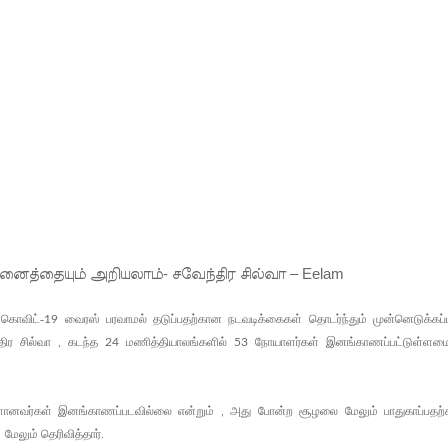
ி!
்கு விடுக்கப்பட்ட அறிவிப்பு!
 கைதிகள்!
ிவிப்பு
ல் ஏறி போராட்டம்
து!
 - 11 பேர் காயம்!
இன்று முதல் மீண்டும் ஆரம்பம்!
 கொவிட்-
வைரஸ் பரவாமல் தடுப்பதற்கான நடவடிக்கைகள் தொடர்ந்தும் முன்னெடுக்கப்ப
19
திர சில்வா
கடந்த
மணித்தியாலங்களில்
நோயாளர்கள் இனங்காணப்பட்டுள்ள
,
24
53
ள்ளானவர்கள் இனங்காணப்படவில்லை என்றும்
அது போன்ற சூழலை மேலும் பாதுகாப்பதற
,
மேலும் தெரிவித்தார்.