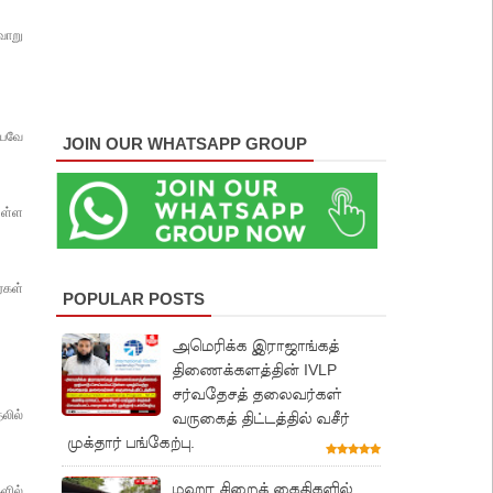
வாறு
ையவே
JOIN OUR WHATSAPP GROUP
ுள்ள
்கள்
POPULAR POSTS
அமெரிக்க இராஜாங்கத்
திணைக்களத்தின் IVLP
சர்வதேசத் தலைவர்கள்
தலில்
வருகைத் திட்டத்தில் வசீர்
முக்தார் பங்கேற்பு.
மஹர சிறைக் கைதிகளில்
ளில்