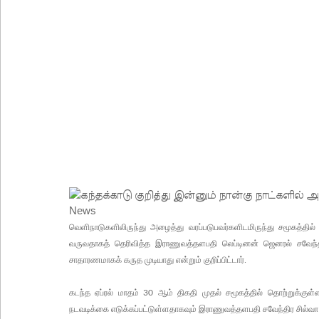
நீதிமன்றம் உத்தரவு!
நேற்றைய மெகசின் சிறை மோதலில் கைதி ஒருவர் பல
நாட்டில் தொடரும் சிறைக்கலவரங்கள் - முப்படையினருக
சிறையின் வாயிற்கதவை முற்றுகையிட்ட பல்லன்சேன
பேராதனைப் பல்கலை மாணவர்களுக்கான முக்கிய அற
பள்ளஞ்சேனை சிறையில் பதற்றம்: கைதிகள் கூரையி
குருவிட்ட சிறையின் பதற்றம் கட்டுப்பாட்டுக்குள் வந்த
புதிய மெகசின் சிறைச்சாலையில் நேற்று அமைதியின்மை
குவைத் - கொழும்பு ஸ்ரீலங்கன் வானூர்தி சேவைகள் 
வெளிநாடுகளிலிருந்து அழைத்து வரப்படுபவர்களிடமிருந்து சமூகத்தில்
வருவதாகத் தெரிவித்த இராணுவத்தளபதி லெப்டினன் ஜெனரல் சவேந்
சாதாரணமாகக் கருத முடியாது என்றும் குறிப்பிட்டார்.
கடந்த ஏப்ரல் மாதம்
ஆம் திகதி முதல் சமூகத்தில் தொற்றுக்கு
30
நடவடிக்கை எடுக்கப்பட்டுள்ளதாகவும் இராணுவத்தளபதி சவேந்திர சில்வா