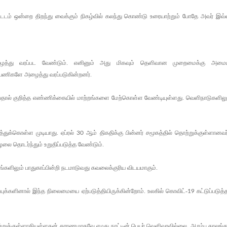
்டடம் ஒன்றை திறந்து வைக்கும் நிகழ்வில் கலந்து கொண்டு உரையாற்றும் போதே அவர் இவ்
ழைத்து வரப்பட வேண்டும். எனினும் அது மிகவும் தெளிவான முறைமைக்கு அம
யணிகளே அழைத்து வரப்படுகின்றனர்.
படுவதால் குறித்த எண்ணிக்கையில் மாற்றங்களை மேற்கொள்ள வேண்டியுள்ளது. வெளிநாடுகளில
ுக்கொள்ள முடியாது. ஏப்ரல்
ஆம் திகதிக்கு பின்னர் சமூகத்தில் தொற்றுக்குள்ளானவர
30
ை தொடர்ந்தும் உறுதிப்படுத்த வேண்டும்.
ளிலும் பாதுகாப்பின்றி நடமாடுவது கவலைக்குரிய விடயமாகும்.
புக்களினால் இந்த நிலைமையை ஏற்படுத்தியிருக்கின்றோம். உலகில் கொவிட்-
கட்டுப்படுத்
19
்றுக்குள்ளாகியுள்ளதன் காரணமாகவே எமது நாட்டின் பெயர் வெளிவரவில்லை. ஆரம்ப காலங்க