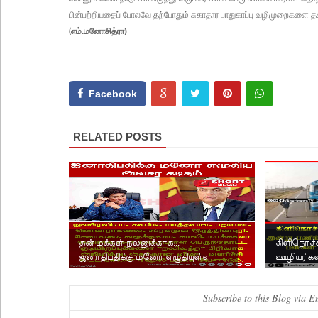
பின்பற்றியதைப் போலவே தற்போதும் சுகாதார பாதுகாப்பு வழிமுறைகளை தவற
எம்.மனோசித்ரா)
(
Facebook
RELATED POSTS
தன் மக்கள் நலனுக்காக...
கிளிநொச்
ஜனாதிபதிக்கு மனோ எழுதியுள்ள
ஊழியர்கள்
அவசர கடிதம்.
Subscribe to this Blog via E