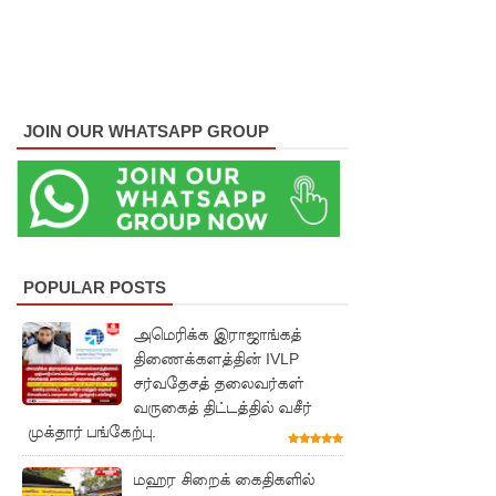
அணியின்
பலம்
துடுப்பாட்
டத்திலே
JOIN OUR WHATSAPP GROUP
யே
உள்ளது!
நீர்கொழு
ம்பு
POPULAR POSTS
சிறைச்சா
அமெரிக்க இராஜாங்கத்
லை
திணைக்களத்தின் IVLP
சர்வதேசத் தலைவர்கள்
மோதல்:
வருகைத் திட்டத்தில் வசீர்
சந்தேகநப
முக்தார் பங்கேற்பு.
ர்கள் 62
மஹர சிறைக் கைதிகளில்