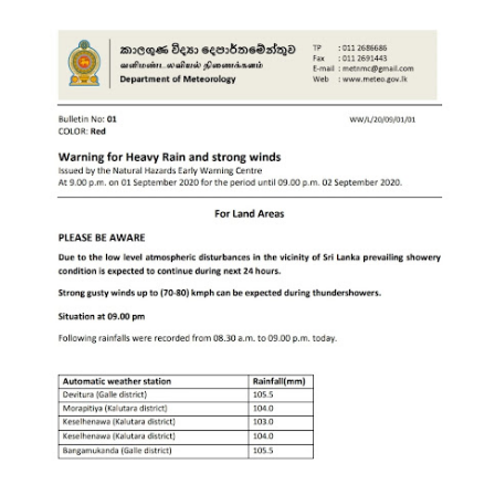
தரம் 5
புலமைப்ப
ரிசில்
பரீட்சை
தொடர்பில்
முக்கிய
அறிவிப்பு!
நாடாளும
ன்ற
உறுப்பின
ர்களின்
சம்பளம்
உயர்த்தப்