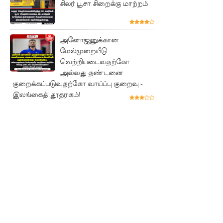
சிலர் பூசா சிறைக்கு மாற்றம்
ஆக
உயர்வு
நான்கு
அனோஜனுக்கான
மேல்முறையீடு
மாவட்டங்
வெற்றியடைவதற்கோ
களுக்கு
அல்லது தண்டனை
குறைக்கப்படுவதற்கோ வாய்ப்பு குறைவு -
மண்சரிவு
இலங்கைத் தூதரகம்!
அபாய
எச்சரிக்
கை!
மட்டக்கள
ப்பு
சிறைச்சா
லையை