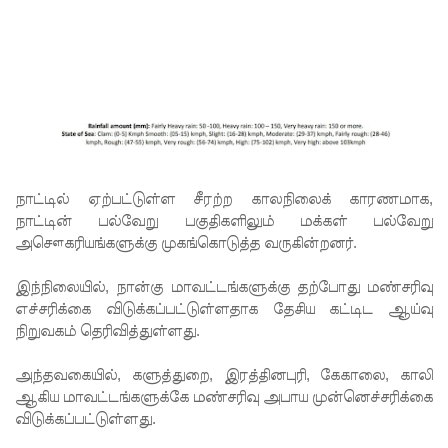
படவில்
லை:
எரிபொரு
ள்
கொடுப்ப
னவே
நாட்டில் ஏற்பட்டுள்ள சீரற்ற காலநிலைக் காரணமாக,
திருத்தப்ப
நாட்டின் பல்வேறு பகுதிகளிலும் மக்கள் பல்வேறு
ட்டது!
அசௌகரியங்களுக்கு முகங்கொடுத்த வருகின்றனர்.
22ஆவது
இந்நிலையில், நான்கு மாவட்டங்களுக்கு தற்போது மண்சரிவு
எச்சரிக்கை விடுக்கப்பட்டுள்ளதாக தேசிய கட்டிட ஆய்வு
அரசியல
நிறுவகம் தெரிவித்துள்ளது.
மைப்புத்
அந்தவகையில், களுத்துறை, இரத்தினபுரி, கேகாலை, காலி
திருத்தத்தி
ஆகிய மாவட்டங்களுக்கே மண்சரிவு அபாய முன்னெச்சரிக்கை
ற்கு
விடுக்கப்பட்டுள்ளது.
எதிராக