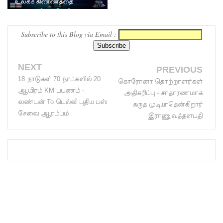
உலகக் கிண்ணத்தை
கைப்பற்றியது இங்கிலாந்து
மற்றும்
பல்லன்சே
Subscribe to this Blog via Email :
ன
சிறைச்சா
NEXT
PREVIOUS
18 நாடுகள் 70 நாட்களில் 20
லைகளின்
கொரோனா தொற்றாளர்கள்
ஆயிரம் KM பயணம் -
அதிகரிப்பு - சாதாரணமாக
நிலைமை
லண்டன் To டெல்லி புதிய பஸ்
கருத முடியாதென்கிறார்
சேவை ஆரம்பம்
கட்டுப்பாட்
இராணுவத்தளபதி
டுக்குள்!
வர்த்தமா
னியில்
வெளியா
னது
22வது