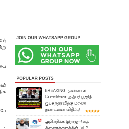
JOIN OUR WHATSAPP GROUP
ேர்
்று
ியை
POPULAR POSTS
வர்
BREAKING: முன்னாள்
திக
பொலிஸ்மா அதிபர் பூஜித்
ஜயசுந்தரவிற்கு மரண
தண்டனை விதிப்பு!
ேயே
அமெரிக்க இராஜாங்கத்
திணைக்களத்தின் IVLP