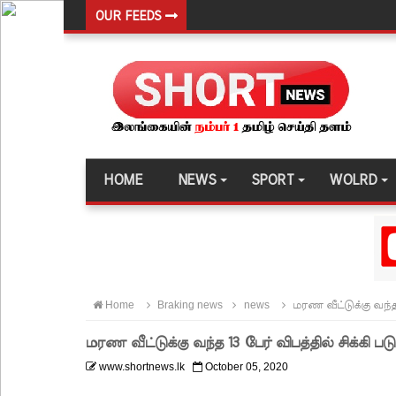
OUR FEEDS
சுகாதார உதவியாளர் நியமனங்களில் சுகாதார தொண்
விலங்குகள், தேசிய நீர் வழங்கல் வடிகால் சபை சட்
146 சட்டவிரோத சூதாட்ட இணையதளங்களை முடக்கு
பரீட்சைக் காலத்தில் இடர்கள் ஏற்பட்டால் அறிவிக
தாயகம் திரும்புவதற்கு ஷேக் ஹசீனா தயார்! - பங்கள
HOME
NEWS
SPORT
WOLRD
லாஃப்ஸ் எரிவாயு விலையிலும் மாற்றமில்லை!
பாகுபாடற்ற சேவையே தரமான அறிவியலின் அடித்தளம
நீர்கொழும்பு சிறை வன்முறை தொடர்பான அறிக்கை 
கட்டார் சாரிட்டியினால் களுத்துறை முஸ்லிம் மத்தி
Home
Braking news
news
மரண வீட்டுக்கு வந்த 
கட்டிடம் திறப்பு!
மரண வீட்டுக்கு வந்த 13 பேர் விபத்தில் சிக்கி பட
சாகரவின் சர்ச்சை கருத்து தொடர்பில் நீதிமன்றில் 
www.shortnews.lk
October 05, 2020
டெங்குவால் உயிரிழந்தவர்களின் எண்ணிக்கை அதிகரி