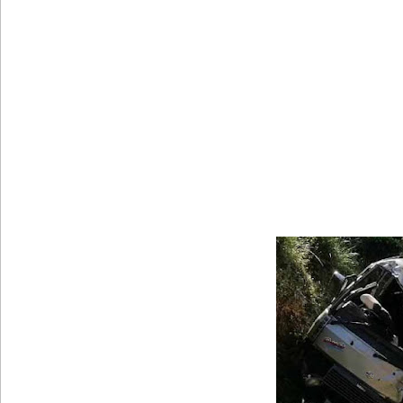
வெள்ளவத்தை மற்றும் பாமன்கடையில் 07 மணித்தியால
SLS தரமற்ற தலைக்கவசங்கள் விற்றவர்களுக்கு அபர
கொழும்பில் சட்டவிரோத மருந்துக் களஞ்சியம் முற்ற
ஓகஸ்ட் மாதத்திற்கான லிட்ரோ எரிவாயு விலையில் ம
பயிற்சி ஓட்டுநர் ( L பலகை) வாகனங்கள் அதிவேக 
இலங்கையின் பெரிய வெங்காயத் தேவையில் 10 வீதம் ம
நெடுந்தீவு கடற்பரப்பில் சிக்கிய 11 இந்திய மீனவர்கள் 
ஊழல் தடுப்பு சட்டமூலத்தில் மீண்டும் திருத்தம்!
ஹிருணிகாவின் சிறைத் தண்டனைக்கு எதிரான மேல்ம