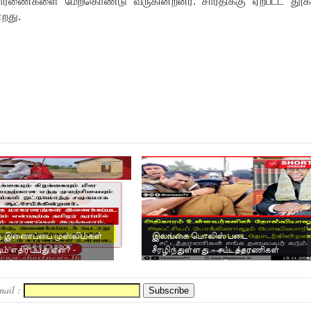
ாரணைகளை மேற்கொண்டு வருகின்றனர். சாரதிக்கு ஏற்பட்ட தூக்
்றது.
கு இணைப்பை முஸ்லிம்கள்
இலங்கை பொலிஸ் படை
் எதிர்ப்பது ஏன்? -
சீரழிந்துள்ளது. - சட்டத்தரணிகள்
கட்டுரை.
சங்கத் தலைவர் கடும் கண்டனம்.
mail :