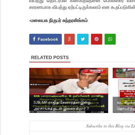
விபத்து தொடர்பில் கினிகத்தேனை பொலிஸார் விச
காரணமாக விபத்து ஏற்பட்டிருக்கலாம் என கூறப்படுகின
-மலையக நிருபர் சுந்தரலிங்கம்
Facebook
RELATED POSTS
SJB, MP ராஜித சேனாரத்ன இன்று
வட கிழக்
அரசாங்கத்துடன் இணைகிறார் ?
தொடர்ந்தும
விளக்கக் 
Subscribe to this Blog via E