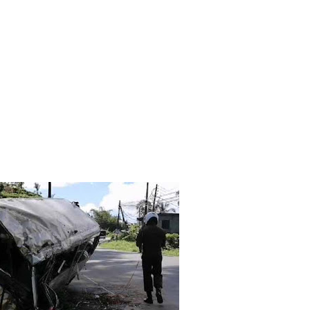
 நீர் வெட்டு!
ாதம்!
ுகை!
ாற்றமில்லை!
நெடுஞ்சாலையில் செல்ல தடை!
ட்டுமே உள்நாட்டு உற்பத்தி - வசந்த சமரசிங்க!
பாதுகாப்பாக மீட்பு
ுறையீட்டு விசாரணை செப்டம்பர் 23 வரை ஒத்திவைப்பு!