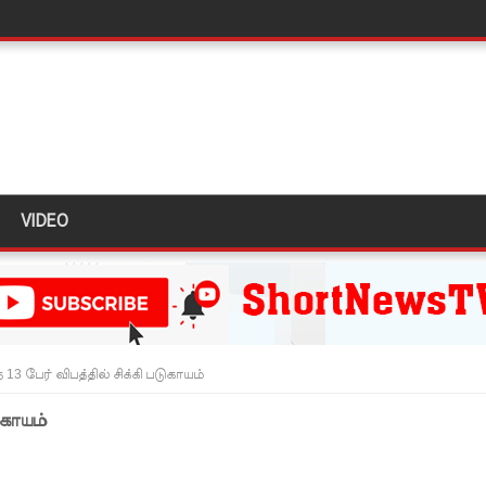
டர்களையும் உள்வாங்கவும் - உதுமா லெப்பை MP!
டமூலங்கள் நிறைவேற்றம்!
மாறு உத்தரவு!
்க 5 தொலைபேசி இலக்கங்கள்!
ாதேஷில் மீண்டும் பதற்றம்!
VIDEO
ாகும் - பிரதமர்!
ஜனாதிபதியிடம்!
ய கல்லூரியில் நிர்மாணிக்கப்பட்ட நவீன விஞ்ஞான ஆய்வகக்
13 பேர் விபத்தில் சிக்கி படுகாயம்
ுகாயம்
விடயங்களை சமர்ப்பித்த பொலிஸார்!
ப்பு!