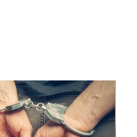
ிதம்!
ழிப்பு வேலைத்திட்டம் - அமைச்சர் நளிந்த ஜயதிஸ்ஸ!
!
ுறையீட்டு விசாரணை செப்டம்பர் 23 வரை ஒத்திவைப்பு!
டர்களையும் உள்வாங்கவும் - உதுமா லெப்பை MP!
டமூலங்கள் நிறைவேற்றம்!
ளது!