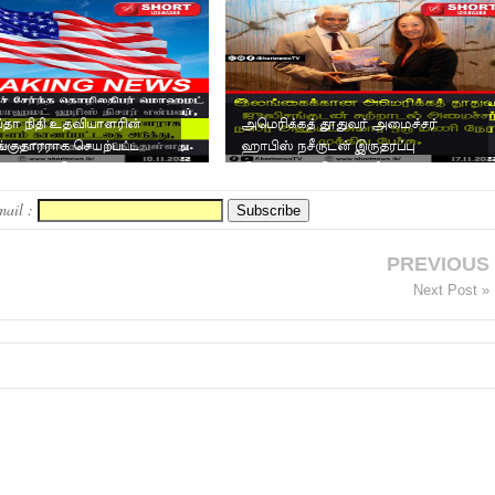
தா நிதி உதவியாளரின்
அமெரிக்கத் தூதுவர் அமைச்சர்
ங்குதாரராக செயற்பட்ட
ஹாபிஸ் நசீருடன் இருதரப்பு
ர்த்தகர் மொஹமட...
இணக்கப்பாடுகள் குறித்து ப...
mail :
PREVIOUS
Next Post »