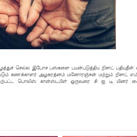
்துச் செல்ல இபோச பஸ்களை பயன்படுத்திய றிசாட் பதியுதீன் 
படும் கணக்காளர் அழகரத்னம் மனோரஞ்சன் மற்றும் றிசாட் எம்
ெயற்பட்ட பொலிஸ் கான்ஸ்டபிள் ஒருவரை சி ஐ டி யினர் க