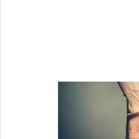
குருவிட்ட சிறை மோதலில் இருவர் பலி!
குருவிட்ட சிறைச்சாலையில் அமைதியின்மை!
மீனவர்கள் விடுதலை கோரி ஜெய்சங்கருக்கு விஜய் கட
இரு ஆண்டுகள் இலக்கு நிர்ணயிக்கப்பட்ட டெங்கு ஒ
முழுமையான கட்டுப்பாட்டுக்குள் வந்த மெகசின் சிறை
ஹிருணிகாவின் சிறைத் தண்டனைக்கு எதிரான மேல்ம
சுகாதார உதவியாளர் நியமனங்களில் சுகாதார தொண்
விலங்குகள், தேசிய நீர் வழங்கல் வடிகால் சபை சட்
இலங்கை அணியின் பலம் துடுப்பாட்டத்திலேயே உள்