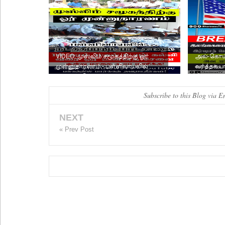
VIDEO: முஸ்லிம் சமூகத்திற்கு ஓர்
அல்-கொய்
முன்னுதாரணம் - பள்ளிவாயலில்
வர்த்தக ப
நடத்தப்படும் பாடசால...
இலங்கை வ
Subscribe to this Blog via E
NEXT
« Prev Post