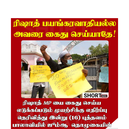
சேனை
சிறையில்
பதற்றம்:
கைதிகள்
கூரையில்
ஏறி
போராட்ட
ம்
குருவிட்ட
சிறையின்
பதற்றம்
கட்டுப்பாட்
டுக்குள்