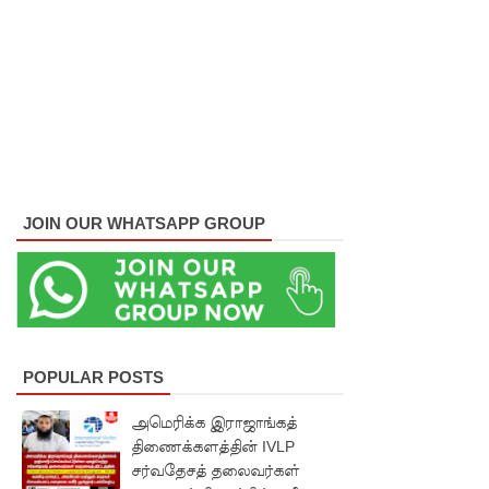
சபை
சட்டமூலங்
கள்
நிறைவேற்
றம்!
146
JOIN OUR WHATSAPP GROUP
சட்டவி
ரோத
சூதாட்ட
இணையத
ளங்களை
POPULAR POSTS
முடக்குமா
அமெரிக்க இராஜாங்கத்
று
திணைக்களத்தின் IVLP
சர்வதேசத் தலைவர்கள்
உத்தரவு!