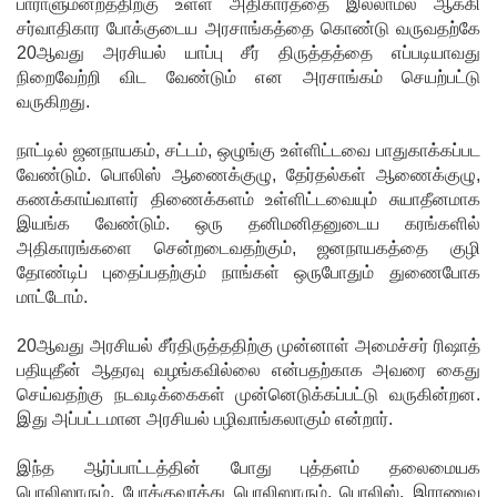
பாராளுமன்றத்திற்கு உள்ள அதிகாரத்தை இல்லாமல் ஆக்கி
சர்வாதிகார போக்குடைய அரசாங்கத்தை கொண்டு வருவதற்கே
கடிதம்!
20ஆவது அரசியல் யாப்பு சீர் திருத்தத்தை எப்படியாவது
இரு
நிறைவேற்றி விட வேண்டும் என அரசாங்கம் செயற்பட்டு
வருகிறது.
ஆண்டுக
ள் இலக்கு
நாட்டில் ஜனநாயகம், சட்டம், ஒழுங்கு உள்ளிட்டவை பாதுகாக்கப்பட
வேண்டும். பொலிஸ் ஆணைக்குழு, தேர்தல்கள் ஆணைக்குழு,
நிர்ணயிக்
கணக்காய்வாளர் திணைக்களம் உள்ளிட்டவையும் சுயாதீனமாக
கப்பட்ட
இயங்க வேண்டும். ஒரு தனிமனிதனுடைய கரங்களில்
அதிகாரங்களை சென்றடைவதற்கும், ஜனநாயகத்தை குழி
டெங்கு
தோண்டிப் புதைப்பதற்கும் நாங்கள் ஒருபோதும் துணைபோக
ஒழிப்பு
மாட்டோம்.
வேலைத்
20ஆவது அரசியல் சீர்திருத்ததிற்கு முன்னாள் அமைச்சர் ரிஷாத்
திட்டம் -
பதியுதீன் ஆதரவு வழங்கவில்லை என்பதற்காக அவரை கைது
செய்வதற்கு நடவடிக்கைகள் முன்னெடுக்கப்பட்டு வருகின்றன.
அமைச்சர்
இது அப்பட்டமான அரசியல் பழிவாங்கலாகும் என்றார்.
நளிந்த
இந்த ஆர்ப்பாட்டத்தின் போது புத்தளம் தலைமையக
ஜயதிஸ்ஸ!
பொலிஸாரும், போக்குவரத்து பொலிஸாரும், பொலிஸ், இராணுவ