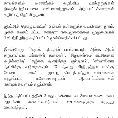
காலங்களில் அரசாங்கம் வழங்கிய வாக்குறுதிகள்
பலி!
நிறைவேற்றப்படாமை என்பனவற்றுக்கும் ஆர்ப்பாட்டக்காரர்கள்
எதிர்ப்புத் தெரிவித்தனர்.
குருவிட்ட
ஜூம்ஆத் தொழுகையின் பின்னர் நபர்களுக்கிடையிலான தூரம்,
சிறைச்சா
முகக் கவசம் உட்பட சுகாதார நடைமுறைகளை முழுமையாக
லையில்
பின்பற்றி இந்த ஆர்ப்பாட்டம் முன்னெடுக்கப்பட்டது.
அமைதியி
இதன்போது ´ரிஷாத் பதியுதீன் பயங்கரவாதி அல்ல. அவர்
ன்மை!
சிறுபான்மை மக்களின் தலைவர்´, ´சிறுபான்மை கட்சிகளை
அழிக்காதே´, ´சஜீதை ஆதரித்தது குற்றமா?´, ´சர்வாதிகார
மீனவர்க
ஆட்சிக்கு வழிவகுக்கும் 20 ஆவது சீர்திருத்தம் எமக்கு
ள்
வேண்டாம்´ உள்ளிட்ட மூன்று மொழிகளிலும் வாசகங்கள்
எழுதப்பட்ட சுலோகங்களுடன் ஆர்ப்பாட்டக்காரர்கள்
விடுதலை
கோஷங்களையும் எழுப்பினர்.
கோரி
இந்த ஆர்ப்பாட்டத்தின் போது முன்னாள் வடமேல் மாகாண சபை
ஜெய்சங்க
உறுப்பினர் எஸ்.எச்.எம்.நியாஸ் ஊடகங்களுக்கு கருத்து
ருக்கு
தெரிவித்தார்.
விஜய்