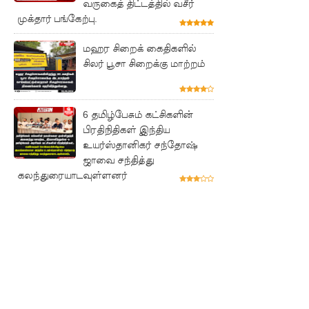
வருகைத் திட்டத்தில் வசீர்
முக்தார் பங்கேற்பு.
பரீட்சைக்
காலத்தில்
மஹர சிறைக் கைதிகளில்
சிலர் பூசா சிறைக்கு மாற்றம்
இடர்கள்
ஏற்பட்டா
ல்
6 தமிழ்பேசும் கட்சிகளின்
பிரதிநிதிகள் இந்திய
அறிவிக்க
உயர்ஸ்தானிகர் சந்தோஷ்
ஜாவை சந்தித்து
5
கலந்துரையாடவுள்ளனர்
தொலை
பேசி
இலக்கங்க
ள்!
தாயகம்
திரும்புவத