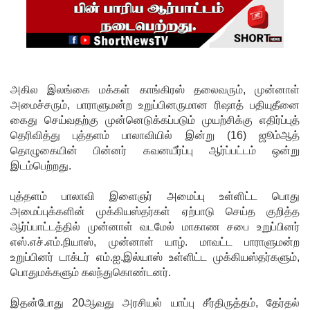
வந்தது!
புதிய
மெகசின்
சிறைச்சா
அகில இலங்கை மக்கள் காங்கிரஸ் தலைவரும், முன்னாள்
லையில்
அமைச்சரும், பாராளுமன்ற உறுப்பினருமான ரிஷாத் பதியுதீனை
கைது செய்வதற்கு முன்னெடுக்கப்படும் முயற்சிக்கு எதிர்ப்புத்
நேற்று
தெரிவித்து புத்தளம் பாலாவியில் இன்று (16) ஜூம்ஆத்
அமைதியி
தொழுகையின் பின்னர் கவனயீர்ப்பு ஆர்ப்பட்டம் ஒன்று
இடம்பெற்றது.
ன்மை - 11
பேர்
புத்தளம் பாலாவி இளைஞர் அமைப்பு உள்ளிட்ட பொது
அமைப்புக்களின் முக்கியஸ்தர்கள் ஏற்பாடு செய்த குறித்த
காயம்!
ஆர்ப்பாட்டத்தில் முன்னாள் வடமேல் மாகாண சபை உறுப்பினர்
குருவிட்ட
எஸ்.எச்.எம்.நியாஸ், முன்னாள் யாழ். மாவட்ட பாராளுமன்ற
உறுப்பினர் டாக்டர் எம்.ஐ.இல்யாஸ் உள்ளிட்ட முக்கியஸ்தர்களும்,
சிறை
பொதுமக்களும் கலந்துகொண்டனர்.
மோதலில்
இதன்போது 20ஆவது அரசியல் யாப்பு சீர்திருத்தம், தேர்தல்
இருவர்