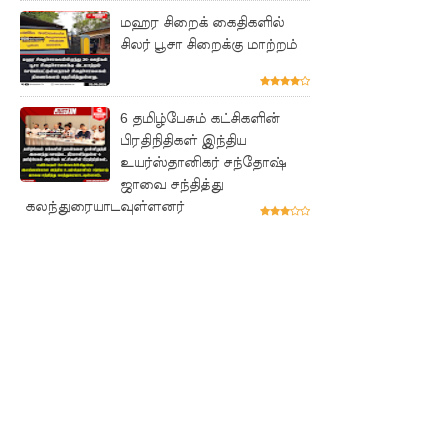
உத்தரவு!
மஹர சிறைக் கைதிகளில்
சிலர் பூசா சிறைக்கு மாற்றம்
பரீட்சைக்
காலத்தில்
இடர்கள்
6 தமிழ்பேசும் கட்சிகளின்
பிரதிநிதிகள் இந்திய
ஏற்பட்டா
உயர்ஸ்தானிகர் சந்தோஷ்
ல்
ஜாவை சந்தித்து
கலந்துரையாடவுள்ளனர்
அறிவிக்க
5
தொலை
பேசி
இலக்கங்க
ள்!
தாயகம்