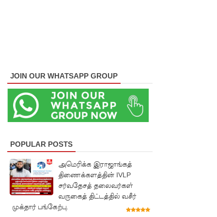
சபை
சட்டமூலங்
கள்
நிறைவேற்
றம்!
JOIN OUR WHATSAPP GROUP
146
சட்டவி
ரோத
சூதாட்ட
POPULAR POSTS
இணையத
அமெரிக்க இராஜாங்கத்
ளங்களை
திணைக்களத்தின் IVLP
சர்வதேசத் தலைவர்கள்
முடக்குமா
வருகைத் திட்டத்தில் வசீர்
று
முக்தார் பங்கேற்பு.