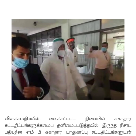
விஜய்
கடிதம்!
இரு
ஆண்டுக
ள் இலக்கு
நிர்ணயிக்
கப்பட்ட
டெங்கு
ஒழிப்பு
வேலைத்
திட்டம் -
அமைச்சர்
விளக்கமறியலில் வைக்கப்பட்ட நிலையில் சுகாதார
சட்டதிட்டங்களுக்கமைய தனிமைப்படுத்தலில் இருந்த ரிசாட்
நளிந்த
பதியுதீன் எம் பி சுகாதார பாதுகாப்பு சட்டதிட்டங்களுடன்